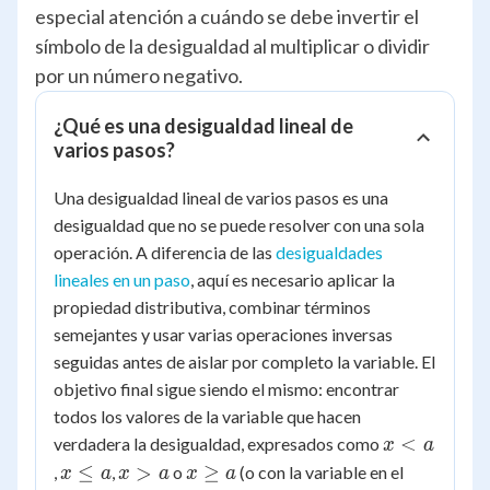
especial atención a cuándo se debe invertir el
símbolo de la desigualdad al multiplicar o dividir
por un número negativo.
¿Qué es una desigualdad lineal de
varios pasos?
Una desigualdad lineal de varios pasos es una
desigualdad que no se puede resolver con una sola
operación. A diferencia de las
desigualdades
lineales en un paso
, aquí es necesario aplicar la
propiedad distributiva, combinar términos
semejantes y usar varias operaciones inversas
seguidas antes de aislar por completo la variable. El
objetivo final sigue siendo el mismo: encontrar
todos los valores de la variable que hacen
x
<
verdadera la desigualdad, expresados como
x
a
<
x
x
x
≤
>
≥
,
,
o
(o con la variable en el
x
a
x
a
x
a