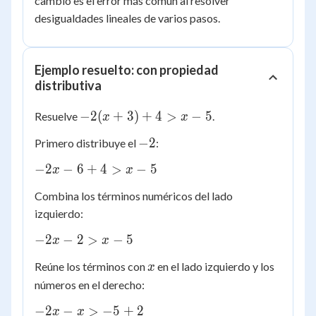
cambio es el error más común al resolver
-3
-3
desigualdades lineales de varios pasos.
Ejemplo resuelto: con propiedad
distributiva
-2(x
−
2
(
+
3
)
+
4
>
−
5
Resuelve
.
x
x
+
-2
−
2
Primero distribuye el
:
3)
+ 4
-2x
−
2
−
6
+
4
>
−
5
x
x
> x
- 6
- 5
Combina los términos numéricos del lado
+
izquierdo:
4
>
-2x
−
2
−
2
>
−
5
x
x
x -
- 2
5
x
Reúne los términos con
en el lado izquierdo y los
x
>
números en el derecho:
x -
5
-2x
−
2
−
>
−
5
+
2
x
x