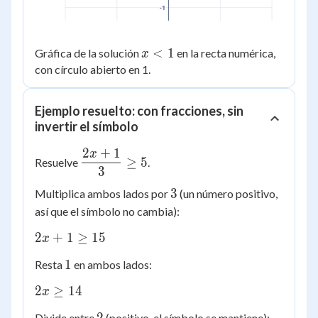
-1
x
<
1
Gráfica de la solución
en la recta numérica,
x
<
con círculo abierto en 1.
1
Ejemplo resuelto: con fracciones, sin
invertir el símbolo
2
+
1
x
\dfrac{2x
≥
5
Resuelve
.
3
+ 1}{3}
\ge 5
3
3
Multiplica ambos lados por
(un número positivo,
así que el símbolo no cambia):
2x
2
+
1
≥
15
x
+
1
1
Resta
en ambos lados:
1
\ge
2x
2
≥
14
x
15
\ge
2
2
Divide entre
(positivo, el símbolo se mantiene):