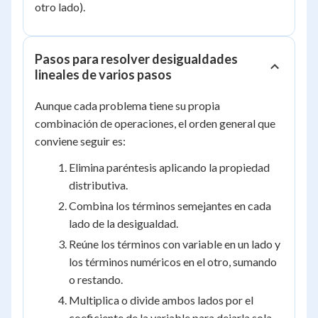
a
\le
>
\ge
otro lado).
a
a
a
Pasos para resolver desigualdades
lineales de varios pasos
Aunque cada problema tiene su propia
combinación de operaciones, el orden general que
conviene seguir es:
Elimina paréntesis aplicando la propiedad
distributiva.
Combina los términos semejantes en cada
lado de la desigualdad.
Reúne los términos con variable en un lado y
los términos numéricos en el otro, sumando
o restando.
Multiplica o divide ambos lados por el
coeficiente de la variable para dejarla sola.