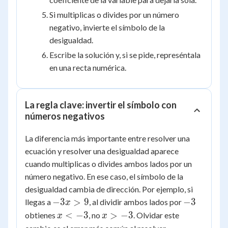
Si multiplicas o divides por un número
negativo, invierte el símbolo de la
desigualdad.
Escribe la solución y, si se pide, represéntala
en una recta numérica.
La regla clave: invertir el símbolo con
números negativos
La diferencia más importante entre resolver una
ecuación y resolver una desigualdad aparece
cuando multiplicas o divides ambos lados por un
número negativo. En ese caso, el símbolo de la
desigualdad cambia de dirección. Por ejemplo, si
-3x
-3
−
3
>
9
−
3
llegas a
, al dividir ambos lados por
x
>
x
x
<
−
3
>
−
3
obtienes
, no
. Olvidar este
x
x
9
<
>