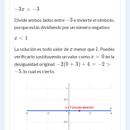
- x
-3x
−
3
>
−
3
x
>
>
-5
-3
−
3
Divide ambos lados entre
e invierte el símbolo,
-3
+
porque estás dividiendo por un número negativo:
2
x
<
1
x
<
x
1
1
La solución es todo valor de
menor que
. Puedes
x
1
x
=
0
verificarlo sustituyendo un valor como
en la
x
=
-2(0+3)+4
−
2
(
0
+
3
)
+
4
=
−
2
>
desigualdad original:
0
= -2 > -5
−
5
, lo cual es cierto.
1
0.5
x = 1 (circulo abierto)
x
0
-4
-2
0
2
4
-0.5