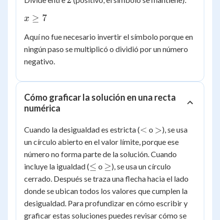
14
x
≥
7
x
\ge
Aquí no fue necesario invertir el símbolo porque en
7
ningún paso se multiplicó o dividió por un número
negativo.
Cómo graficar la solución en una recta
numérica
<
>
<
>
Cuando la desigualdad es estricta (
o
), se usa
un círculo abierto en el valor límite, porque ese
número no forma parte de la solución. Cuando
\le
\ge
≤
≥
incluye la igualdad (
o
), se usa un círculo
cerrado. Después se traza una flecha hacia el lado
donde se ubican todos los valores que cumplen la
desigualdad. Para profundizar en cómo escribir y
graficar estas soluciones puedes revisar cómo se