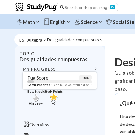
Search or drop an image
Math
English
Science
Social Stu
Desigualdades compuestas
ES - Algebra
TOPIC
BACK T
Des
Desigualdades compuestas
Topic 
MY PROGRESS
Guia sob
Pug Score
10
%
graficar 
Pug Score
Getting Started
"Let's build your foundation!"
paso.
Best Streak
Study Points
Getting Started
Videos W
¿Qué 
0
in a row
+
0
Best Prac
Una des
Read
de desc
Overview
Best Qui
variabl