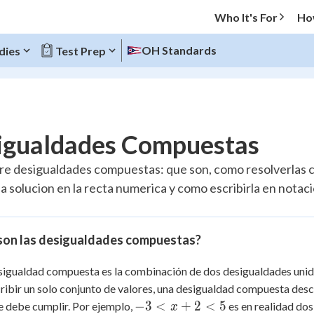
Who It's For
Ho
OH Standards
dies
Test Prep
O MENU
igualdades Compuestas
Progress
re desigualdades compuestas: que son, como resolverlas c
la solucion en la recta numerica y como escribirla en notac
10
%
"Let's build your foundation!"
atched
0/1
son las desigualdades compuestas?
tice
No score
igualdad compuesta es la combinación de dos desigualdades unid
Reviewed
ribir un solo conjunto de valores, una desigualdad compuesta desc
z
No attempts
-3
−
3
<
+
2
<
5
e debe cumplir. Por ejemplo,
es en realidad dos
x