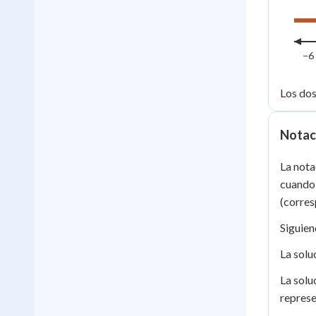
−6
Los dos
Notaci
La nota
cuando 
(corre
Siguien
La solu
La solu
represe