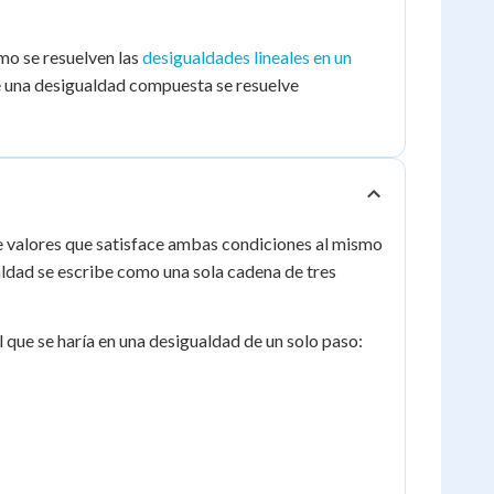
<
>
-1
4
mo se resuelven las
desigualdades lineales en un
e una desigualdad compuesta se resuelve
de valores que satisface ambas condiciones al mismo
aldad se escribe como una sola cadena de tres
al que se haría en una desigualdad de un solo paso: