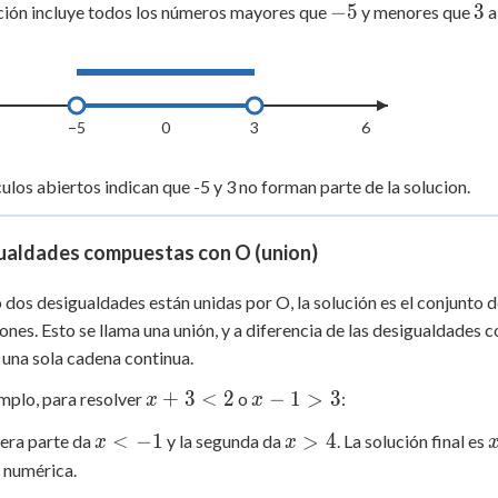
-5
3
−
5
3
ción incluye todos los números mayores que
y menores que
a
−5
0
3
6
culos abiertos indican que -5 y 3 no forman parte de la solucion.
ualdades compuestas con O (union)
dos desigualdades están unidas por O, la solución es el conjunto 
ones. Esto se llama una unión, y a diferencia de las desigualdades 
una sola cadena continua.
x
x
+
3
<
2
−
1
>
3
mplo, para resolver
o
:
x
x
+
-
x
x
<
−
1
>
4
era parte da
y la segunda da
. La solución final es
x
x
3
1
<
>
a numérica.
<
>
-1
4
-