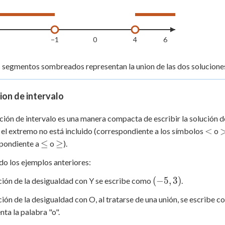
2
3
−1
0
4
6
 segmentos sombreados representan la union de las dos solucione
on de intervalo
ción de intervalo es una manera compacta de escribir la solución 
<
<
el extremo no está incluido (correspondiente a los símbolos
o
\le
\ge
≤
≥
spondiente a
o
).
do los ejemplos anteriores:
(-5,
(
−
5
,
3
)
ción de la desigualdad con Y se escribe como
.
3)
ción de la desigualdad con O, al tratarse de una unión, se escribe 
nta la palabra "o".