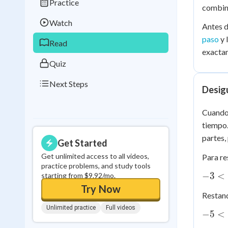
Practice
Best Streak
Study
combina
Watch
Antes d
0
in a row
paso
y 
Read
exactam
Quiz
Next Steps
Desig
Cuando 
tiempo.
partes,
Get Started
Get unlimited access to all videos,
Para re
practice problems, and study tools
-3
−
3
<
starting from $9.92/mo.
<
Try Now
Restand
x
Unlimited practice
Full videos
+
-5
−
5
<
2
<