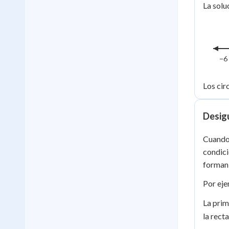
<
La solu
x
5
<
3
−6
Los cir
Desig
Cuando 
condici
forman 
Por eje
La prim
la rect