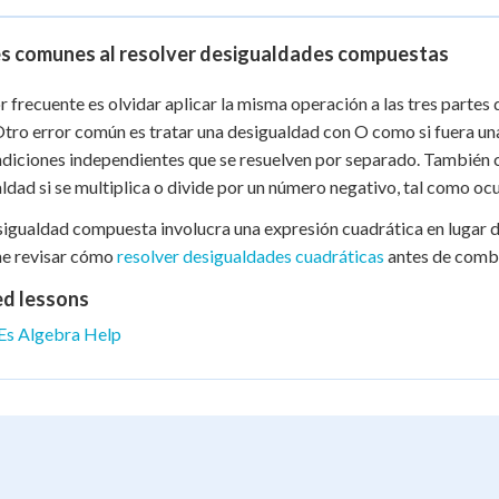
es comunes al resolver desigualdades compuestas
r frecuente es olvidar aplicar la misma operación a las tres partes 
Otro error común es tratar una desigualdad con O como si fuera un
diciones independientes que se resuelven por separado. También co
ldad si se multiplica o divide por un número negativo, tal como ocu
esigualdad compuesta involucra una expresión cuadrática en lugar d
ne revisar cómo
resolver desigualdades cuadráticas
antes de combi
ed lessons
Es Algebra Help