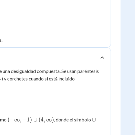
s.
de una desigualdad compuesta. Se usan paréntesis
>
>
) y corchetes cuando sí está incluido
(-
\cup
(
−
∞
,
−
1
)
∪
(
4
,
∞
)
∪
como
, donde el símbolo
\infty,
-1)