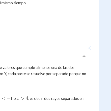
l mismo tiempo.
de valores que cumple al menos una de las dos
con Y, cada parte se resuelve por separado porque no
x
x
<
−
1
>
4
o
, es decir, dos rayos separados en
x
x
<
>
1
4