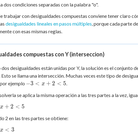
<
 Points
 dos condiciones separadas con la palabra "o".
x
e trabajar con desigualdades compuestas conviene tener claro có
+
0
+
las
desigualdades lineales en pasos múltiples
, porque cada parte d
2
<
ente con esas mismas reglas.
5
ualdades compuestas con Y (interseccion)
dos desigualdades están unidas por Y, la solución es el conjunto 
 Esto se llama una intersección. Muchas veces este tipo de desigu
-3
−
3
<
+
2
<
5
 por ejemplo
.
x
<
solverla se aplica la misma operación a las tres partes a la vez, igu
x
+
+
2
<
5
x
2
<
o 2 en las tres partes se obtiene:
5
<
3
x