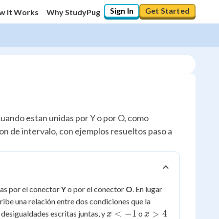
Sign In
Get Started
w It Works
Why StudyPug
uando estan unidas por Y o por O, como
ion de intervalo, con ejemplos resueltos paso a
as por el conector
Y
o por el conector
O
. En lugar
ribe una relación entre dos condiciones que la
x
x
<
−
1
>
4
 desigualdades escritas juntas, y
o
x
x