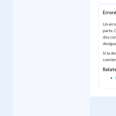
Error
Un erro
parte. 
dos con
desigua
Si la d
convie
Relat