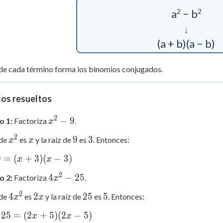
2
2
a
−
b
↓
(a + b)(a − b)
 de cada término forma los binomios conjugados.
los resueltos
2
x^2
−
9
o 1:
Factoriza
.
x
- 9
2
x^2
x
9
3
9
3
 de
es
y la raíz de
es
. Entonces:
x
x
9
=
(
+
3
)
(
−
3
)
x
x
2
4x^2
4
−
25
o 2:
Factoriza
.
x
- 25
2
4x^2
2x
25
5
4
2
25
5
 de
es
y la raíz de
es
. Entonces:
x
x
25
=
(
2
+
5
)
(
2
−
5
)
x
x