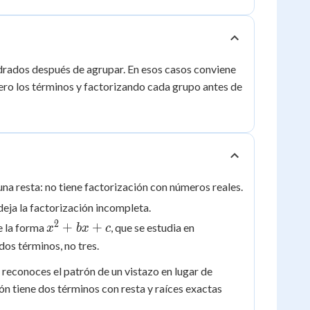
drados después de agrupar. En esos casos conviene
ero los términos y factorizando cada grupo antes de
na resta: no tiene factorización con números reales.
deja la factorización incompleta.
2
x^2
+
+
e la forma
, que se estudia en
x
b
x
c
+
dos términos, no tres.
bx
 reconoces el patrón de un vistazo en lugar de
+ c
ón tiene dos términos con resta y raíces exactas