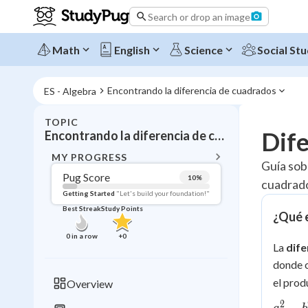
Search or drop an image
Math
English
Science
Social Stu
Encontrando la diferencia de cuadrados
ES - Algebra
TOPIC
BACK T
Dif
Encontrando la diferencia de cuadrados
Topic 
MY PROGRESS
Guía sob
Pug Score
10
%
cuadrado
Pug Score
Getting Started
"Let's build your foundation!"
Best Streak
Study Points
¿Qué e
Getting Started
Videos W
0
in a row
+
0
La
dife
Best Prac
donde c
Read
el prod
Overview
Best Streak
Study
2
a^2 -