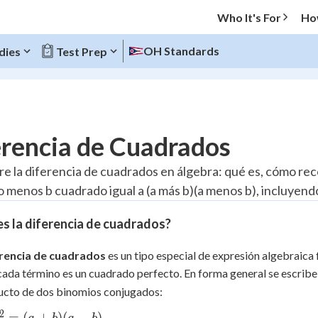
Who It's For
Ho
OH Standards
dies
Test Prep
O MENU
erencia de Cuadrados
Progress
re la diferencia de cuadrados en álgebra: qué es, cómo rec
 menos b cuadrado igual a (a más b)(a menos b), incluyend
10
%
s la diferencia de cuadrados?
"Let's build your foundation!"
atched
0/8
rencia de cuadrados
es un tipo especial de expresión algebraica
tice
No score
ada término es un cuadrado perfecto. En forma general se escri
Reviewed
ucto de dos binomios conjugados:
 Points
2