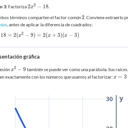
2
2x^2
2
−
18
o 3:
Factoriza
.
x
)
- 18
2
2
mbos términos comparten el factor común
. Conviene extraerlo p
mios
, antes de aplicar la diferencia de cuadrados:
2
18
=
2
(
−
9
)
=
2
(
+
3
)
(
−
3
)
x
x
x
-
sentación gráfica
)
2
x^2
−
9
resión
también se puede ver como una parábola. Sus raíces, e
x
- 9
x
=
3
en exactamente con los números que usamos al factorizar:
x
=
3
y
30