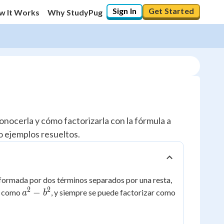
Sign In
Get Started
w It Works
Why StudyPug
onocerla y cómo factorizarla con la fórmula a
o ejemplos resueltos.
 formada por dos términos separados por una resta,
2
2
a^2
−
be como
, y siempre se puede factorizar como
a
b
-
b^2