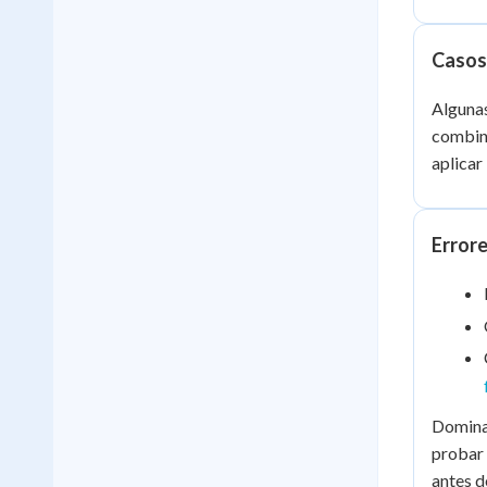
Casos
Algunas
combina
aplicar
Error
Dominar
probar 
antes d