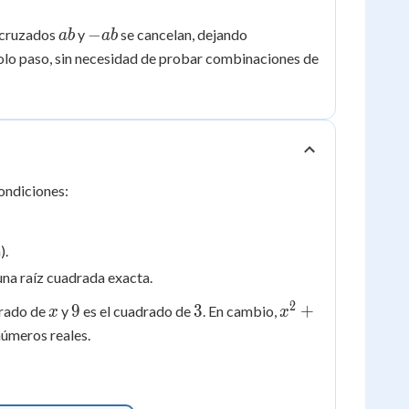
ab
-
−
 cruzados
y
se cancelan, dejando
ab
ab
ab
solo paso, sin necesidad de probar combinaciones de
condiciones:
).
una raíz cuadrada exacta.
2
x
9
3
x^2
9
3
+
drado de
y
es el cuadrado de
. En cambio,
x
x
+ 9
números reales.