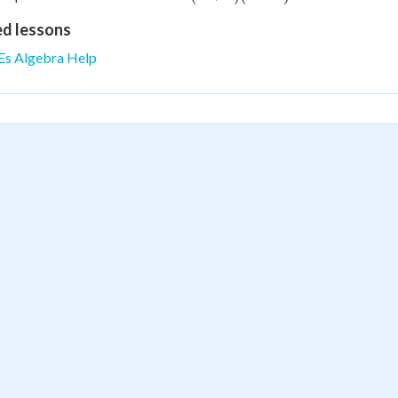
b^2
ed lessons
=
(a+b)
Es Algebra Help
(a-b)