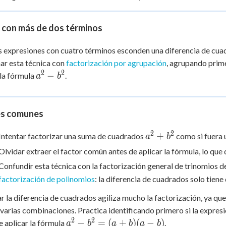
x^2
=
=
- 9
-3
3
 con más de dos términos
 expresiones con cuatro términos esconden una diferencia de cua
r esta técnica con
factorización por agrupación
, agrupando prim
2
2
a^2-
−
 la fórmula
.
a
b
b^2
es comunes
2
2
a^2
+
Intentar factorizar una suma de cuadrados
como si fuera u
a
b
+
Olvidar extraer el factor común antes de aplicar la fórmula, lo que 
b^2
Confundir esta técnica con la factorización general de trinomios d
factorización de polinomios
: la diferencia de cuadrados solo tiene 
 la diferencia de cuadrados agiliza mucho la factorización, ya que
varias combinaciones. Practica identificando primero si la expresi
2
2
a^2 -
−
=
(
+
)
(
−
)
e aplicar la fórmula
.
a
b
a
b
a
b