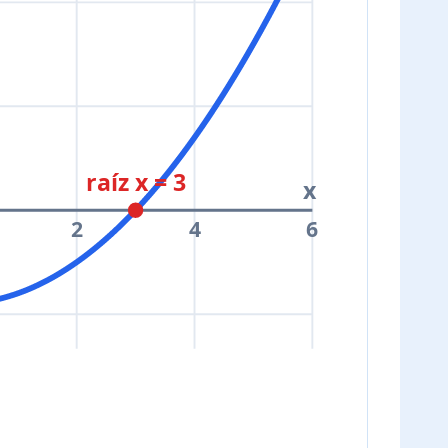
raíz x = 3
x
2
4
6