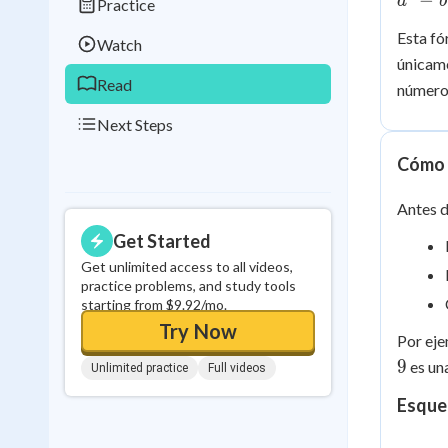
−
a
b
Practice
b^2
0
in a row
Esta fó
=
Watch
únicam
(a+b)
Read
(a-b)
números
Next Steps
Cómo 
Antes d
Get Started
Get unlimited access to all videos,
practice problems, and study tools
starting from $9.92/mo.
Try Now
Por ej
9
es un
Unlimited practice
Full videos
Esque