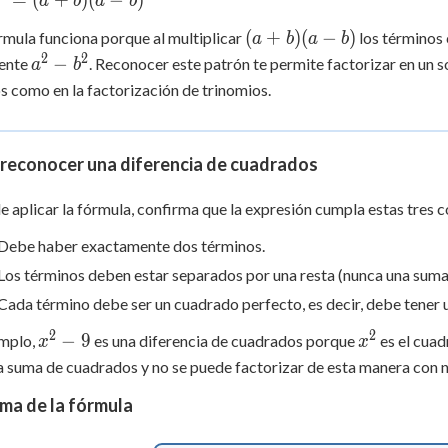
=
(
+
)
(
−
)
a
b
a
b
+
0
(a+b)
(
+
)
(
−
)
rmula funciona porque al multiplicar
los términos
a
b
a
b
(a-b)
2
2
a^2
−
ente
. Reconocer este patrón te permite factorizar en un 
a
b
-
 como en la factorización de trinomios.
b^2
reconocer una diferencia de cuadrados
e aplicar la fórmula, confirma que la expresión cumpla estas tres 
Debe haber exactamente dos términos.
Los términos deben estar separados por una resta (nunca una suma
Cada término debe ser un cuadrado perfecto, es decir, debe tener 
2
2
x^2
x^2
−
9
emplo,
es una diferencia de cuadrados porque
es el cua
x
x
- 9
a suma de cuadrados y no se puede factorizar de esta manera con 
ma de la fórmula