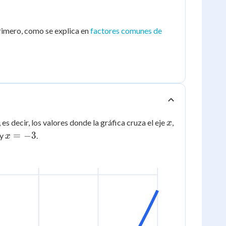
rimero, como se explica en
factores comunes de
x
s decir, los valores donde la gráfica cruza el eje
,
x
x
=
−
3
y
.
x
=
-3