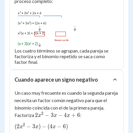
proceso completo:
+ 2)
x
3
+ 3x
2
+ 2x + 6
(x
3
+ 3x
2
) + (2x + 6)
x
2
(x + 3) + 2(x + 3)
Binomio repetido
(x + 3)(x
+ 2)
2
Los cuatro términos se agrupan, cada pareja se
factoriza y el binomio repetido se saca como
factor final.
Cuando aparece un signo negativo
Un caso muy frecuente es cuando la segunda pareja
necesita un factor común negativo para que el
binomio coincida con el de la primera pareja.
2
2x^2
2
−
3
−
4
+
6
Factoriza
:
x
x
x
- 3x
2
(2x^2
(
2
−
3
)
−
(
4
−
6
)
x
x
x
- 4x
- 3x)