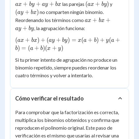
+
(ax
(ay
+
+
+
(
+
)
las parejas
y
a
x
b
y
a
y
b
x
a
x
b
y
by
+
+
(
+
)
no comparten ningún binomio.
a
y
b
x
+
by)
bx)
ax
+
+
Reordenando los términos como
a
x
b
x
ay
+
+
, la agrupación funciona:
a
y
b
y
+
bx
bx
(ax
(
+
)
+
(
+
)
=
(
+
)
+
(
+
a
x
b
x
a
y
b
y
x
a
+
b
y
a
+
)
=
(
+
)
(
+
)
ay
b
a
b
x
y
bx)
+
Si tu primer intento de agrupación no produce un
+
by
(ay
binomio repetido, siempre puedes reordenar los
+
cuatro términos y volver a intentarlo.
by)
=
x(a
Cómo verificar el resultado
+
b)
Para comprobar que la factorización es correcta,
+
multiplica los binomios obtenidos y confirma que
y(a
reproducen el polinomio original. Este paso de
+
verificación es el mismo que usarías al revisar una