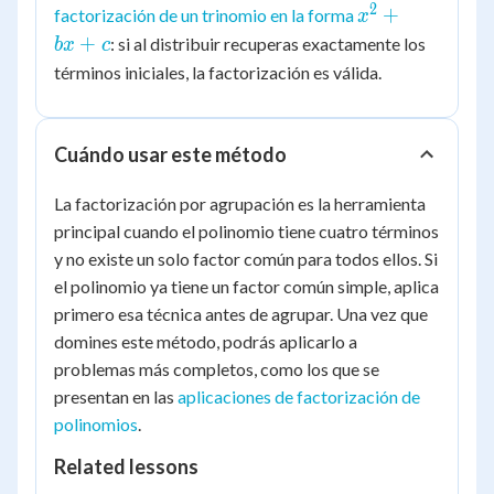
b)
2
x^2
+
factorización de un trinomio en la forma
x
=
+
+
: si al distribuir recuperas exactamente los
b
x
c
(a
bx
términos iniciales, la factorización es válida.
+
+ c
b)
(x
+
Cuándo usar este método
y)
La factorización por agrupación es la herramienta
principal cuando el polinomio tiene cuatro términos
y no existe un solo factor común para todos ellos. Si
el polinomio ya tiene un factor común simple, aplica
primero esa técnica antes de agrupar. Una vez que
domines este método, podrás aplicarlo a
problemas más completos, como los que se
presentan en las
aplicaciones de factorización de
polinomios
.
Related lessons