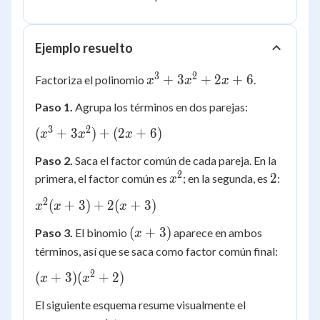
Ejemplo resuelto
3
2
x^3
+
3
+
2
+
6
Factoriza el polinomio
.
x
x
x
+
Paso 1.
Agrupa los términos en dos parejas:
3x^2
+ 2x
3
2
(x^3
(
+
3
)
+
(
2
+
6
)
x
x
x
+ 6
+
Paso 2.
Saca el factor común de cada pareja. En la
3x^2)
2
x^2
2
2
primera, el factor común es
; en la segunda, es
:
x
+ (2x
+ 6)
2
x^2(x
(
+
3
)
+
2
(
+
3
)
x
x
x
+ 3)
(x+3)
(
+
3
)
Paso 3.
El binomio
aparece en ambos
x
+ 2(x
términos, así que se saca como factor común final:
+ 3)
2
(x +
(
+
3
)
(
+
2
)
x
x
3)
El siguiente esquema resume visualmente el
(x^2