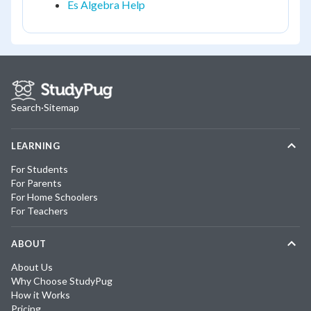
Es Algebra Help
Search
·
Sitemap
LEARNING
For Students
For Parents
For Home Schoolers
For Teachers
ABOUT
About Us
Why Choose StudyPug
How it Works
Pricing