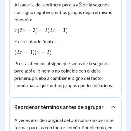
+ 6
x
2
2
Al sacar
de la primera pareja y
de la segunda
x
- (4x
con signo negativo, ambos grupos dejan el mismo
- 6)
binomio:
x(2x
(
2
−
3
)
−
2
(
2
−
3
)
x
x
x
- 3)
Y el resultado final es:
-
2(2x
(2x
(
2
−
3
)
(
−
2
)
x
x
- 3)
-
Presta atención al signo que sacas de la segunda
3)
pareja: si el binomio no coincide con el de la
(x
primera, prueba a cambiar el signo del factor
-
2)
común hasta que ambos grupos queden idénticos.
Reordenar términos antes de agrupar
A veces el orden original del polinomio no permite
ax
formar parejas con factor común. Por ejemplo, en