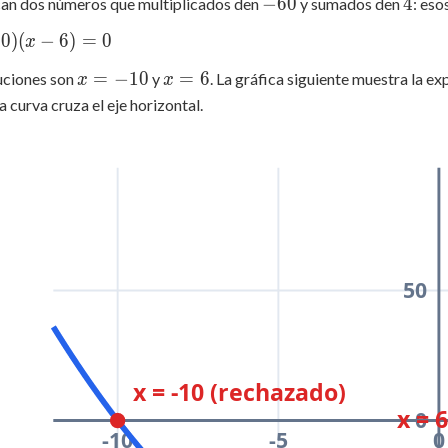
-60
4
−
60
4
an dos números que multiplicados den
y sumados den
: es
10
)
(
−
6
)
=
0
x
x
x
=
−
10
=
6
uciones son
y
. La gráfica siguiente muestra la e
x
x
=
=
a curva cruza el eje horizontal.
-10
6
50
x = -10 (rechazado)
x = 
0
-10
-5
0