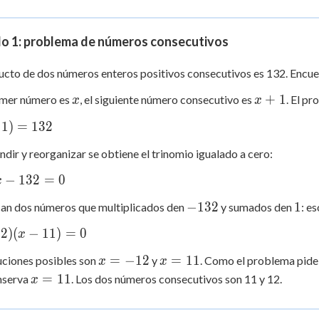
+
q)
lo 1: problema de números consecutivos
ucto de dos números enteros positivos consecutivos es 132. Enc
x
x
+
1
rimer número es
, el siguiente número consecutivo es
. El p
x
x
+
1
)
=
132
1
ndir y reorganizar se obtiene el trinomio igualado a cero:
−
132
=
0
x
-132
1
−
132
1
an dos números que multiplicados den
y sumados den
: e
12
)
(
−
11
)
=
0
x
x
x
=
−
12
=
11
uciones posibles son
y
. Como el problema pide
x
x
=
=
x
=
11
nserva
. Los dos números consecutivos son 11 y 12.
x
-12
11
=
11