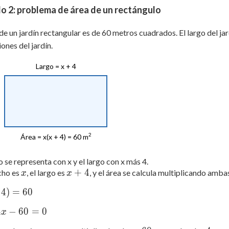
o 2: problema de área de un rectángulo
 de un jardín rectangular es de 60 metros cuadrados. El largo del j
ones del jardín.
Largo = x + 4
2
Área = x(x + 4) = 60 m
o se representa con x y el largo con x más 4.
x
x
+
4
ncho es
, el largo es
, y el área se calcula multiplicando amb
x
x
+
4
)
=
60
4
4
−
60
=
0
x