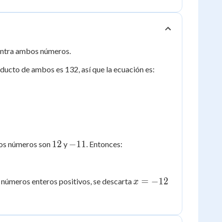
uentra ambos números.
roducto de ambos es 132, así que la ecuación es:
12
-11
12
−
11
sos números son
y
. Entonces:
x
=
−
12
 números enteros positivos, se descarta
x
=
-12