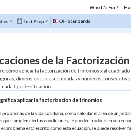
Who It's For
Ho
OH Standards
dies
Test Prep
O MENU
caciones de la Factorización
Progress
re cómo aplicar la factorización de trinomios x al cuadrado
figuras, dimensiones desconocidas y números consecutivos,
10
%
 cada tipo de situación.
"Let's build your foundation!"
atched
0/2
gnifica aplicar la factorización de trinomios
tice
No score
problemas de la vida cotidiana, como calcular el área de un jardín
Reviewed
 que cumplen ciertas condiciones, se pueden traducir en una ecua
z
No attempts
 el problema está escrito como esta ecuación, se puede resolver fa