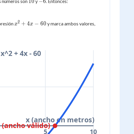
10
-6
10
−
6
os números son
y
. Entonces:
2
x^2
+
4
−
60
xpresión
y marca ambos valores,
x
x
+
4x
-
60
x^2 + 4x - 60
x (ancho en metros)
6 (ancho válido)
5
10