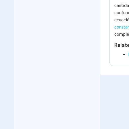
cantida
confund
ecuació
constan
comple
Relat