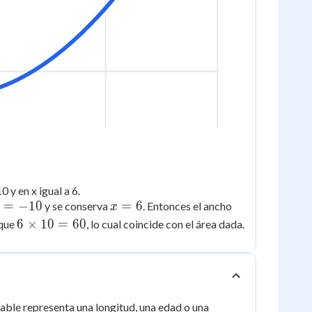
 y en x igual a 6.
x
=
−
10
=
6
y se conserva
. Entonces el ancho
x
=
=
6
6
×
10
=
60
 que
, lo cual coincide con el área dada.
10
6
\times
10 =
60
iable representa una longitud, una edad o una