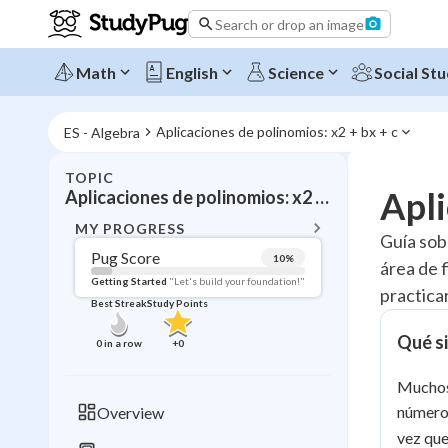
Search or drop an image
Math
English
Science
Social Stu
Aplicaciones de polinomios: x
2
 + bx + c
ES - Algebra
TOPIC
BACK T
Apli
Aplicaciones de polinomios: x
2
+ bx + c
Topic 
MY PROGRESS
Guía sob
Pug Score
10
%
área de 
Pug Score
Getting Started
"Let's build your foundation!"
practicar
Best Streak
Study Points
Getting Started
Videos W
Qué si
0
in a row
+
0
Best Prac
Muchos 
Read
números
Overview
Best Qui
vez que