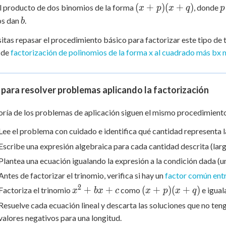
(x
p
 Points
(
+
)
(
+
)
 producto de dos binomios de la forma
, donde
x
p
x
q
p
+
b
s dan
.
b
+
0
p)
sitas repasar el procedimiento básico para factorizar este tipo de 
(x
 de
factorización de polinomios de la forma x al cuadrado más bx 
+
q)
para resolver problemas aplicando la factorización
ría de los problemas de aplicación siguen el mismo procedimiento
Lee el problema con cuidado e identifica qué cantidad representa l
Escribe una expresión algebraica para cada cantidad descrita (larg
Plantea una ecuación igualando la expresión a la condición dada (u
Antes de factorizar el trinomio, verifica si hay un
factor común entr
2
x^2
(x
+
+
(
+
)
(
+
)
Factoriza el trinomio
como
e igual
x
b
x
c
x
p
x
q
+
+
Resuelve cada ecuación lineal y descarta las soluciones que no te
bx
p)
valores negativos para una longitud.
+ c
(x