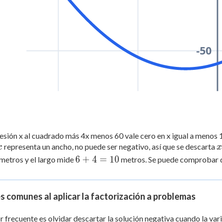
-50
esión x al cuadrado más 4x menos 60 vale cero en x igual a menos 10
x
x
representa un ancho, no puede ser negativo, así que se descarta
x
x
6
6
+
4
=
10
metros y el largo mide
metros. Se puede comprobar
-
+
4
=
s comunes al aplicar la factorización a problemas
10
r frecuente es olvidar descartar la solución negativa cuando la var