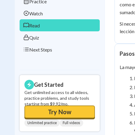
Practice
Best Streak
Study
como el
sumado
Watch
0
in a row
Si nece
Read
lección
Quiz
Next Steps
Pasos 
La mayo
Get Started
Get unlimited access to all videos,
practice problems, and study tools
starting from $9.92/mo.
Try Now
Unlimited practice
Full videos