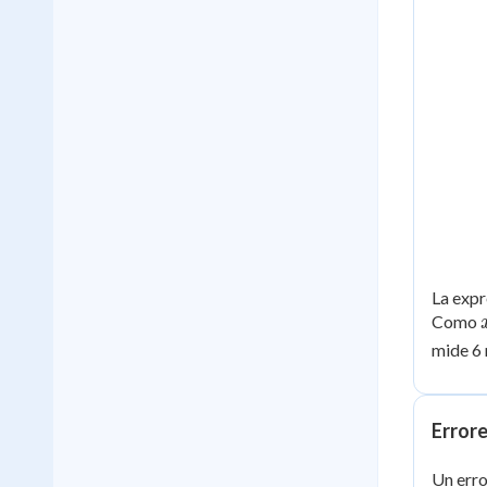
La expr
Como
mide 6 
Errore
Un erro