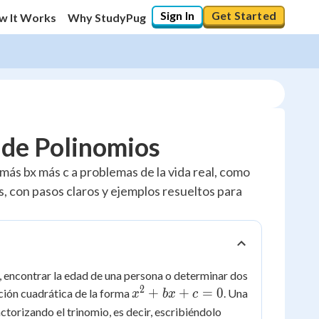
Sign In
Get Started
w It Works
Why StudyPug
 de Polinomios
 más bx más c a problemas de la vida real, como
 con pasos claros y ejemplos resueltos para
, encontrar la edad de una persona o determinar dos
2
x^2
+
+
=
0
ción cuadrática de la forma
. Una
x
b
x
c
+
ctorizando el trinomio, es decir, escribiéndolo