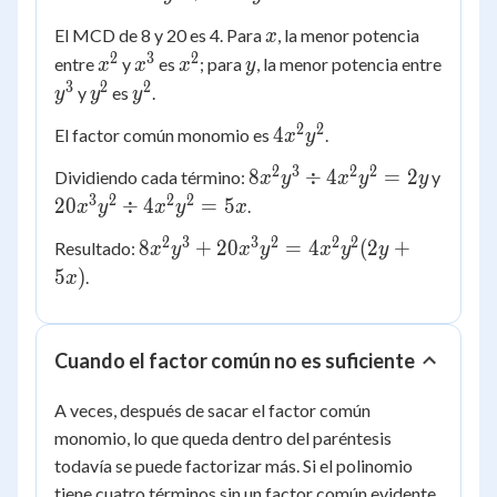
+
x
El MCD de 8 y 20 es 4. Para
, la menor potencia
x
20x^3y^2
2
3
2
x^2
x^3
x^2
y
entre
y
es
; para
, la menor potencia entre
x
x
x
y
3
2
2
y^3
y^2
y^2
y
es
.
y
y
y
2
2
4x^2y^2
4
El factor común monomio es
.
x
y
2
3
2
2
8x^2y^3
8
÷
4
=
2
Dividiendo cada término:
y
x
y
x
y
y
\div
3
2
2
2
20x^3y^2
20
÷
4
=
5
.
x
y
x
y
x
4x^2y^2
\div
2
3
3
2
2
2
8x^2y^3 +
8
+
20
=
4
(
2
+
Resultado:
x
y
x
= 2y
y
x
y
y
4x^2y^2
20x^3y^2
5
)
.
= 5x
x
=
4x^2y^2(2y
+ 5x)
Cuando el factor común no es suficiente
A veces, después de sacar el factor común
monomio, lo que queda dentro del paréntesis
todavía se puede factorizar más. Si el polinomio
tiene cuatro términos sin un factor común evidente