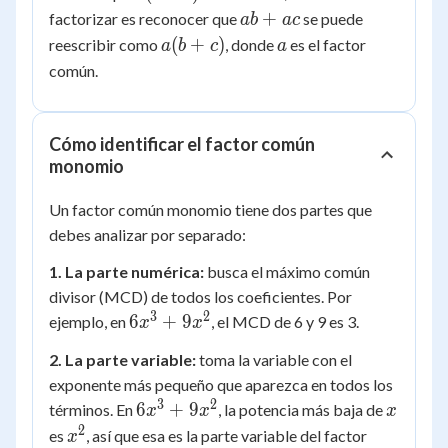
+
ab
+
factorizar es reconocer que
se puede
ab
a
c
c)
+
a(b
a
(
+
)
reescribir como
, donde
es el factor
a
b
c
a
=
ac
+
común.
ab
c)
+
ac
Cómo identificar el factor común
monomio
Un factor común monomio tiene dos partes que
debes analizar por separado:
1. La parte numérica:
busca el máximo común
divisor (MCD) de todos los coeficientes. Por
3
2
6x^3
6
+
9
ejemplo, en
, el MCD de 6 y 9 es 3.
x
x
+
2. La parte variable:
toma la variable con el
9x^2
exponente más pequeño que aparezca en todos los
3
2
6x^3
x
6
+
9
términos. En
, la potencia más baja de
x
x
x
+
2
x^2
es
, así que esa es la parte variable del factor
x