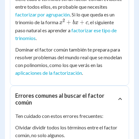
entre todos ellos, es probable que necesites
factorizar por agrupación
. Si lo que queda es un
2
x^2
+
+
trinomio de la forma
, el siguiente
x
b
x
c
+
paso natural es aprender a
factorizar ese tipo de
bx
trinomios
.
+ c
Dominar el factor común también te prepara para
resolver problemas del mundo real que se modelan
con polinomios, como los que verás en las
aplicaciones de la factorización
.
Errores comunes al buscar el factor
común
Ten cuidado con estos errores frecuentes:
Olvidar dividir todos los términos entre el factor
común, no solo algunos.