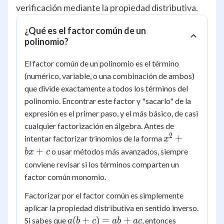
verificación mediante la propiedad distributiva.
¿Qué es el factor común de un
polinomio?
El factor común de un polinomio es el término
(numérico, variable, o una combinación de ambos)
que divide exactamente a todos los términos del
polinomio. Encontrar este factor y "sacarlo" de la
expresión es el primer paso, y el más básico, de casi
cualquier factorización en álgebra. Antes de
2
x^2
+
intentar factorizar trinomios de la forma
x
+
+
o usar métodos más avanzados, siempre
b
x
c
bx
conviene revisar si los términos comparten un
+ c
factor común monomio.
Factorizar por el factor común es simplemente
aplicar la propiedad distributiva en sentido inverso.
a(b
(
+
)
=
+
Si sabes que
, entonces
a
b
c
ab
a
c