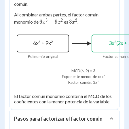
9x^2
común.
Al combinar ambas partes, el factor común
3
2
2
6x^3
3x^2
6
+
9
3
monomio de
es
.
x
x
x
+
9x^2
3
2
2
6x
+ 9x
3x
(2x + 
Polinomio original
Factor común 
MCD(6, 9) = 3
Exponente menor de x: x²
Factor común: 3x²
El factor común monomio combina el MCD de los
coeficientes con la menor potencia de la variable.
Pasos para factorizar el factor común