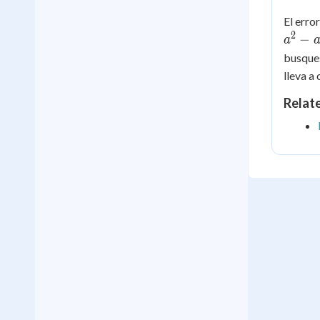
El erro
2
−
a
a
busques
lleva a
Relat