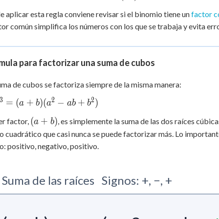
=
1^3
 Points
e aplicar esta regla conviene revisar si el binomio tiene un
factor 
(3x)^3
+
0
tor común simplifica los números con los que se trabaja y evita err
mula para factorizar una suma de cubos
ma de cubos se factoriza siempre de la misma manera:
3
2
2
=
(
+
)
(
−
+
)
a
b
a
ab
b
(a+b)
(
+
)
er factor,
, es simplemente la suma de las dos raíces cúbica
a
b
o cuadrático que casi nunca se puede factorizar más. Lo important
o: positivo, negativo, positivo.
Suma de las raíces
Signos: +, −, +