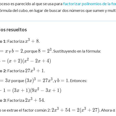
oceso es parecido al que se usa para
factorizar polinomios de la f
fórmula del cubo, en lugar de buscar dos números que sumen y multi
los resueltos
3
x^3
+
8
o 1:
Factoriza
.
x
+ 8
3
b
8 =
=
=
2
8
=
2
y
, porque
. Sustituyendo en la fórmula:
x
b
=
2^3
2
8
=
(
+
2
)
(
−
2
+
4
)
x
x
x
2
3
27x^3
27
+
1
o 2:
Factoriza
.
x
+ 1
3
3
(3x)^3
b
=
3
(
3
)
=
27
=
1
porque
, y
. Entonces:
x
x
x
b
=
=
2
+
1
=
(
3
+
1
)
(
9
−
3
+
1
)
x
x
x
x
27x^3
1
3
2x^3
2
+
54
o 3:
Factoriza
.
x
+ 54
3
3
2x^3
a
2
+
54
=
2
(
+
27
)
 se extrae el factor común 2:
. Ahora
x
x
a
+ 54