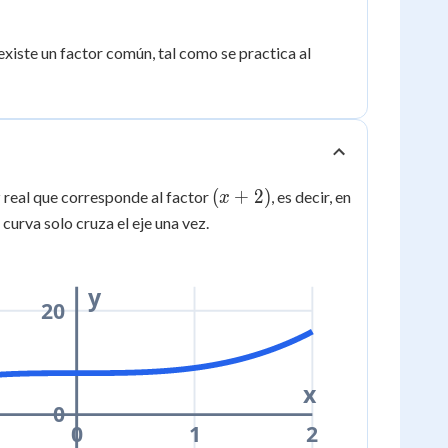
3
xiste un factor común, tal como se practica al
(x+2)
(
+
2
)
 real que corresponde al factor
, es decir, en
x
a curva solo cruza el eje una vez.
y
20
x
0
0
1
2