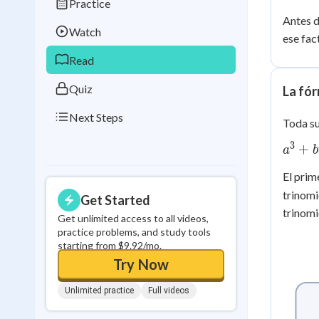
Practice
+ 1
Best Streak
Study
Antes d
Watch
0
in a row
ese fac
Read
Quiz
La fór
Next Steps
Toda su
3
a^3
+
a
b
+
El prim
b^3
trinomi
= (a
Get Started
+ b)
trinomi
Get unlimited access to all videos,
(a^2
practice problems, and study tools
- ab
starting from $9.92/mo.
+
Try Now
b^2)
Unlimited practice
Full videos