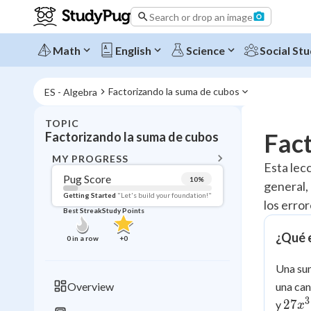
Search or drop an image
Math
English
Science
Social Stu
Factorizando la suma de cubos
ES - Algebra
TOPIC
BACK T
Fact
Factorizando la suma de cubos
Topic 
MY PROGRESS
Esta lec
Pug Score
10
%
general,
Pug Score
Getting Started
"Let's build your foundation!"
los erro
Best Streak
Study Points
Getting Started
Videos W
¿Qué 
0
in a row
+
0
Best Prac
Una sum
Read
Overview
una can
Best Qui
3
27x^
27
y
x