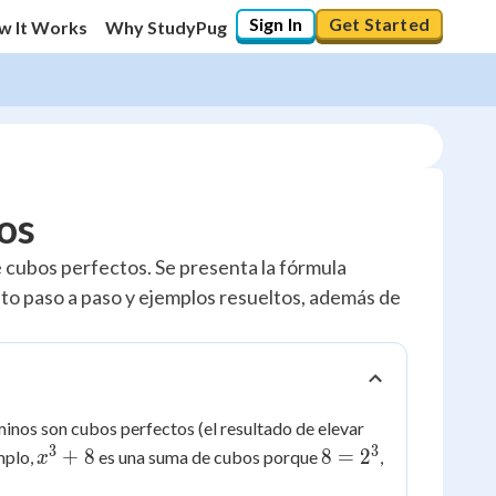
Sign In
Get Started
w It Works
Why StudyPug
os
e cubos perfectos. Se presenta la fórmula
nto paso a paso y ejemplos resueltos, además de
inos son cubos perfectos (el resultado de elevar
3
3
x^3
8 =
+
8
8
=
2
mplo,
es una suma de cubos porque
,
x
+ 8
2^3