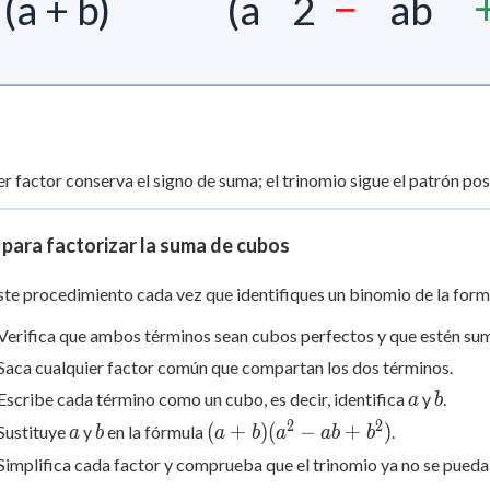
−
(a + b)
(a
2
ab
er factor conserva el signo de suma; el trinomio sigue el patrón posi
para factorizar la suma de cubos
ste procedimiento cada vez que identifiques un binomio de la for
Verifica que ambos términos sean cubos perfectos y que estén su
Saca cualquier factor común que compartan los dos términos.
a
b
Escribe cada término como un cubo, es decir, identifica
y
.
a
b
2
2
a
b
(a+b)
(
+
)
(
−
+
)
Sustituye
y
en la fórmula
.
a
b
a
b
a
ab
b
(a^2-
Simplifica cada factor y comprueba que el trinomio ya no se pueda 
ab+b^2)