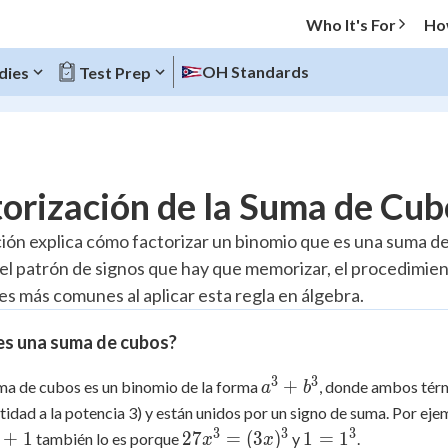
Who It's For
Ho
OH Standards
dies
Test Prep
O MENU
orización de la Suma de Cub
Progress
ción explica cómo factorizar un binomio que es una suma d
 el patrón de signos que hay que memorizar, el procedimie
10
%
res más comunes al aplicar esta regla en álgebra.
"Let's build your foundation!"
atched
0/3
es una suma de cubos?
tice
No score
3
3
a^3
+
a de cubos es un binomio de la forma
, donde ambos térm
a
b
Reviewed
+
tidad a la potencia 3) y están unidos por un signo de suma. Por eje
b^3
z
No attempts
3
3
3
3
27x^3
1 =
+
1
27
=
(
3
)
1
=
1
también lo es porque
y
.
x
x