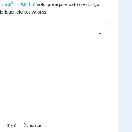
2
x^2
+
+
orma
, solo que aquí el patrón está fijo
x
b
x
c
+
pliquen ciertos valores.
bx
+ c
b
=
=
3
y
, así que:
x
b
=
=