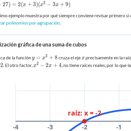
2
+
27
)
=
2
(
+
3
)
(
−
3
+
9
)
x
x
x
=
x
2(x^3
timo ejemplo muestra por qué siempre conviene revisar primero si e
+ 27)
zar polinomios por agrupación
.
)
ización gráfica de una suma de cubos
3
y =
x
=
+
8
ica de la función
cruza el eje
precisamente en la raíz
y
x
x
x^3
2
x^2
−
2
−
2
+
4
. El otro factor,
, no tiene raíces reales, por lo que l
x
x
+ 8
-
2x
+ 4
raíz: x = -2
-4
-3
-2
-1