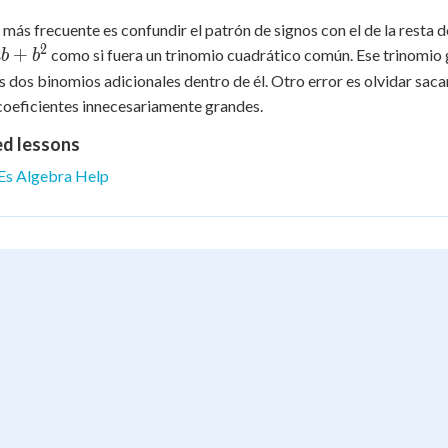
r más frecuente es confundir el patrón de signos con el de la resta 
2
+
como si fuera un trinomio cuadrático común. Ese trinomio 
b
b
 dos binomios adicionales dentro de él. Otro error es olvidar sacar
 coeficientes innecesariamente grandes.
ed lessons
Es Algebra Help