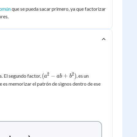
común
que se pueda sacar primero, ya que factorizar
ores.
2
2
(a^2
(
−
+
)
s. El segundo factor,
, es un
a
ab
b
- ab
e es memorizar el patrón de signos dentro de ese
+
b^2)