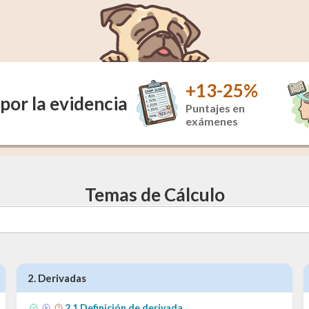
+13-25%
por la evidencia
Puntajes en
exámenes
Temas de Cálculo
2
.
Derivadas
2
.
1
Definición de derivada