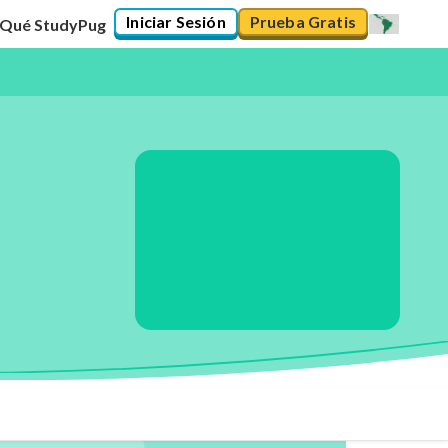
Iniciar Sesión
Prueba Gratis
 Qué StudyPug