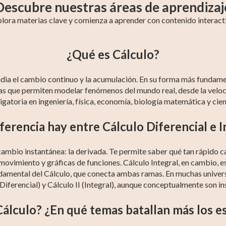
Descubre nuestras áreas de aprendizaj
lora materias clave y comienza a aprender con contenido interact
7
Trigonometría
Álgebra
Álgebra Básica
Pre-Álgebra
¿Qué es Cálculo?
Intermedia
dia el cambio continuo y la acumulación. En su forma más fundamen
ntas que permiten modelar fenómenos del mundo real, desde la velo
gatoria en ingeniería, física, economía, biología matemática y ci
ferencia hay entre Cálculo Diferencial e I
 cambio instantánea: la derivada. Te permite saber qué tan rápido 
 movimiento y gráficas de funciones. Cálculo Integral, en cambio, e
ndamental del Cálculo, que conecta ambas ramas. En muchas univer
iferencial) y Cálculo II (Integral), aunque conceptualmente son in
 Cálculo? ¿En qué temas batallan más los 