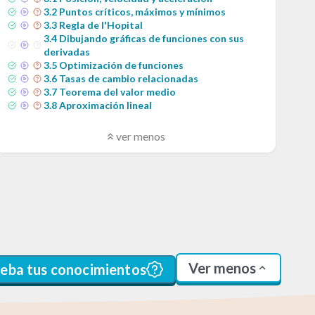
3
.
2
Puntos críticos, máximos y mínimos
3
.
3
Regla de l'Hopital
3
.
4
Dibujando gráficas de funciones con sus
derivadas
3
.
5
Optimización de funciones
3
.
6
Tasas de cambio relacionadas
3
.
7
Teorema del valor medio
3
.
8
Aproximación lineal
ver menos
Ver menos
ueba tus conocimientos