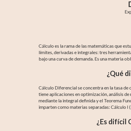
Exp
Matemáticas 5
Álgebra 2
Álgebra Superior
Matemáticas 6
Matemáticas 
Precálculo
Cálculo es la rama de las matemáticas que estu
límites, derivadas e integrales: tres herramie
bajo una curva de demanda. Es una materia obli
¿Qué di
Cálculo Diferencial se concentra en la tasa de
tiene aplicaciones en optimización, análisis de
mediante la integral definida y el Teorema Fu
imparten como materias separadas: Cálculo I (D
¿Es difícil