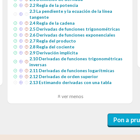
2
.
2
Regla de la potencia
2
.
3
La pendiente y la ecuación de la línea
tangente
2
.
4
Regla de la cadena
2
.
5
Derivadas de funciones trigonométricas
2
.
6
Derivadas de funciones exponenciales
2
.
7
Regla del producto
2
.
8
Regla del cociente
2
.
9
Derivación implícita
2
.
10
Derivadas de funciones trigonométricas
inversas
2
.
11
Derivadas de funciones logarítmicas
2
.
12
Derivadas de orden superior
2
.
13
Estimando derivadas con una tabla
ver menos
Pon a pr