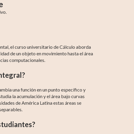
e
ivo.
GED-Español
Cálculo
Estadística
tal, el curso universitario de Cálculo aborda
cidad de un objeto en movimiento hasta el área
encias computacionales.
ntegral?
cambia una función en un punto específico y
studia la acumulación y el área bajo curvas
sidades de América Latina estas áreas se
separables.
estudiantes?