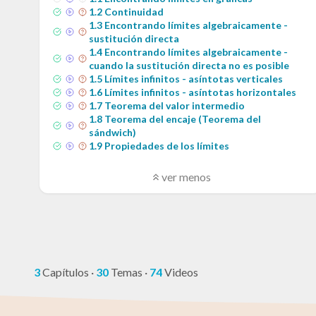
1
.
2
Continuidad
1
.
3
Encontrando límites algebraicamente -
sustitución directa
1
.
4
Encontrando límites algebraicamente -
cuando la sustitución directa no es posible
1
.
5
Límites infinitos - asíntotas verticales
1
.
6
Límites infinitos - asíntotas horizontales
1
.
7
Teorema del valor intermedio
1
.
8
Teorema del encaje (Teorema del
sándwich)
1
.
9
Propiedades de los límites
ver menos
3
Capítulos
·
30
Temas
·
74
Videos