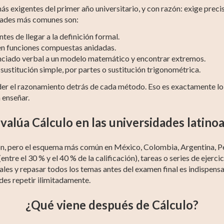
más exigentes del primer año universitario, y con razón: exige prec
tades más comunes son:
es de llegar a la definición formal.
en funciones compuestas anidadas.
nciado verbal a un modelo matemático y encontrar extremos.
sustitución simple, por partes o sustitución trigonométrica.
der el razonamiento detrás de cada método. Eso es exactamente lo 
 enseñar.
valúa Cálculo en las universidades latino
ión, pero el esquema más común en México, Colombia, Argentina, Per
ntre el 30 % y el 40 % de la calificación), tareas o series de ejerci
ales y repasar todos los temas antes del examen final es indispens
des repetir ilimitadamente.
¿Qué viene después de Cálculo?