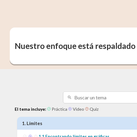
Nuestro enfoque está respaldado 
El tema incluye:
Práctica
Video
Quiz
1
.
Límites
1
.
1
Encontrando límites en gráficas