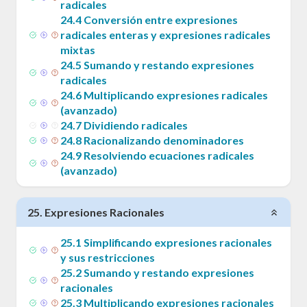
radicales
24
.
4
Conversión entre expresiones
radicales enteras y expresiones radicales
mixtas
24
.
5
Sumando y restando expresiones
radicales
24
.
6
Multiplicando expresiones radicales
(avanzado)
24
.
7
Dividiendo radicales
24
.
8
Racionalizando denominadores
24
.
9
Resolviendo ecuaciones radicales
(avanzado)
25
.
Expresiones Racionales
25
.
1
Simplificando expresiones racionales
y sus restricciones
25
.
2
Sumando y restando expresiones
racionales
25
.
3
Multiplicando expresiones racionales