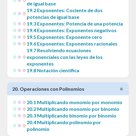
de igual base
19
.
2
Exponentes: Cociente de dos
potencias de igual base
19
.
3
Exponentes: Potencia de una potencia
19
.
4
Exponentes: Exponentes negativos
19
.
5
Exponentes: Exponente cero
19
.
6
Exponentes: Exponentes racionales
19
.
7
Resolviendo ecuaciones
exponenciales con las leyes de los
exponentes
19
.
8
Notación científica
20
.
Operaciones con Polinomios
20
.
1
Multiplicando monomio por monomio
20
.
2
Multiplicando monomio por binomio
20
.
3
Multiplicando binomio por binomio
20
.
4
Multiplicando polinomio por
polinomio