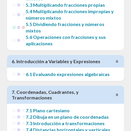
5
.
3
Multiplicando fracciones propias
5
.
4
Multiplicando fracciones impropias y
números mixtos
5
.
5
Dividiendo fracciones y números
mixtos
5
.
6
Operaciones con fracciones y sus
aplicaciones
6
.
Introducción a Variables y Expresiones
6
.
1
Evaluando expresiones algebraicas
7
.
Coordenadas, Cuadrantes, y
Transformaciones
7
.
1
Plano cartesiano
7
.
2
Dibuja en un plano de coordenadas
7
.
3
Introducción a transformaciones
7
.
4
Distancias horizontales y verticales