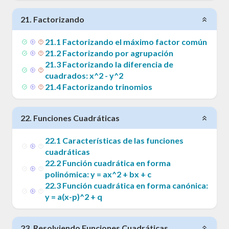
21
.
Factorizando
21
.
1
Factorizando el máximo factor común
21
.
2
Factorizando por agrupación
21
.
3
Factorizando la diferencia de
cuadrados: x^2 - y^2
21
.
4
Factorizando trinomios
22
.
Funciones Cuadráticas
22
.
1
Características de las funciones
cuadráticas
22
.
2
Función cuadrática en forma
polinómica: y = ax^2 + bx + c
22
.
3
Función cuadrática en forma canónica:
y = a(x-p)^2 + q
23
.
Resolviendo Funciones Cuadráticas