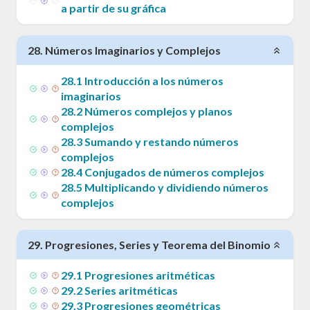
a partir de su gráfica
28
.
Números Imaginarios y Complejos
28
.
1
Introducción a los números
imaginarios
28
.
2
Números complejos y planos
complejos
28
.
3
Sumando y restando números
complejos
28
.
4
Conjugados de números complejos
28
.
5
Multiplicando y dividiendo números
complejos
29
.
Progresiones, Series y Teorema del Binomio
29
.
1
Progresiones aritméticas
29
.
2
Series aritméticas
29
.
3
Progresiones geométricas