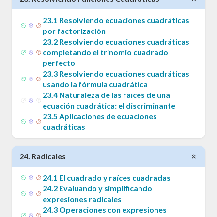
23
.
1
Resolviendo ecuaciones cuadráticas
por factorización
23
.
2
Resolviendo ecuaciones cuadráticas
completando el trinomio cuadrado
perfecto
23
.
3
Resolviendo ecuaciones cuadráticas
usando la fórmula cuadrática
23
.
4
Naturaleza de las raíces de una
ecuación cuadrática: el discriminante
23
.
5
Aplicaciones de ecuaciones
cuadráticas
24
.
Radicales
24
.
1
El cuadrado y raíces cuadradas
24
.
2
Evaluando y simplificando
expresiones radicales
24
.
3
Operaciones con expresiones