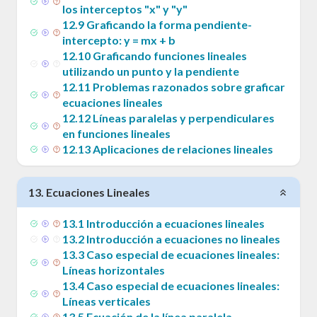
los interceptos "x" y "y"
12
.
9
Graficando la forma pendiente-
intercepto: y = mx + b
12
.
10
Graficando funciones lineales
utilizando un punto y la pendiente
12
.
11
Problemas razonados sobre graficar
ecuaciones lineales
12
.
12
Líneas paralelas y perpendiculares
en funciones lineales
12
.
13
Aplicaciones de relaciones lineales
13
.
Ecuaciones Lineales
13
.
1
Introducción a ecuaciones lineales
13
.
2
Introducción a ecuaciones no lineales
13
.
3
Caso especial de ecuaciones lineales:
Líneas horizontales
13
.
4
Caso especial de ecuaciones lineales:
Líneas verticales
13
.
5
Ecuación de la línea paralela