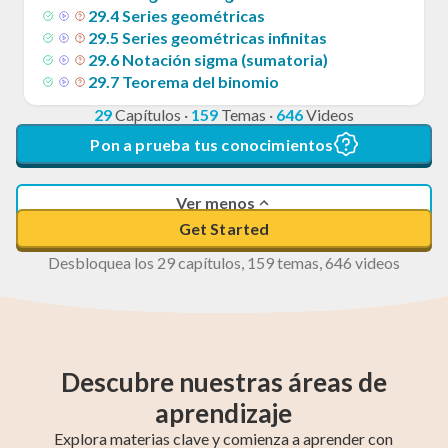
29
.
4
Series geométricas
29
.
5
Series geométricas infinitas
29
.
6
Notación sigma (sumatoria)
29
.
7
Teorema del binomio
29
Capítulos
·
159
Temas
·
646
Videos
Pon a prueba tus conocimientos
Ver menos
Get Started
Desbloquea los 29 capítulos, 159 temas, 646 videos
Descubre nuestras áreas de
aprendizaje
Explora materias clave y comienza a aprender con