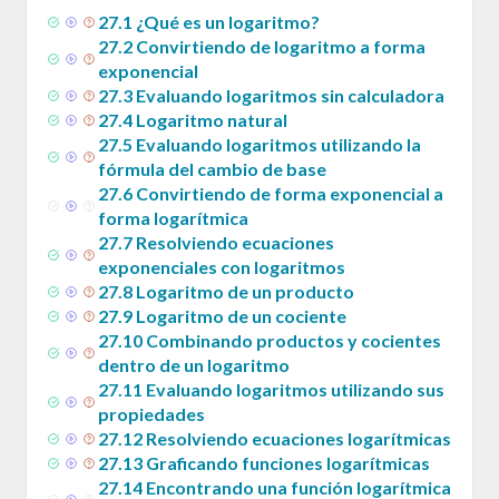
27
.
1
¿Qué es un logaritmo?
27
.
2
Convirtiendo de logaritmo a forma
exponencial
27
.
3
Evaluando logaritmos sin calculadora
27
.
4
Logaritmo natural
27
.
5
Evaluando logaritmos utilizando la
fórmula del cambio de base
27
.
6
Convirtiendo de forma exponencial a
forma logarítmica
27
.
7
Resolviendo ecuaciones
exponenciales con logaritmos
27
.
8
Logaritmo de un producto
27
.
9
Logaritmo de un cociente
27
.
10
Combinando productos y cocientes
dentro de un logaritmo
27
.
11
Evaluando logaritmos utilizando sus
propiedades
27
.
12
Resolviendo ecuaciones logarítmicas
27
.
13
Graficando funciones logarítmicas
27
.
14
Encontrando una función logarítmica