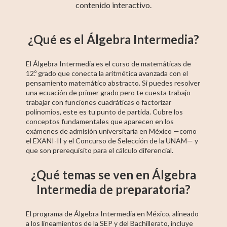
contenido interactivo.
GED-Español
Álgebra 2
Álgebra
Álgebra Superior
Álgebra Básica
Cálculo
Pre-Álgebra
Estadística
Precálculo
¿Qué es el Álgebra Intermedia?
Intermedia
El Álgebra Intermedia es el curso de matemáticas de
12.º grado que conecta la aritmética avanzada con el
pensamiento matemático abstracto. Si puedes resolver
una ecuación de primer grado pero te cuesta trabajo
trabajar con funciones cuadráticas o factorizar
polinomios, este es tu punto de partida. Cubre los
conceptos fundamentales que aparecen en los
exámenes de admisión universitaria en México —como
el EXANI-II y el Concurso de Selección de la UNAM— y
que son prerequisito para el cálculo diferencial.
¿Qué temas se ven en Álgebra
Intermedia de preparatoria?
El programa de Álgebra Intermedia en México, alineado
a los lineamientos de la SEP y del Bachillerato, incluye