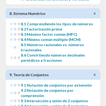
8
.
Sistema Numérico
8
.
1
Comprendiendo los tipos de números
8
.
2
Factorización prima
8
.
3
Máximo factor común (MFC)
8
.
4
Mínimo común múltiplo (MCM)
8
.
5
Números racionales vs. números
irracionales
8
.
6
Convirtiendo números decimales
periódicos a fracciones
9
.
Teoría de Conjuntos
9
.
1
Notación de conjuntos por extensión
9
.
2
Notación de conjuntos por
comprensión
9
.
3
Intersección y unión de 2 conjuntos
9
.
4
Intersección y unión de 3 conjuntos