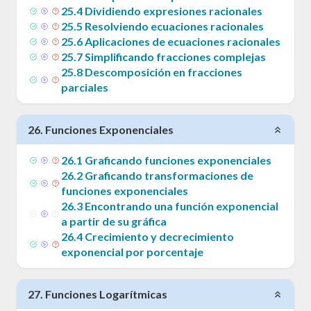
25
.
4
Dividiendo expresiones racionales
25
.
5
Resolviendo ecuaciones racionales
25
.
6
Aplicaciones de ecuaciones racionales
25
.
7
Simplificando fracciones complejas
25
.
8
Descomposición en fracciones
parciales
26
.
Funciones Exponenciales
26
.
1
Graficando funciones exponenciales
26
.
2
Graficando transformaciones de
funciones exponenciales
26
.
3
Encontrando una función exponencial
a partir de su gráfica
26
.
4
Crecimiento y decrecimiento
exponencial por porcentaje
27
.
Funciones Logarítmicas