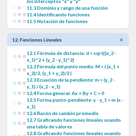
los interceptos "x" y "y"
11
.
3
Dominio y rango de una función
11
.
4
Identificando funciones
11
.
5
Notación de funciones
12
.
Funciones Lineales
12
.
1
Fórmula de distancia: d = sqrt{(x_2 -
x_1)^2 + (y_2 - y_1)^2}
12
.
2
Fórmula del punto medio: M = ( (x_1 +
x_2)/2, (y_1 + y_2)/2 )
12
.
3
Ecuación de la pendiente: m = (y_2 -
y_1) / (x_2 - x_1)
12
.
4
Forma general: Ax + By + C = 0
12
.
5
Forma punto-pendiente: y - y_1 = m (x -
x_1)
12
.
6
Razón de cambio promedio
12
.
7
Graficando funciones lineales usando
una tabla de valores
12
.
8
Graficando funciones lineales usando