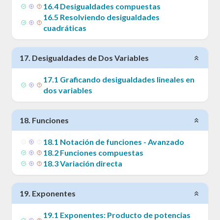
16
.
4
Desigualdades compuestas
16
.
5
Resolviendo desigualdades
cuadráticas
17
.
Desigualdades de Dos Variables
17
.
1
Graficando desigualdades lineales en
dos variables
18
.
Funciones
18
.
1
Notación de funciones - Avanzado
18
.
2
Funciones compuestas
18
.
3
Variación directa
19
.
Exponentes
19
.
1
Exponentes: Producto de potencias