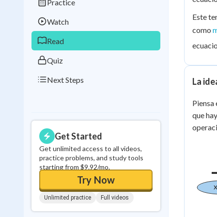
Practice
Best Streak
Study
Este te
Watch
0
in a row
como
m
Read
ecuacio
Quiz
Next Steps
La ide
Piensa 
que hay
operaci
Get Started
Get unlimited access to all videos,
practice problems, and study tools
starting from $9.92/mo.
Try Now
x
Unlimited practice
Full videos