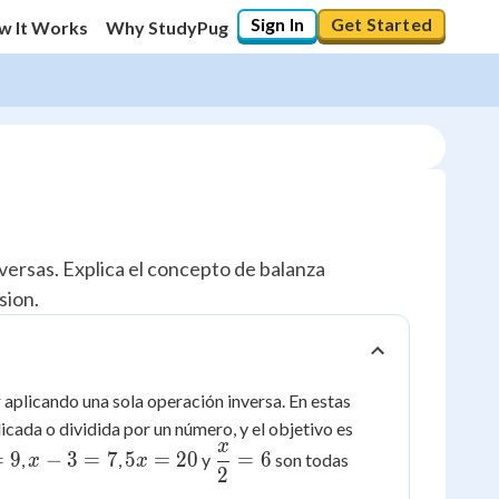
Sign In
Get Started
w It Works
Why StudyPug
ersas. Explica el concepto de balanza
sion.
 aplicando una sola operación inversa. En estas
icada o dividida por un número, y el objetivo es
x
x
5x
\dfrac{x}
=
9
−
3
=
7
5
=
20
=
6
,
,
y
son todas
x
x
2
-
=
{2} = 6