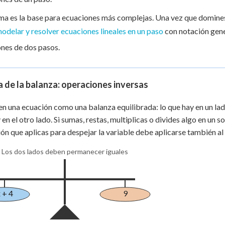
4
 Points
=
ma es la base para ecuaciones más complejas. Una vez que domine
9
+
0
odelar y resolver ecuaciones lineales en un paso
con notación gen
nes de dos pasos.
a de la balanza: operaciones inversas
en una ecuación como una balanza equilibrada: lo que hay en un la
 en el otro lado. Si sumas, restas, multiplicas o divides algo en un s
ón que aplicas para despejar la variable debe aplicarse también al 
Los dos lados deben permanecer iguales
 + 4
9