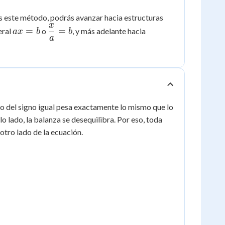
3
20
=
s este método, podrás avanzar hacia estructuras
x
7
ax
\dfrac{x}
=
=
eral
o
, y más adelante hacia
a
x
b
b
a
=
{a} = b
b
do del signo igual pesa exactamente lo mismo que lo
olo lado, la balanza se desequilibra. Por eso, toda
otro lado de la ecuación.