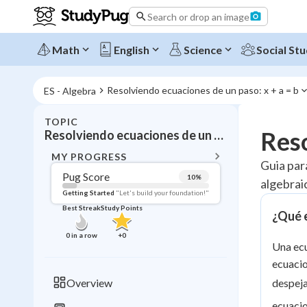
Search or drop an image
Math
English
Science
Social Stu
Resolviendo ecuaciones de un paso: x + a = b
ES - Algebra
TOPIC
BACK T
Reso
Resolviendo ecuaciones de un paso: x + a = b
Topic 
MY PROGRESS
Guia par
Pug Score
10
%
algebraic
Pug Score
Getting Started
"Let's build your foundation!"
Best Streak
Study Points
¿Qué e
Getting Started
Videos W
0
in a row
+
0
Una ecu
Best Prac
ecuacio
Read
Overview
despeja
Best Qui
ecuacio