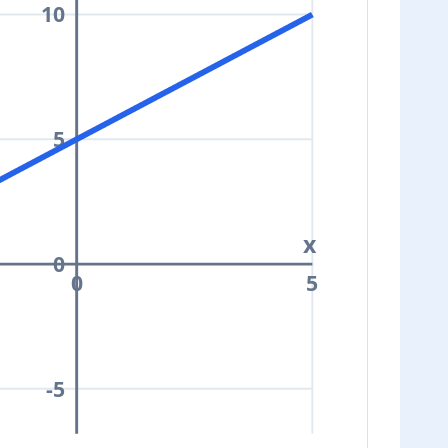
10
5
x
0
0
5
-5