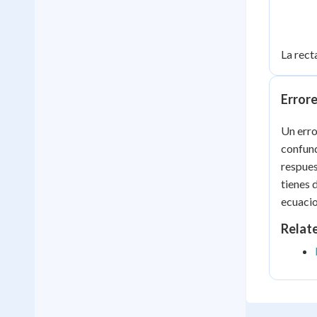
La rect
Errore
Un erro
confund
respues
tienes 
ecuaci
Relat