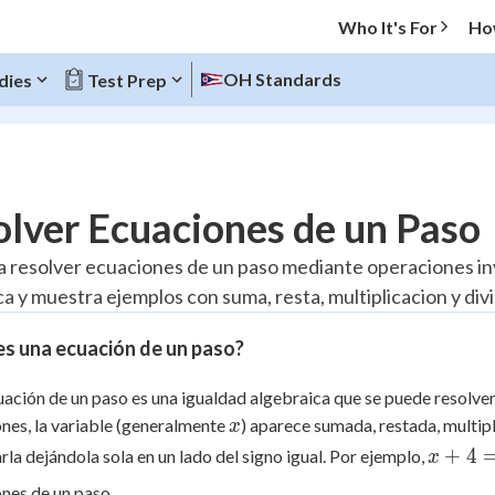
Who It's For
Ho
OH Standards
dies
Test Prep
O MENU
lver Ecuaciones de un Paso
Progress
a resolver ecuaciones de un paso mediante operaciones inv
a y muestra ejemplos con suma, resta, multiplicacion y divi
10
%
s una ecuación de un paso?
"Let's build your foundation!"
atched
0/6
ación de un paso es una igualdad algebraica que se puede resolver
tice
No score
x
nes, la variable (generalmente
) aparece sumada, restada, multipl
x
Reviewed
x
+
4
rla dejándola sola en un lado del signo igual. Por ejemplo,
x
+
z
No attempts
nes de un paso.