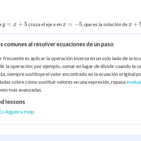
y
=
+
5
x
=
−
5
x
+
a
cruza el eje x en
, que es la solución de
y
x
x
x
=
=
+
x
-5
5
s comunes al resolver ecuaciones de un paso
+
=
5
0
r frecuente es aplicar la operación inversa en un solo lado de la ecu
ir la operación: por ejemplo, sumar en lugar de dividir cuando la v
ta, siempre sustituye el valor encontrado en la ecuación original 
dudas sobre cómo sustituir valores en una expresión, repasa
evalua
ones más avanzadas.
ed lessons
Es Algebra Help