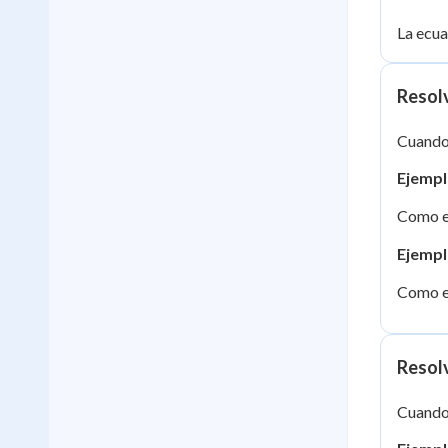
La ecu
Resol
Cuando 
Ejempl
Como e
Ejempl
Como el
Resolv
Cuando 