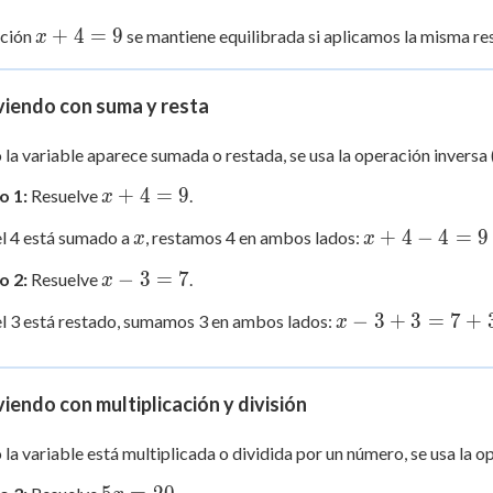
x
+
4
=
9
ación
se mantiene equilibrada si aplicamos la misma re
x
+
4
viendo con suma y resta
=
9
la variable aparece sumada o restada, se usa la operación inversa 
x
+
4
=
9
o 1:
Resuelve
.
x
+
x
x
+
4
−
4
=
9
l 4 está sumado a
, restamos 4 en ambos lados:
x
x
4
+
=
x
−
3
=
7
o 2:
Resuelve
.
x
4
9
-
-
x
−
3
+
3
=
7
+
 3 está restado, sumamos 3 en ambos lados:
x
3
4
-
=
=
3
7
9
+
iendo con multiplicación y división
-
3
4
=
la variable está multiplicada o dividida por un número, se usa la op
7
5x