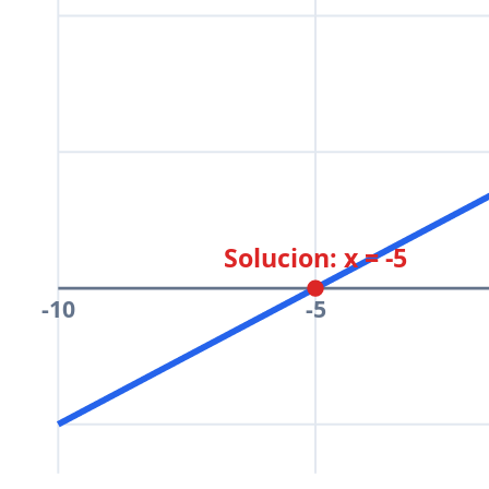
Solucion: x = -5
-10
-5