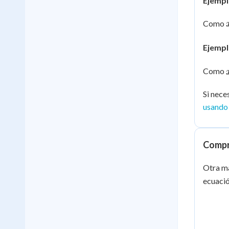
Ejempl
Como
Ejempl
Como
Si nece
usando 
Compr
Otra ma
ecuació