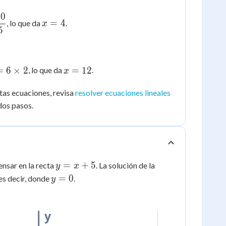
20
{5x}
x
=
4
, lo que da
.
x
5
=
{20}
4
{x}
x
=
6
×
2
=
12
, lo que da
.
x
=
2
12
stas ecuaciones, revisa
resolver ecuaciones lineales
dos pasos.
2
y
=
+
5
ensar en la recta
. La solución de la
y
x
=
y
=
0
 es decir, donde
.
y
x
=
+
0
5
y