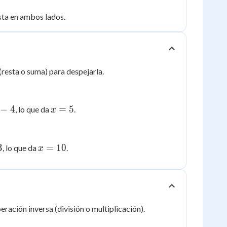
sta en ambos lados.
(resta o suma) para despejarla.
x
−
4
=
5
, lo que da
.
x
=
5
x
3
=
10
, lo que da
.
x
=
10
eración inversa (división o multiplicación).