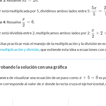
5
=
20
o 3:
Resuelve
.
+
x
=
3
5
x
x
\dfrac
20
=
está multiplicada por 5, dividimos ambos lados entre 5:
x
5
{5} =
x
\dfrac
\dfrac{x}
=
6
o 4:
Resuelve
.
2
{5}
{2} = 6
x
x
\dfrac
×
2
está dividida entre 2, multiplicamos ambos lados por 2:
x
2
{2}
\times 
sitas practicar más el manejo de la multiplicación y la división en e
= 6
multiplicación y división
, que extiende esta idea a ecuaciones con 
\times 
obando la solución con una gráfica
x
+
5
=
0
nera de visualizar una ecuación de un paso como
es p
x
+
x
n corresponde al valor de
donde la recta cruza el eje horizontal,
x
5
=
0