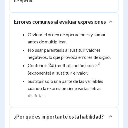
de operar.
Errores comunes al evaluar expresiones
Olvidar el orden de operaciones y sumar
antes de multiplicar.
No usar paréntesis al sustituir valores
negativos, lo que provoca errores de signo.
2
2x
x^2
2
Confundir
(multiplicación) con
x
x
(exponente) al sustituir el valor.
Sustituir solo una parte de las variables
cuando la expresión tiene varias letras
distintas.
¿Por qué es importante esta habilidad?