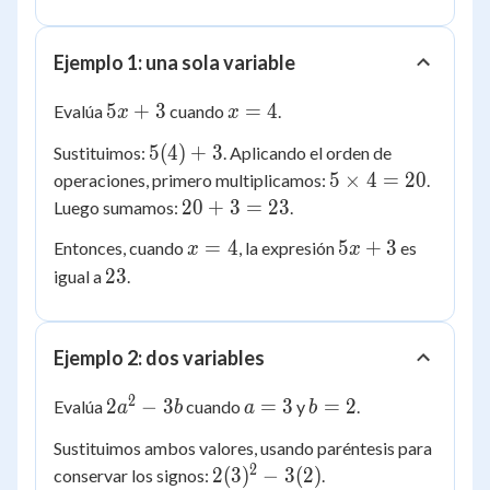
Ejemplo 1: una sola variable
5x
x
5
+
3
=
4
Evalúa
cuando
.
x
x
+
=
5(4)
5
(
4
)
+
3
Sustituimos:
. Aplicando el orden de
3
4
+ 3
5
5
×
4
=
20
operaciones, primero multiplicamos:
.
\times
20
20
+
3
=
23
Luego sumamos:
.
4 =
+
x
5x
=
4
5
+
3
Entonces, cuando
, la expresión
es
x
x
20
3
=
+
23
23
igual a
.
=
4
3
23
Ejemplo 2: dos variables
2
2a^2
a
b
2
−
3
=
3
=
2
Evalúa
cuando
y
.
a
b
a
b
- 3b
=
=
Sustituimos ambos valores, usando paréntesis para
3
2
2
2(3)^2
2
(
3
)
−
3
(
2
)
conservar los signos:
.