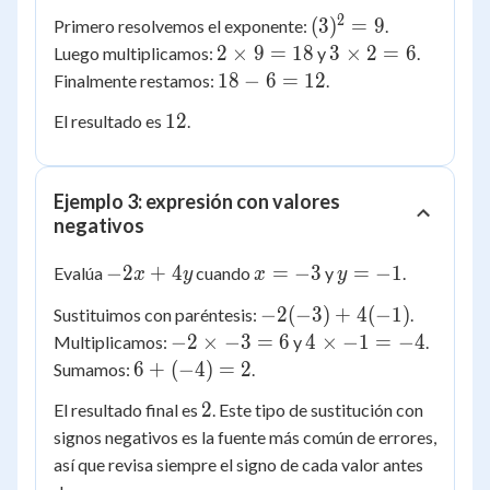
- 3(2)
2
(3)^2
(
3
)
=
9
Primero resolvemos el exponente:
.
= 9
2
3
2
×
9
=
18
3
×
2
=
6
Luego multiplicamos:
y
.
\times
\times
18
18
−
6
=
12
Finalmente restamos:
.
9 =
2 = 6
-
12
12
El resultado es
.
18
6
=
12
Ejemplo 3: expresión con valores
negativos
-2x
x
y
−
2
+
4
=
−
3
=
−
1
Evalúa
cuando
y
.
x
y
x
y
+
=
=
-2(-3)
−
2
(
−
3
)
+
4
(
−
1
)
Sustituimos con paréntesis:
.
4y
-3
-1
+
-2
4
−
2
×
−
3
=
6
4
×
−
1
=
−
4
Multiplicamos:
y
.
4(-1)
\times
\times
6 +
6
+
(
−
4
)
=
2
Sumamos:
.
-3 = 6
-1 =
(-4)
2
2
El resultado final es
. Este tipo de sustitución con
-4
= 2
signos negativos es la fuente más común de errores,
así que revisa siempre el signo de cada valor antes