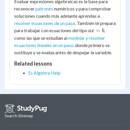
Evaluar expresiones algebraicas es la base para
reconocer
patrones
numéricos y para comprobar
soluciones cuando más adelante aprendas a
resolver ecuaciones de un paso
. También te prepara
ax
=
para trabajar con ecuaciones del tipo
,
a
x
b
=
como las que se estudian al
modelar y resolver
b
ecuaciones lineales en un paso
, donde primero se
sustituye y se evalúa antes de despejar la variable.
Related lessons
Es Algebra Help
Search
·
Sitemap