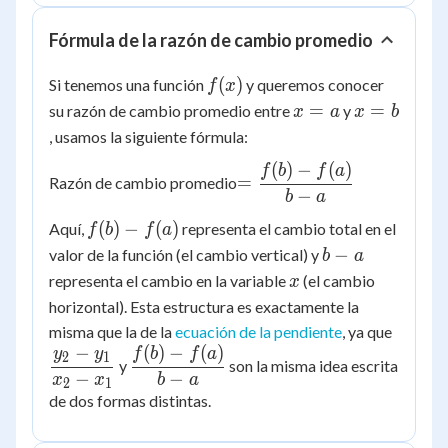
Fórmula de la razón de cambio promedio
f(x)
(
)
Si tenemos una función
y queremos conocer
f
x
x
x
=
=
su razón de cambio promedio entre
y
x
a
x
b
=
=
, usamos la siguiente fórmula:
a
b
(
)
−
(
)
=
f
b
f
a
=
Razón de cambio promedio
\dfrac{f(b)
−
b
a
- f(a)}{b -
f(b)
(
)
−
(
)
Aquí,
representa el cambio total en el
f
b
f
a
a}
-
b
−
valor de la función (el cambio vertical) y
b
a
f(a)
-
x
representa el cambio en la variable
(el cambio
x
a
horizontal). Esta estructura es exactamente la
\dfrac
misma que la de la
ecuación de la pendiente
, ya que
−
(
)
−
(
)
- y_1}
\dfrac{f(b)
y
y
f
b
f
a
2
1
y
son la misma idea escrita
- x_1}
- f(a)}{b -
−
−
x
x
b
a
2
1
a}
de dos formas distintas.