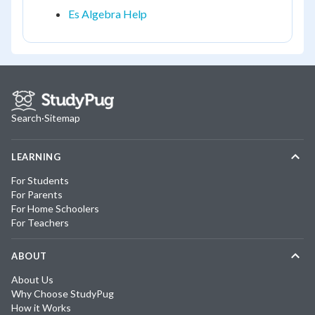
Es Algebra Help
Search
·
Sitemap
LEARNING
For Students
For Parents
For Home Schoolers
For Teachers
ABOUT
About Us
Why Choose StudyPug
How it Works