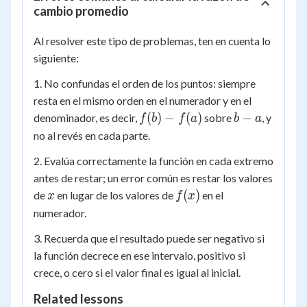
cambio promedio
Al resolver este tipo de problemas, ten en cuenta lo
siguiente:
1. No confundas el orden de los puntos: siempre
resta en el mismo orden en el numerador y en el
f(b)
b
(
)
−
(
)
−
denominador, es decir,
sobre
, y
f
b
f
a
b
a
-
-
no al revés en cada parte.
f(a)
a
2. Evalúa correctamente la función en cada extremo
antes de restar; un error común es restar los valores
x
f(x)
(
)
de
en lugar de los valores de
en el
x
f
x
numerador.
3. Recuerda que el resultado puede ser negativo si
la función decrece en ese intervalo, positivo si
crece, o cero si el valor final es igual al inicial.
Related lessons