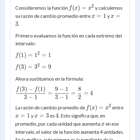
2
f(x)
(
)
=
Consideremos la función
y calculemos
f
x
x
=
x
x
=
1
=
su razón de cambio promedio entre
y
x
x
x^2
=
=
3
.
1
3
Primero evaluamos la función en cada extremo del
intervalo:
2
f(1)
(
1
)
=
1
=
1
f
=
2
f(3)
(
3
)
=
3
=
9
f
1^2
=
= 1
Ahora sustituimos en la fórmula:
3^2
= 9
(
3
)
−
(
1
)
9
−
1
8
\dfrac{f(3)
f
f
=
=
=
4
- f(1)}{3 -
3
−
1
3
−
1
2
1} =
2
f(x)
x
(
)
=
La razón de cambio promedio de
entre
f
x
x
\dfrac{9 -
=
=
x
4
=
1
=
3
4
y
es
. Esto significa que, en
x
x
1}{3 - 1}
x^2
1
=
x
promedio, por cada unidad que aumenta
en ese
x
=
3
intervalo, el valor de la función aumenta 4 unidades.
\dfrac{8}
En la gráfica, este número es la pendiente de la