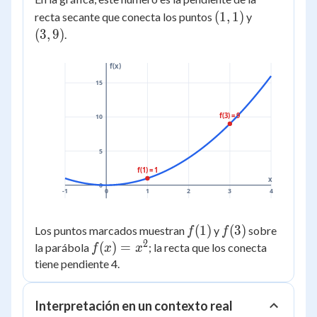
{2} = 4
(1,
(3,
(
1
,
1
)
recta secante que conecta los puntos
y
1)
9)
(
3
,
9
)
.
f(x)
15
f(3) = 9
10
5
f(1) = 1
x
0
-1
0
1
2
3
4
f(1)
(
1
)
f(3)
(
3
)
Los puntos marcados muestran
y
sobre
f
f
2
f(x)
(
)
=
la parábola
; la recta que los conecta
f
x
x
=
tiene pendiente 4.
x^2
Interpretación en un contexto real