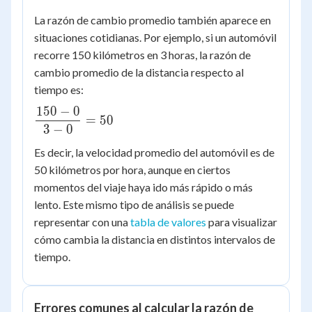
La razón de cambio promedio también aparece en
situaciones cotidianas. Por ejemplo, si un automóvil
recorre 150 kilómetros en 3 horas, la razón de
cambio promedio de la distancia respecto al
tiempo es:
150
−
0
\dfrac{150
=
50
3
−
0
- 0}{3 - 0}
= 50
Es decir, la velocidad promedio del automóvil es de
50 kilómetros por hora, aunque en ciertos
momentos del viaje haya ido más rápido o más
lento. Este mismo tipo de análisis se puede
representar con una
tabla de valores
para visualizar
cómo cambia la distancia en distintos intervalos de
tiempo.
Errores comunes al calcular la razón de