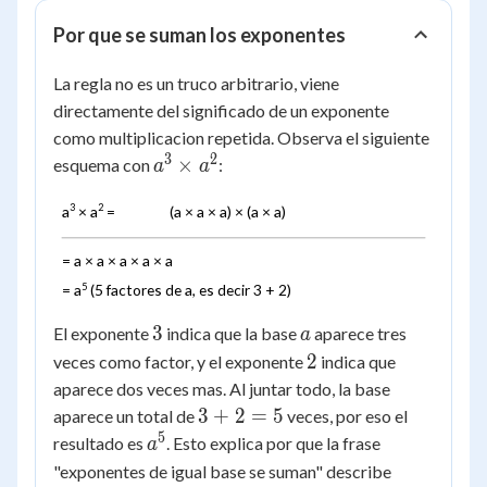
a^n =
a^{m+n}
Por que se suman los exponentes
La regla no es un truco arbitrario, viene
directamente del significado de un exponente
como multiplicacion repetida. Observa el siguiente
3
2
a^3
×
esquema con
:
a
a
\times
a^2
3
2
a
× a
=
(a × a × a) × (a × a)
= a × a × a × a × a
5
= a
(5 factores de a, es decir 3 + 2)
3
a
3
El exponente
indica que la base
aparece tres
a
2
2
veces como factor, y el exponente
indica que
aparece dos veces mas. Al juntar todo, la base
3
3
+
2
=
5
aparece un total de
veces, por eso el
+
5
a^5
resultado es
. Esto explica por que la frase
a
2
"exponentes de igual base se suman" describe