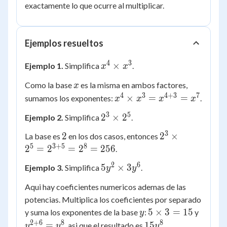
=
exactamente lo que ocurre al multiplicar.
5
Ejemplos resueltos
4
3
x^4
×
Ejemplo 1.
Simplifica
.
x
x
\times
x
Como la base
es la misma en ambos factores,
x
x^3
4
3
4
+
3
7
x^4
×
=
=
sumamos los exponentes:
.
x
x
x
x
\times
3
5
2^3
2
×
2
Ejemplo 2.
Simplifica
.
x^3 =
\times
x^{4+3}
3
2
2^3
2
2
×
La base es
en los dos casos, entonces
2^5
= x^7
\times
5
3
+
5
8
2
=
2
=
2
=
256
.
2^5 =
2
6
5y^2
5
×
3
Ejemplo 3.
Simplifica
.
y
y
2^{3+5}
\times
= 2^8 =
Aqui hay coeficientes numericos ademas de las
3y^6
256
potencias. Multiplica los coeficientes por separado
y
5
y^{2+
5
×
3
=
15
y suma los exponentes de la base
:
y
y
\times
= y^8
2
+
6
8
8
15y^8
=
15
, asi que el resultado es
.
y
y
y