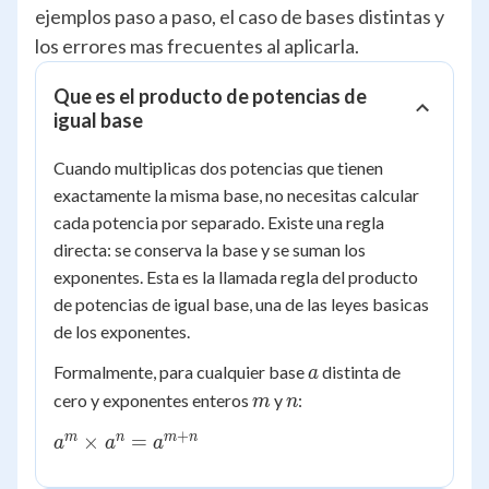
ejemplos paso a paso, el caso de bases distintas y
los errores mas frecuentes al aplicarla.
Que es el producto de potencias de
igual base
Cuando multiplicas dos potencias que tienen
exactamente la misma base, no necesitas calcular
cada potencia por separado. Existe una regla
directa: se conserva la base y se suman los
exponentes. Esta es la llamada regla del producto
de potencias de igual base, una de las leyes basicas
de los exponentes.
a
Formalmente, para cualquier base
distinta de
a
m
n
cero y exponentes enteros
y
:
m
n
+
a^m
m
n
m
n
×
=
a
a
a
\times