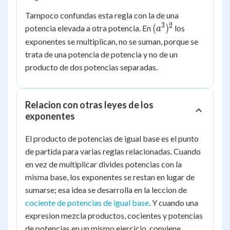
Tampoco confundas esta regla con la de una
3
2
(a^3)^2
(
)
potencia elevada a otra potencia. En
los
a
exponentes se multiplican, no se suman, porque se
trata de una potencia de potencia y no de un
producto de dos potencias separadas.
Relacion con otras leyes de los
exponentes
El producto de potencias de igual base es el punto
de partida para varias reglas relacionadas. Cuando
en vez de multiplicar divides potencias con la
misma base, los exponentes se restan en lugar de
sumarse; esa idea se desarrolla en la leccion de
cociente de potencias de igual base
. Y cuando una
expresion mezcla productos, cocientes y potencias
de potencias en un mismo ejercicio, conviene