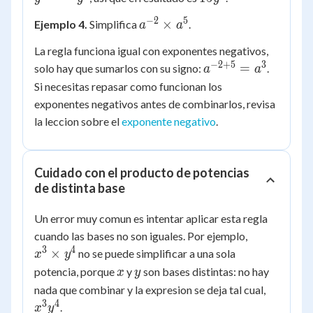
3 =
−
2
5
a^{-2}
×
Ejemplo 4.
Simplifica
.
a
a
15
\times
La regla funciona igual con exponentes negativos,
a^5
−
2
+
5
3
a^{-2+5}
=
solo hay que sumarlos con su signo:
.
a
a
= a^3
Si necesitas repasar como funcionan los
exponentes negativos antes de combinarlos, revisa
la leccion sobre el
exponente negativo
.
Cuidado con el producto de potencias
de distinta base
Un error muy comun es intentar aplicar esta regla
x^3
cuando las bases no son iguales. Por ejemplo,
\times
3
4
×
no se puede simplificar a una sola
x
y
y^4
x
y
potencia, porque
y
son bases distintas: no hay
x
y
x^3
nada que combinar y la expresion se deja tal cual,
y^4
3
4
.
x
y