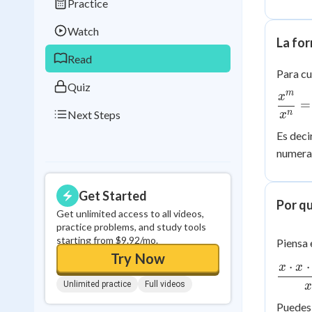
Practice
Best Streak
Study
Watch
0
in a row
La for
Read
Para cu
Quiz
m
x
\dfra
=
{x^n}
Next Steps
n
x
x^{m
Es deci
numera
Get Started
Por qu
Get unlimited access to all videos,
practice problems, and study tools
starting from $9.92/mo.
Piensa
Try Now
⋅
⋅
x
x
\dfra
Unlimited practice
Full videos
x
\cdot
\cdot
Puedes 