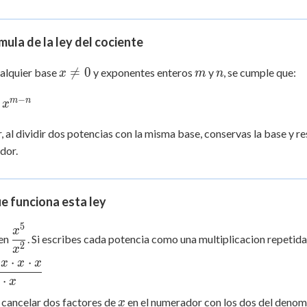
 Points
+
0
mula de la ley del cociente
x
m
n

=
0
alquier base
y exponentes enteros
y
, se cumple que:
x
m
n
\ne
c{x^m}
−
0
m
n
x
 =
-n}
r, al dividir dos potencias con la misma base, conservas la base y 
dor.
e funciona esta ley
5
\dfrac{x^5}
x
 en
. Si escribes cada potencia como una multiplicacion repetida
{x^2}
2
x
⋅
⋅
x
x
x
c{x
⋅
x
 x
 x
x
cancelar dos factores de
en el numerador con los dos del denom
x