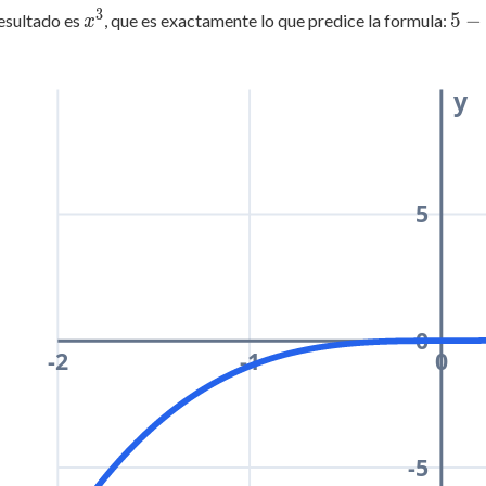
 x
3
x^3
5
5
−
resultado es
, que es exactamente lo que predice la formula:
x
 x}
-
dot
2
=
y
3
5
0
-2
-1
0
-5