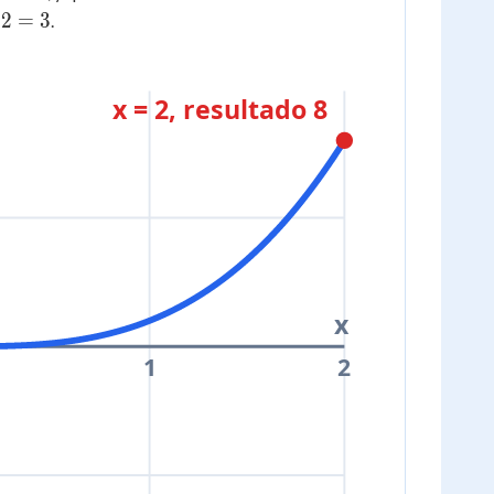
2
=
3
.
x = 2, resultado 8
x
1
2