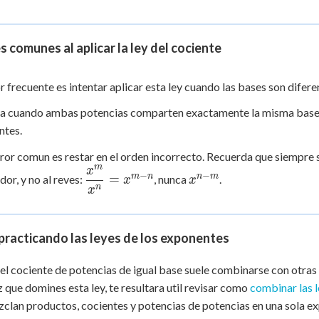
s comunes al aplicar la ley del cociente
r frecuente es intentar aplicar esta ley cuando las bases son difer
a cuando ambas potencias comparten exactamente la misma base; si
ntes.
ror comun es restar en el orden incorrecto. Recuerda que siempre 
m
x
\dfrac{x^m}
x^{n-
−
−
m
n
n
m
=
or, y no al reves:
, nunca
.
x
x
{x^n} =
m}
n
x
x^{m-n}
practicando las leyes de los exponentes
del cociente de potencias de igual base suele combinarse con otras
 que domines esta ley, te resultara util revisar como
combinar las 
clan productos, cocientes y potencias de potencias en una sola ex