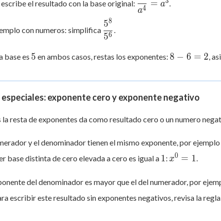
4
3
=
 escribe el resultado con la base original:
.
a
{a^4} =
4
a
=
a^3
8
5
\dfrac{5^8}
3
emplo con numeros: simplifica
.
{5^6}
6
5
5
8
5
8
−
6
=
2
a base es
en ambos casos, restas los exponentes:
, a
-
6
=
2
 especiales: exponente cero y exponente negativo
 la resta de exponentes da como resultado cero o un numero negati
umerador y el denominador tienen el mismo exponente, por ejempl
0
1
x^0
1
=
1
er base distinta de cero elevada a cero es igual a
:
.
x
= 1
xponente del denominador es mayor que el del numerador, por ejem
ara escribir este resultado sin exponentes negativos, revisa la regla