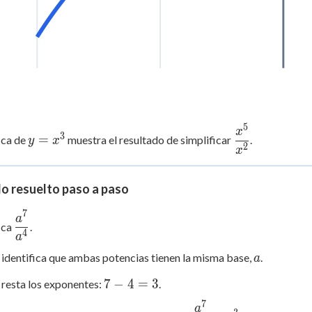
5
y =
\dfrac{x^5}
x
3
=
ica de
muestra el resultado de simplificar
.
y
x
x^3
{x^2}
2
x
o resuelto paso a paso
7
\dfrac{a^7}
a
ica
.
{a^4}
4
a
a
 identifica que ambas potencias tienen la misma base,
.
a
7
7
−
4
=
3
 resta los exponentes:
.
-
7
\dfrac{a^7}
a