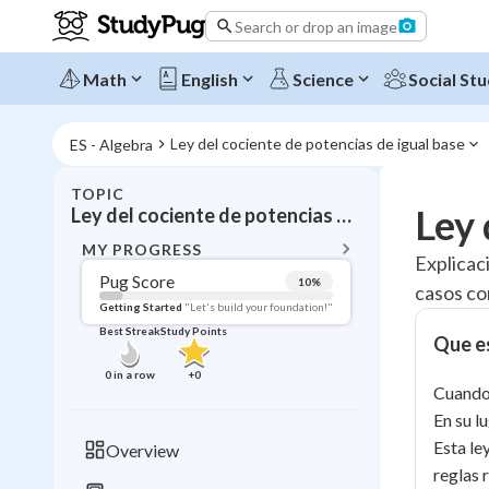
Search or drop an image
Math
English
Science
Social Stu
Ley del cociente de potencias de igual base
ES - Algebra
TOPIC
BACK T
Ley 
Ley del cociente de potencias de igual base
Topic 
MY PROGRESS
Explicac
Pug Score
10
%
casos co
Pug Score
Getting Started
"Let's build your foundation!"
Best Streak
Study Points
Que es
Getting Started
Videos W
0
in a row
+
0
Cuando 
Best Prac
En su l
Read
Esta le
Overview
Best Qui
reglas 