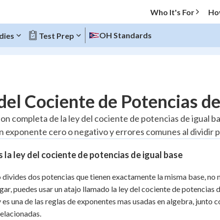
Who It's For
Ho
OH Standards
dies
Test Prep
O MENU
del Cociente de Potencias de
Progress
ion completa de la ley del cociente de potencias de igual b
n exponente cero o negativo y errores comunes al dividir 
10
%
 la ley del cociente de potencias de igual base
"Let's build your foundation!"
atched
0/3
divides dos potencias que tienen exactamente la misma base, no ne
tice
No score
ugar, puedes usar un atajo llamado la ley del cociente de potencias
Reviewed
y es una de las reglas de exponentes mas usadas en algebra, junto c
z
No attempts
relacionadas.