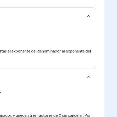
restas el exponente del denominador al exponente del
:
x
inador, y quedan tres factores de
sin cancelar. Por
x