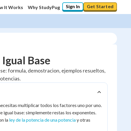
Sign In
Get Started
w It Works
Why StudyPug
 Igual Base
ase: formula, demostracion, ejemplos resueltos,
potencias.
cesitas multiplicar todos los factores uno por uno.
 de igual base: simplemente restas los exponentes.
on la
ley de la potencia de una potencia
y otras