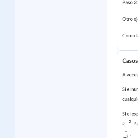
Paso 3:
Otro ej
Como l
Casos
A veces
Si el n
cualqui
Si el e
−
3
. P
x
1
.
3