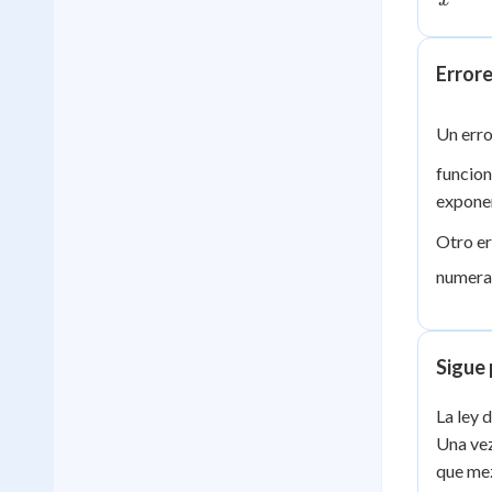
x
Errore
Un erro
funcion
expone
Otro er
numerad
Sigue 
La ley 
Una vez
que mez