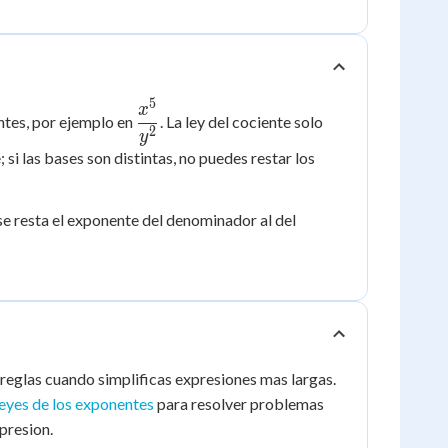
5
\dfrac{x^5}
x
entes, por ejemplo en
. La ley del cociente solo
{y^2}
2
y
 las bases son distintas, no puedes restar los
se resta el exponente del denominador al del
 reglas cuando simplificas expresiones mas largas.
leyes de los exponentes
para resolver problemas
presion.