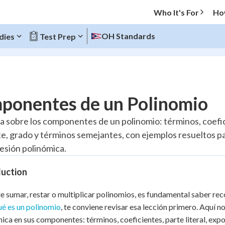
Who It's For
Ho
OH Standards
dies
Test Prep
O MENU
ponentes de un Polinomio
Progress
ra sobre los componentes de un polinomio: términos, coefic
e, grado y términos semejantes, con ejemplos resueltos p
10
%
esión polinómica.
"Let's build your foundation!"
atched
0/3
duction
tice
No score
e sumar, restar o multiplicar polinomios, es fundamental saber reco
Reviewed
ué es un polinomio
, te conviene revisar esa lección primero. Aquí
z
No attempts
ica en sus componentes: términos, coeficientes, parte literal, exp