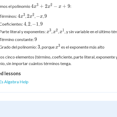
3
2
4x^3
4
+
2
−
+
9
emos el polinomio
:
x
x
x
+
3
2
4x^3
2x^2
-
9
4
2
−
9
Términos:
,
,
,
x
x
x
2x^2
x
4
2
-1
9
- x
4
2
−
1
9
Coeficientes:
,
,
,
+ 9
3
2
1
x^3
x^2
x^1
Parte literal y exponentes:
,
,
, y sin variable en el último t
x
x
x
9
9
Término constante:
3
3
x^3
3
Grado del polinomio:
, porque
es el exponente más alto
x
os cinco elementos (término, coeficiente, parte literal, exponente
io, sin importar cuántos términos tenga.
ed lessons
Es Algebra Help