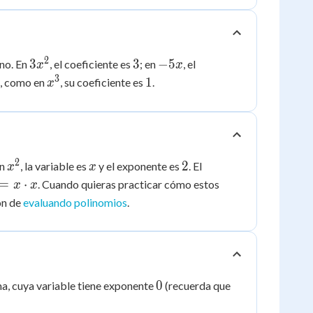
2
3x^2
3
-5x
3
3
−
5
ino. En
, el coeficiente es
; en
, el
x
x
3
x^3
1
1
e, como en
, su coeficiente es
.
x
2
x^2
x
2
2
En
, la variable es
y el exponente es
. El
x
x
2
=
⋅
. Cuando quieras practicar cómo estos
x
x
x
ón de
evaluando polinomios
.
dot
0
x^0
0
rma, cuya variable tiene exponente
(recuerda que
= 1