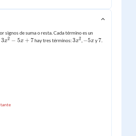
por signos de suma o resta. Cada término es un
2
2
3x^2
3x^2
-5x
7
3
−
5
+
7
3
−
5
7
o
hay tres términos:
,
y
.
x
x
x
x
- 5x
+ 7
stante