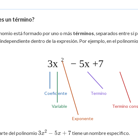
 Points
+
0
es un término?
inomio está formado por uno o más
términos
, separados entre sí 
independiente dentro de la expresión. Por ejemplo, en el polinomi
2
3x
− 5x +7
Coeficiente
Termino
Variable
Termino con
Exponente
2
3x^2
3
−
5
+
7
arte del polinomio
tiene un nombre especifico.
x
x