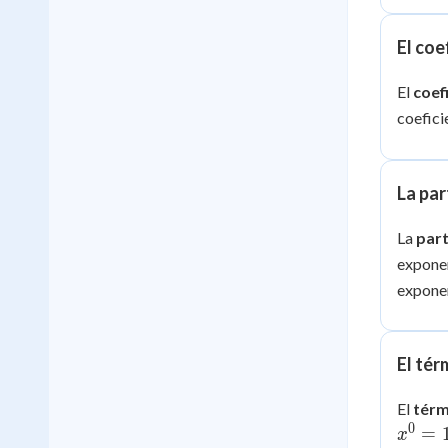
El coe
El
coef
coefici
La par
La
part
exponen
exponen
El tér
El
térm
0
=
x