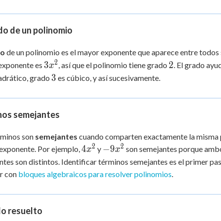
- 5x
+ 7
do de un polinomio
do
de un polinomio es el mayor exponente que aparece entre todos 
2
3x^2
2
3
2
exponente es
, así que el polinomio tiene grado
. El grado ayu
x
3
3
adrático, grado
es cúbico, y así sucesivamente.
nos semejantes
rminos son
semejantes
cuando comparten exactamente la misma part
2
2
4x^2
-9x^2
4
−
9
exponente. Por ejemplo,
y
son semejantes porque amb
x
x
tes son distintos. Identificar términos semejantes es el primer pa
ar con
bloques algebraicos para resolver polinomios
.
lo resuelto