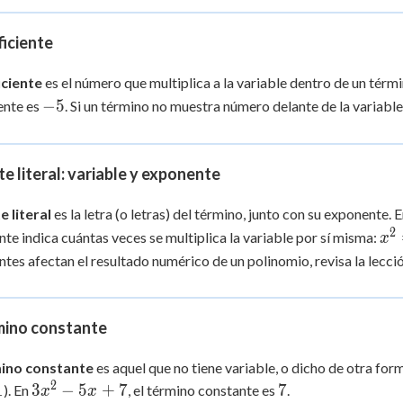
- 5x
+ 7
ficiente
iciente
es el número que multiplica a la variable dentro de un térm
-5
−
5
ente es
. Si un término no muestra número delante de la variabl
te literal: variable y exponente
e literal
es la letra (o letras) del término, junto con su exponente. 
2
x^
te indica cuántas veces se multiplica la variable por sí misma:
x
= 
tes afectan el resultado numérico de un polinomio, revisa la lecci
\c
x
mino constante
ino constante
es aquel que no tiene variable, o dicho de otra fo
2
3x^2
7
1
3
−
5
+
7
7
). En
, el término constante es
.
x
x