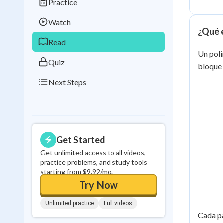
Practice
Best Streak
Study
Watch
0
in a row
¿Qué 
Read
Un pol
Quiz
bloque 
Next Steps
Get Started
Get unlimited access to all videos,
practice problems, and study tools
starting from $9.92/mo.
Try Now
Unlimited practice
Full videos
Cada p