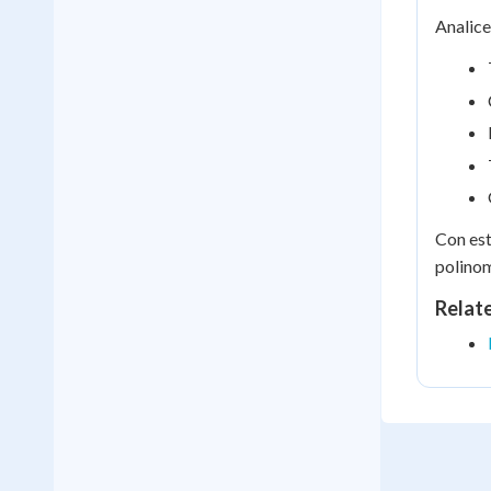
Analic
Con est
polinom
Relat