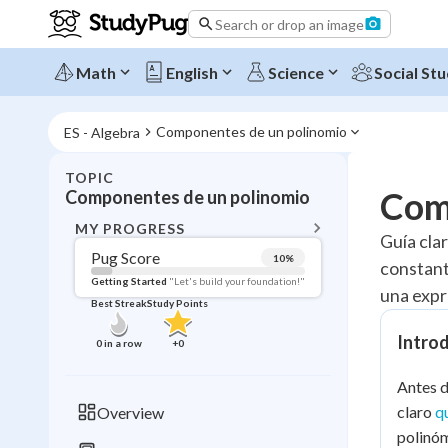
Search or drop an image
Math
English
Science
Social Stu
Componentes de un polinomio
ES - Algebra
TOPIC
BACK T
Com
Componentes de un polinomio
Topic 
MY PROGRESS
Guía cla
Pug Score
10
%
constant
Pug Score
Getting Started
"Let's build your foundation!"
una expr
Best Streak
Study Points
Getting Started
Videos W
Intro
0
in a row
+
0
Best Prac
Antes d
Read
claro
q
Overview
Best Qui
polinóm