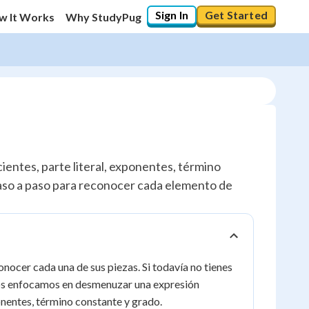
Sign In
Get Started
w It Works
Why StudyPug
ientes, parte literal, exponentes, término
aso a paso para reconocer cada elemento de
nocer cada una de sus piezas. Si todavía no tienes
 nos enfocamos en desmenuzar una expresión
onentes, término constante y grado.