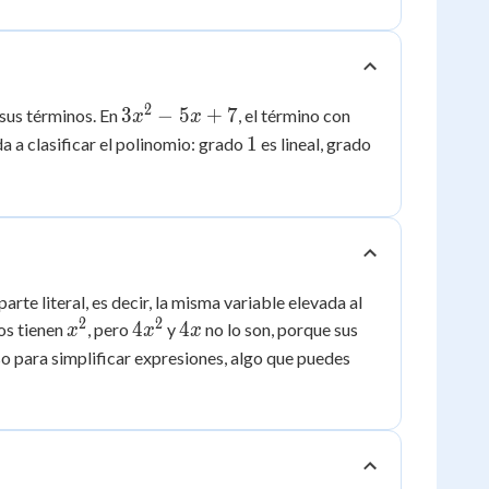
2
3x^2
3
−
5
+
7
sus términos. En
, el término con
x
x
- 5x
1
2
1
da a clasificar el polinomio: grado
es lineal, grado
+ 7
e literal, es decir, la misma variable elevada al
2
2
x^2
4x^2
4x
4
4
os tienen
, pero
y
no lo son, porque sus
x
x
x
so para simplificar expresiones, algo que puedes