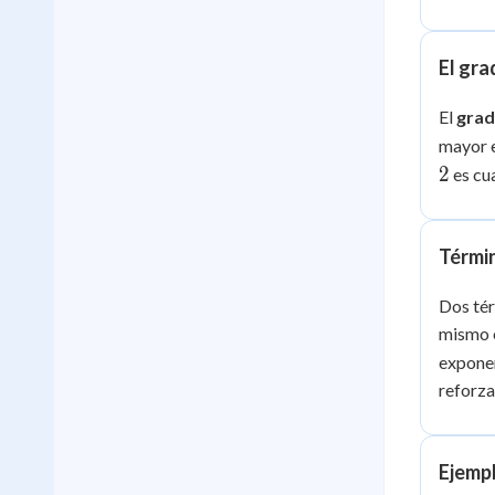
El gra
El
gra
mayor 
2
es cu
Térmi
Dos té
mismo 
exponen
reforz
Ejemp