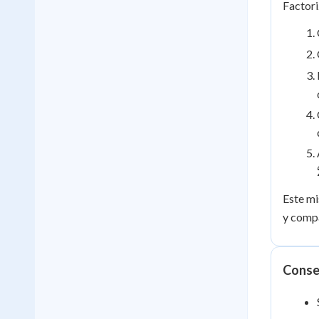
Factor
Este m
y compa
Consej