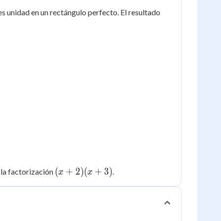
es unidad en un rectángulo perfecto. El resultado
(x+2)
(
+
2
)
(
+
3
)
 la factorización
.
x
x
(x+3)