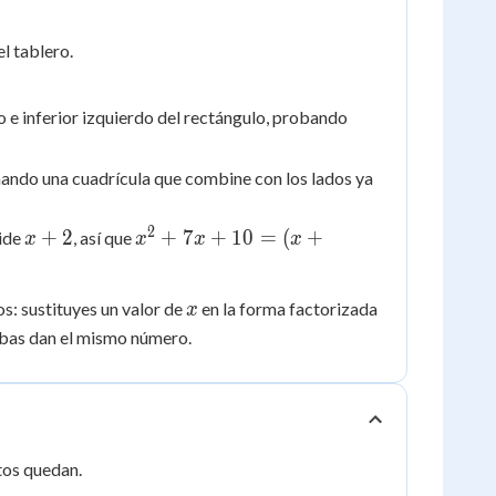
l tablero.
 e inferior izquierdo del rectángulo, probando
rmando una cuadrícula que combine con los lados ya
2
x+2
x^2+7x+10=
+
2
+
7
+
10
=
(
+
mide
, así que
x
x
x
x
(x+2)(x+5)
x
s: sustituyes un valor de
en la forma factorizada
x
mbas dan el mismo número.
tos quedan.