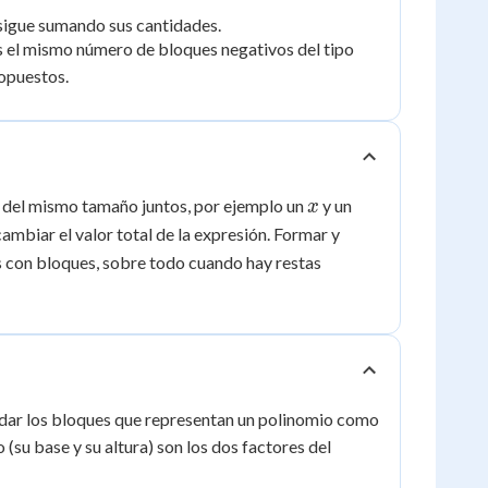
 sigue sumando sus cantidades.
as el mismo número de bloques negativos del tipo
 opuestos.
x
-
o del mismo tamaño juntos, por ejemplo un
y un
x
x
ambiar el valor total de la expresión. Formar y
os con bloques, sobre todo cuando hay restas
x^2+5x+6
odar los bloques que representan un polinomio como
su base y su altura) son los dos factores del