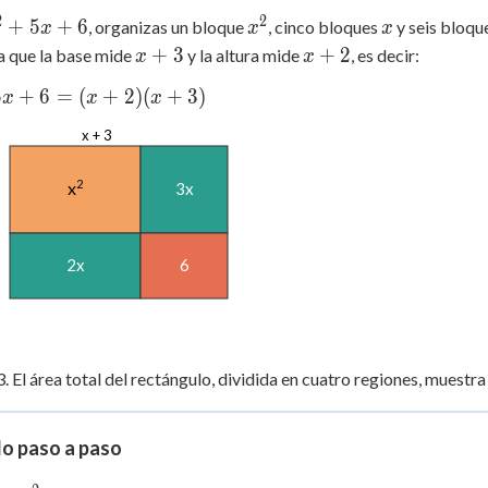
2
2
^2+5x+6
x^2
x
+
5
+
6
, organizas un bloque
, cinco bloques
y seis bloqu
x
x
x
x+3
x+2
+
3
+
2
a que la base mide
y la altura mide
, es decir:
x
x
5x+6=
5
+
6
=
(
+
2
)
(
+
3
)
x
x
x
(x+3)
x + 3
2
x
3x
2x
6
3. El área total del rectángulo, dividida en cuatro regiones, muestra
lo paso a paso