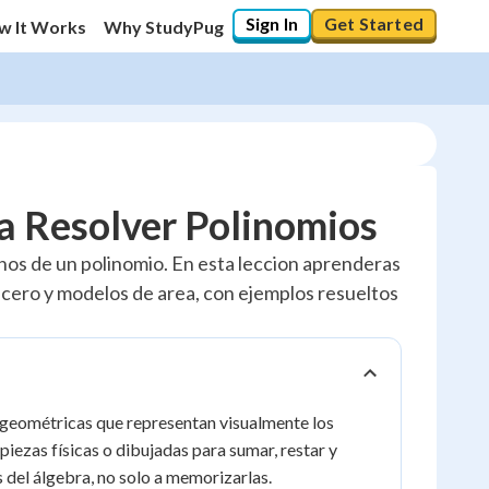
Sign In
Get Started
w It Works
Why StudyPug
a Resolver Polinomios
nos de un polinomio. En esta leccion aprenderas
s cero y modelos de area, con ejemplos resueltos
 geométricas que representan visualmente los
piezas físicas o dibujadas para sumar, restar y
 del álgebra, no solo a memorizarlas.