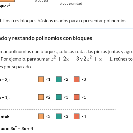
bloque x
bloque unidad
2
oque x
1. Los tres bloques básicos usados para representar polinomios.
do y restando polinomios con bloques
mar polinomios con bloques, colocas todas las piezas juntas y ag
2
2
x^2+2x+3
2x^2+x+1
+
2
+
3
2
+
+
1
 Por ejemplo, para sumar
y
, reúnes t
x
x
x
x
s por separado.
×1
×2
×3
 + 3):
×2
×1
×1
 + 1):
×3
×3
×4
otal:
2
tado: 3x
+ 3x + 4