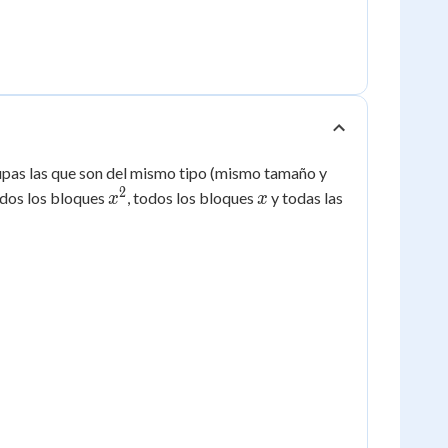
rupas las que son del mismo tipo (mismo tamaño y
2
x^2
x
odos los bloques
, todos los bloques
y todas las
x
x