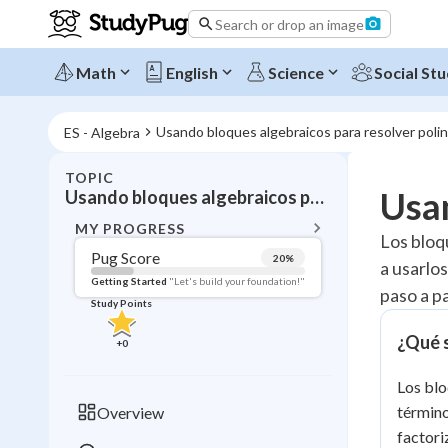
Search or drop an image
Math
English
Science
Social Stu
Usando bloques algebraicos para resolver poli
ES - Algebra
TOPIC
BACK T
Usan
Usando bloques algebraicos para resolver polinomios
Topic 
MY PROGRESS
Los bloq
Pug Score
20
%
a usarlo
Pug Score
Getting Started
"Let's build your foundation!"
paso a p
Study Points
Getting Started
Videos W
¿Qué s
+
0
Read
Los blo
Study Points
términ
Overview
+
0
factori