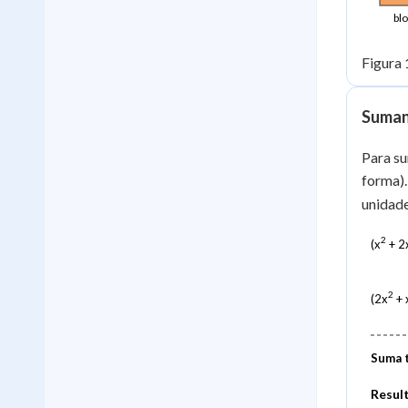
bl
Figura 
Suman
Para su
forma).
unidade
2
(x
+ 2x
2
(2x
+ x
Suma t
Resul