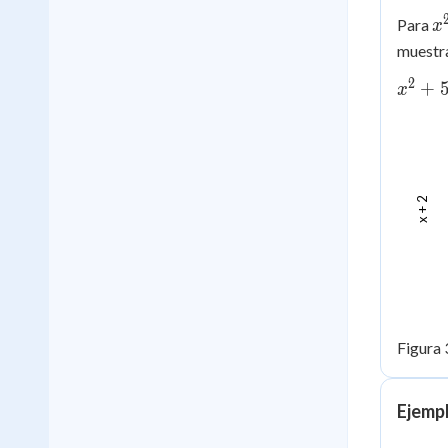
x
Para
x
muestr
2
x^2+
+
x
(x+2)
x + 2
Figura 
Ejemp