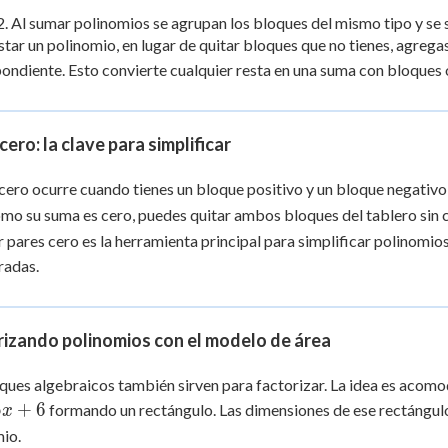
2. Al sumar polinomios se agrupan los bloques del mismo tipo y se
star un polinomio, en lugar de quitar bloques que no tienes, agreg
ondiente. Esto convierte cualquier resta en una suma con bloques
cero: la clave para simplificar
cero ocurre cuando tienes un bloque positivo y un bloque negativ
omo su suma es cero, puedes quitar ambos bloques del tablero sin c
r pares cero es la herramienta principal para simplificar polinomi
radas.
izando polinomios con el modelo de área
ques algebraicos también sirven para factorizar. La idea es acom
5
+
6
formando un rectángulo. Las dimensiones de ese rectángulo (
x
io.