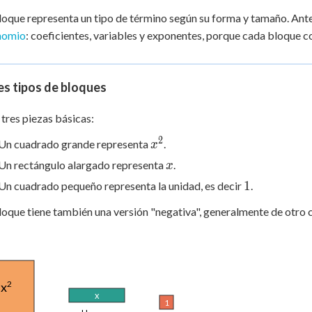
oque representa un tipo de término según su forma y tamaño. Ante
inomio
: coeficientes, variables y exponentes, porque cada bloque
es tipos de bloques
 tres piezas básicas:
2
x^2
Un cuadrado grande representa
.
x
x
Un rectángulo alargado representa
.
x
1
1
Un cuadrado pequeño representa la unidad, es decir
.
oque tiene también una versión "negativa", generalmente de otro c
2
x
x
1