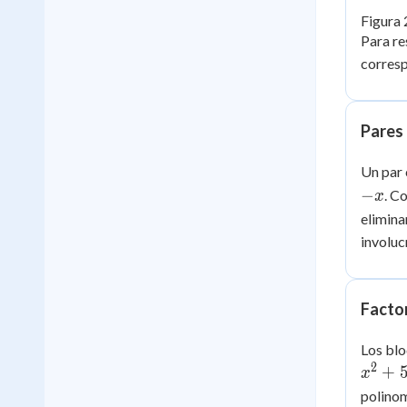
Figura 
Para re
corresp
Pares 
Un par 
−
. C
x
elimina
involuc
Factor
Los blo
2
+
x
polinom