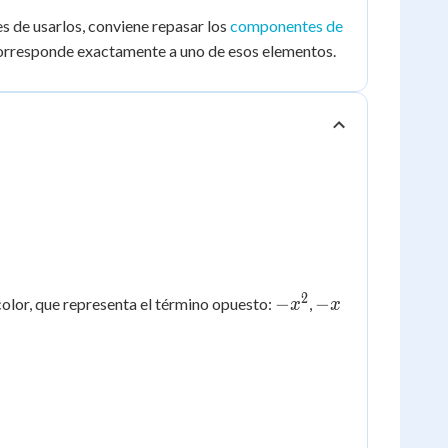
s de usarlos, conviene repasar los
componentes de
 corresponde exactamente a uno de esos elementos.
2
-
-
−
−
olor, que representa el término opuesto:
,
x
x
x^2
x