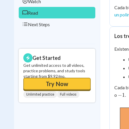
Watch
Cada bl
Read
un pol
Next Steps
Los tr
Existen
Get Started
Get unlimited access to all videos,
practice problems, and study tools
starting from $9.92/mo.
Try Now
Cada bl
-1
−
1
o
.
Unlimited practice
Full videos