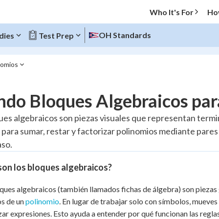
Who It's For
Ho
OH Standards
dies
Test Prep
nomios
O MENU
do Bloques Algebraicos par
Progress
ues algebraicos son piezas visuales que representan termi
s para sumar, restar y factorizar polinomios mediante pare
20
%
aso.
"Let's build your foundation!"
atched
0/2
on los bloques algebraicos?
Reviewed
ques algebraicos (también llamados fichas de álgebra) son piezas
os de un
polinomio
. En lugar de trabajar solo con símbolos, mueves 
zar expresiones. Esto ayuda a entender por qué funcionan las reglas