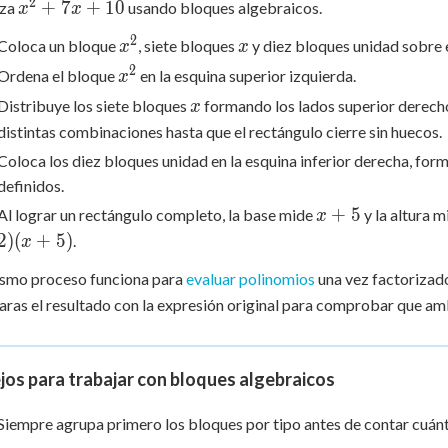
2
x^2+7x+10
+
7
+
10
iza
usando bloques algebraicos.
x
x
2
x^2
x
Coloca un bloque
, siete bloques
y diez bloques unidad sobre e
x
x
2
x^2
Ordena el bloque
en la esquina superior izquierda.
x
x
Distribuye los siete bloques
formando los lados superior derecho
x
distintas combinaciones hasta que el rectángulo cierre sin huecos.
Coloca los diez bloques unidad en la esquina inferior derecha, fo
definidos.
x+5
+
5
Al lograr un rectángulo completo, la base mide
y la altura 
x
2
)
(
+
5
)
.
x
ismo proceso funciona para
evaluar polinomios
una vez factorizado
ras el resultado con la expresión original para comprobar que a
os para trabajar con bloques algebraicos
Siempre agrupa primero los bloques por tipo antes de contar cuán