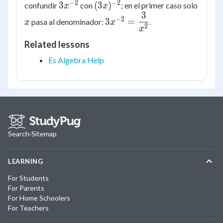
−
2
−
2
3x^{-2}
(3x)^{-2}
3
(
3
)
confundir
con
; en el primer caso solo
x
x
3
x
3x^{-2}
−
2
3
=
pasa al denominador:
.
x
x
2
=
x
\dfrac{3}
Related lessons
{x^2}
Es Algebra Help
Search
·
Sitemap
LEARNING
For Students
For Parents
For Home Schoolers
For Teachers