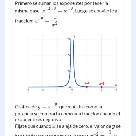
\cdot
Primero se suman los exponentes por tener la
{25}
x^{2}
−
4
+
2
−
2
x^{-4+2}
=
misma base:
. Luego se convierte a
x
x
1
= x^{-2}
x^{-2} =
−
2
=
fraccion:
.
x
2
\dfrac{1}
x
{x^2}
y
150
100
50
x=1
x=2
x
0
-3
-2
-1
0
1
2
3
−
2
y =
=
Grafica de
, que muestra como la
y
x
x^{-2}
potencia se comporta como una fraccion cuando el
exponente es negativo.
x
y
Fijate que cuando
se aleja de cero, el valor de
se
x
y
1
x^{-2} =
−
2
hace cada vez mas pequeno, porque
y