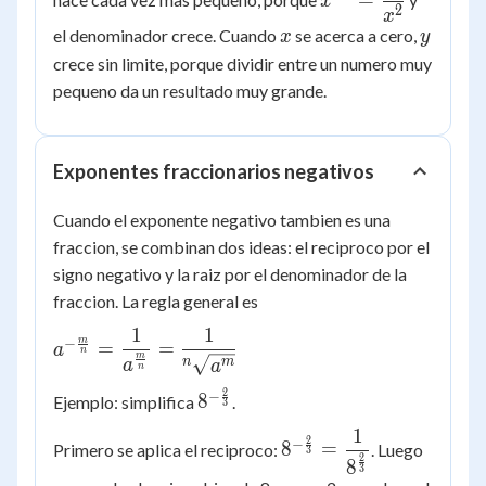
=
x
2
\dfrac{1}
x
x
y
el denominador crece. Cuando
se acerca a cero,
x
y
{x^2}
crece sin limite, porque dividir entre un numero muy
pequeno da un resultado muy grande.
Exponentes fraccionarios negativos
Cuando el exponente negativo tambien es una
fraccion, se combinan dos ideas: el reciproco por el
signo negativo y la raiz por el denominador de la
fraccion. La regla general es
1
1
a^{-\frac{m}{n}}
m
−
=
=
a
n
m
= \dfrac{1}
n
m
a
a
n
{a^{\frac{m}
2
−
8^{-
8
Ejemplo: simplifica
.
3
{n}}} = \dfrac{1}
\frac{2}
1
{{^n}\sqrt{a^m}}
8^{-\frac{2}
2
−
{3}}
8
=
Primero se aplica el reciproco:
. Luego
3
2
{3}} =
8
3