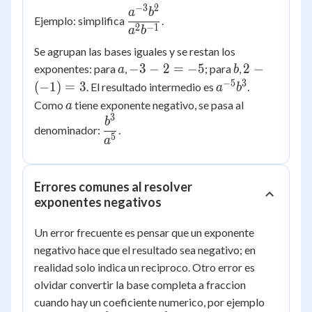
−
3
2
\dfrac{a^{-3}
a
b
Ejemplo: simplifica
.
b^{2}}
2
−
1
a
b
{a^{2}
Se agrupan las bases iguales y se restan los
b^{-1}}
a
-3
b
2 -
−
3
−
2
=
−
5
2
−
exponentes: para
,
; para
,
a
b
-
(-1)
−
5
3
a^{-5}
(
−
1
)
=
3
. El resultado intermedio es
.
a
b
2
= 3
b^{3}
a
Como
tiene exponente negativo, se pasa al
a
=
3
\dfrac{b^3}
b
denominador:
.
-5
{a^5}
5
a
Errores comunes al resolver
exponentes negativos
Un error frecuente es pensar que un exponente
negativo hace que el resultado sea negativo; en
realidad solo indica un reciproco. Otro error es
olvidar convertir la base completa a fraccion
cuando hay un coeficiente numerico, por ejemplo