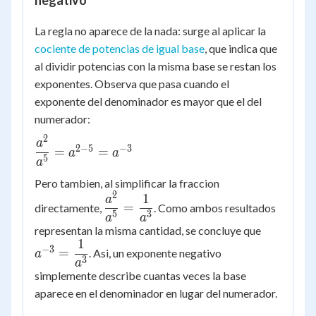
La regla no aparece de la nada: surge al aplicar la
cociente de potencias de igual base
, que indica que
al dividir potencias con la misma base se restan los
exponentes. Observa que pasa cuando el
exponente del denominador es mayor que el del
numerador:
2
\dfrac{a^2}
a
2
−
5
−
3
=
=
a
a
{a^5} =
5
a
a^{2-5} =
Pero tambien, al simplificar la fraccion
a^{-3}
2
1
\dfrac{a^2}
a
=
directamente,
. Como ambos resultados
{a^5} =
5
3
a
a
a^{-3} =
representan la misma cantidad, se concluye que
\dfrac{1}
1
\dfrac{1
{a^3}
−
3
=
. Asi, un exponente negativo
a
{a^3}
3
a
simplemente describe cuantas veces la base
aparece en el denominador en lugar del numerador.