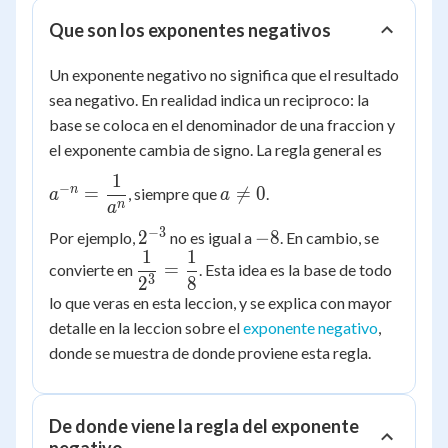
Que son los exponentes negativos
Un exponente negativo no significa que el resultado
sea negativo. En realidad indica un reciproco: la
base se coloca en el denominador de una fraccion y
el exponente cambia de signo. La regla general es
1
a^{-n} =
a
−
n
=

=
0
, siempre que
.
a
a
\dfrac{1}
\ne
n
a
{a^n}
0
−
3
2^{-3}
-8
2
−
8
Por ejemplo,
no es igual a
. En cambio, se
1
1
\dfrac{1}
=
convierte en
. Esta idea es la base de todo
3
2
8
{2^3} =
lo que veras en esta leccion, y se explica con mayor
\dfrac{1}
detalle en la leccion sobre el
exponente negativo
,
{8}
donde se muestra de donde proviene esta regla.
De donde viene la regla del exponente
negativo