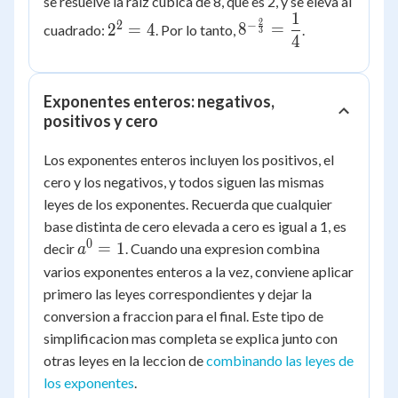
se resuelve la raiz cubica de 8, que es 2, y se eleva al
\dfrac{1}
1
2^2
8^{-
{8^{\frac{2}
2
2
−
2
=
4
8
=
cuadrado:
. Por lo tanto,
.
3
4
= 4
\frac{2}
{3}}}
{3}} =
\dfrac{1}
Exponentes enteros: negativos,
{4}
positivos y cero
Los exponentes enteros incluyen los positivos, el
cero y los negativos, y todos siguen las mismas
leyes de los exponentes. Recuerda que cualquier
base distinta de cero elevada a cero es igual a 1, es
0
a^0
=
1
decir
. Cuando una expresion combina
a
= 1
varios exponentes enteros a la vez, conviene aplicar
primero las leyes correspondientes y dejar la
conversion a fraccion para el final. Este tipo de
simplificacion mas completa se explica junto con
otras leyes en la leccion de
combinando las leyes de
los exponentes
.