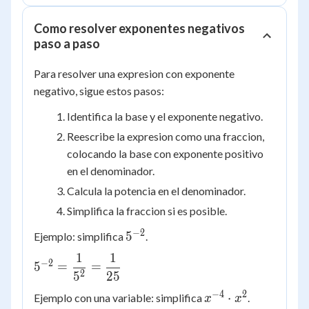
Como resolver exponentes negativos
paso a paso
Para resolver una expresion con exponente
negativo, sigue estos pasos:
Identifica la base y el exponente negativo.
Reescribe la expresion como una fraccion,
colocando la base con exponente positivo
en el denominador.
Calcula la potencia en el denominador.
Simplifica la fraccion si es posible.
−
2
5^{-2}
5
Ejemplo: simplifica
.
1
1
5^{-2} =
−
2
5
=
=
2
5
25
\dfrac{1}
{5^2} =
−
4
2
x^{-4}
⋅
Ejemplo con una variable: simplifica
.
x
x
\dfrac{1}