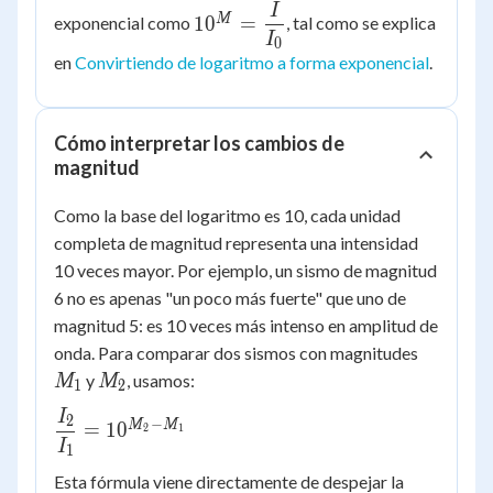
I
10^{M}
M
1
0
=
exponencial como
, tal como se explica
=
I
0
en
Convirtiendo de logaritmo a forma exponencial
.
\dfrac{I}
{I_0}
Cómo interpretar los cambios de
magnitud
Como la base del logaritmo es 10, cada unidad
completa de magnitud representa una intensidad
10 veces mayor. Por ejemplo, un sismo de magnitud
6 no es apenas "un poco más fuerte" que uno de
magnitud 5: es 10 veces más intenso en amplitud de
M_1
onda. Para comparar dos sismos con magnitudes
M_2
y
, usamos:
M
M
1
2
I
\dfrac{I_2}
2
−
M
M
=
1
0
2
1
{I_1} =
I
1
10^{M_2 -
Esta fórmula viene directamente de despejar la