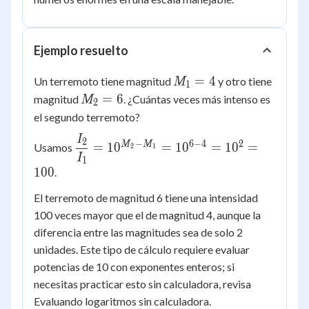
Ejemplo resuelto
M_1
=
4
Un terremoto tiene magnitud
y otro tiene
M
1
= 4
M_2
=
6
magnitud
. ¿Cuántas veces más intenso es
M
2
= 6
el segundo terremoto?
I
\dfrac{I_2}
2
−
6
−
4
2
M
M
=
1
0
=
1
0
=
1
0
=
Usamos
2
1
{I_1} =
I
1
100
.
10^{M_2 -
M_1} =
El terremoto de magnitud 6 tiene una intensidad
10^{6-4} =
100 veces mayor que el de magnitud 4, aunque la
10^{2} =
diferencia entre las magnitudes sea de solo 2
100
unidades. Este tipo de cálculo requiere evaluar
potencias de 10 con exponentes enteros; si
necesitas practicar esto sin calculadora, revisa
Evaluando logaritmos sin calculadora.