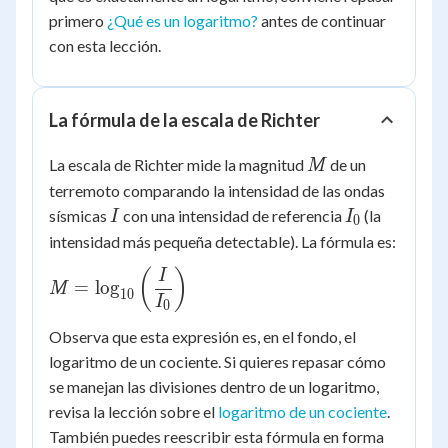
primero
¿Qué es un logaritmo?
antes de continuar
con esta lección.
La fórmula de la escala de Richter
M
La escala de Richter mide la magnitud
de un
M
terremoto comparando la intensidad de las ondas
I
I_0
sísmicas
con una intensidad de referencia
(la
I
I
0
intensidad más pequeña detectable). La fórmula es:
M =
(
)
I
=
lo
g
M
10
\log_{10}\left(\dfrac{I}
I
0
{I_0}\right)
Observa que esta expresión es, en el fondo, el
logaritmo de un cociente. Si quieres repasar cómo
se manejan las divisiones dentro de un logaritmo,
revisa la lección sobre el
logaritmo de un cociente
.
También puedes reescribir esta fórmula en forma