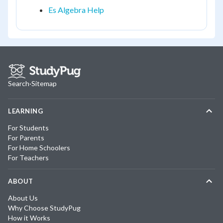
Es Algebra Help
Search
·
Sitemap
LEARNING
For Students
For Parents
For Home Schoolers
For Teachers
ABOUT
About Us
Why Choose StudyPug
How it Works