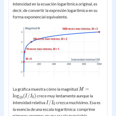
M_1}
intensidad en la ecuación logarítmica original, es
decir, de convertir la expresión logarítmica en su
forma exponencial equivalente.
Magnitud M
1000 veces mas intenso, M = 3
3
100 veces mas intenso, M = 2
2
10 veces mas intenso, M = 1
1
M = 0
Intensidad relativa I/I0
0
200
400
600
800
1000
-1
M =
=
La gráfica muestra cómo la magnitud
M
\log_{10}
lo
g
(
/
)
crece muy lentamente aunque la
I
I
0
10
(I/I_0)
I/I_0
/
intensidad relativa
crezca muchísimo. Esa es
I
I
0
la esencia de una escala logarítmica: comprime
números enormes en una escala manejable.