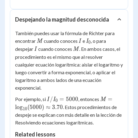
Despejando la magnitud desconocida
También puedes usar la fórmula de Richter para
M
I
I_0
encontrar
cuando conoces
e
, o para
M
I
I
0
I
M
despejar
cuando conoces
. En ambos casos, el
I
M
procedimiento es el mismo que al resolver
cualquier ecuación logarítmica: aislar el logaritmo y
luego convertir a forma exponencial, o aplicar el
logaritmo a ambos lados de una ecuación
exponencial.
I/I_0
M =
/
=
5000
=
Por ejemplo, si
, entonces
I
I
M
0
=
\log_{10}
lo
g
(
5000
)
≈
3.70
. Estos procedimientos de
10
5000
(5000)
despeje se explican con más detalle en la lección de
\approx
Resolviendo ecuaciones logarítmicas.
3.70
Related lessons