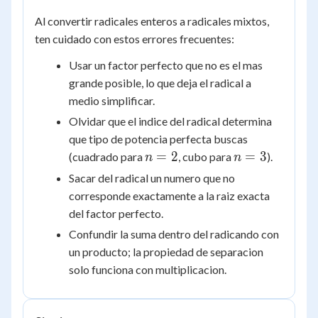
3{^3}\sqrt{2}
Al convertir radicales enteros a radicales mixtos,
ten cuidado con estos errores frecuentes:
Usar un factor perfecto que no es el mas
grande posible, lo que deja el radical a
medio simplificar.
Olvidar que el indice del radical determina
que tipo de potencia perfecta buscas
n=2
n=3
=
2
=
3
(cuadrado para
, cubo para
).
n
n
Sacar del radical un numero que no
corresponde exactamente a la raiz exacta
del factor perfecto.
Confundir la suma dentro del radicando con
un producto; la propiedad de separacion
solo funciona con multiplicacion.