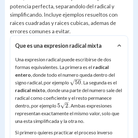
potencia perfecta, separandolo del radical y
simplificando. Incluye ejemplos resueltos con
raices cuadradas y raices cubicas, ademas de
errores comunes a evitar.
Que es una expresion radical mixta
Una expresion radical puede escribirse de dos
formas equivalentes. La primera es el
radical
entero
, donde todo el numero queda dentro del
\sqrt{50}
50
signo radical, por ejemplo
. La segunda es el
radical mixto
, donde una parte del numero sale del
radical como coeficiente y el resto permanece
5\sqrt{2}
5
2
dentro, por ejemplo
. Ambas expresiones
representan exactamente el mismo valor, solo que
una esta simplificada y la otra no.
Si primero quieres practicar el proceso inverso