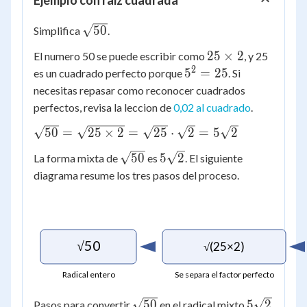
Ejemplo con raiz cuadrada
\sqrt{50}
50
Simplifica
.
25
25
×
2
El numero 50 se puede escribir como
, y 25
\times
2
5^2
5
=
25
es un cuadrado perfecto porque
. Si
2
=
necesitas repasar como reconocer cuadrados
25
perfectos, revisa la leccion de
0,02 al cuadrado
.
\sqrt{50}
50
=
25
×
2
=
25
⋅
2
=
5
2
=
\sqrt{50}
5\sqrt{2}
50
5
2
La forma mixta de
es
. El siguiente
\sqrt{25
diagrama resume los tres pasos del proceso.
\times 2}
=
\sqrt{25}
\cdot
\sqrt{2}
√50
√(25×2)
=
5\sqrt{2}
Radical entero
Se separa el factor perfecto
\sqrt{50}
5\sqrt{2}
50
5
2
Pasos para convertir
en el radical mixto