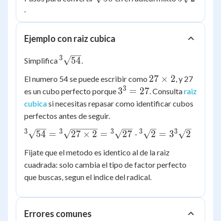
.
Ejemplo con raiz cubica
3
{^3}\sqrt{54}
54
Simplifica
.
27
27
×
2
El numero 54 se puede escribir como
, y 27
\times
3
3^3
3
=
27
es un cubo perfecto porque
. Consulta
raiz
2
=
cubica
si necesitas repasar como identificar cubos
27
perfectos antes de seguir.
3
3
3
3
3
{^3}\sqrt{54}
54
=
27
×
2
=
27
⋅
2
=
3
2
=
Fijate que el metodo es identico al de la raiz
{^3}\sqrt{27
cuadrada: solo cambia el tipo de factor perfecto
\times 2} =
que buscas, segun el indice del radical.
{^3}\sqrt{27}
\cdot
{^3}\sqrt{2}
=
Errores comunes