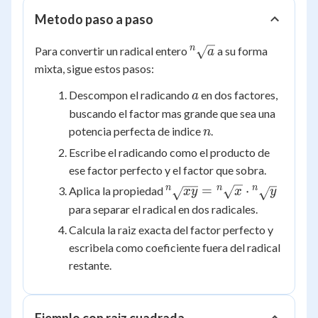
Metodo paso a paso
{^n}\sqrt{a}
n
Para convertir un radical entero
a su forma
a
mixta, sigue estos pasos:
a
Descompon el radicando
en dos factores,
a
buscando el factor mas grande que sea una
n
potencia perfecta de indice
.
n
Escribe el radicando como el producto de
ese factor perfecto y el factor que sobra.
{^n}\sqrt{xy}
n
n
n
=
⋅
Aplica la propiedad
x
y
x
y
=
para separar el radical en dos radicales.
{^n}\sqrt{x}
Calcula la raiz exacta del factor perfecto y
\cdot
escribela como coeficiente fuera del radical
{^n}\sqrt{y}
restante.