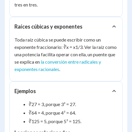
tres en tres.
Raíces cúbicas y exponentes
Toda raíz cúbica se puede escribir como un
exponente fraccionario: ∛x = x
1/3
. Ver la raíz como
una potencia facilita operar con ella, un puente que
se explica en
la conversión entre radicales y
exponentes racionales
.
Ejemplos
∛27 = 3, porque 3³ = 27.
∛64 = 4, porque 4³ = 64.
∛125 = 5, porque 5³ = 125.