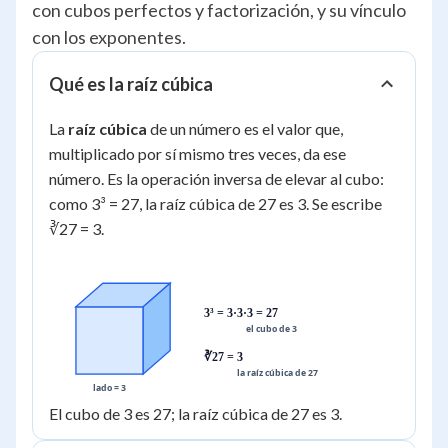
con cubos perfectos y factorización, y su vínculo
con los exponentes.
Qué es la raíz cúbica
La
raíz cúbica
de un número es el valor que,
multiplicado por sí mismo tres veces, da ese
número. Es la operación inversa de elevar al cubo:
como 3³ = 27, la raíz cúbica de 27 es 3. Se escribe
∛27 = 3.
3³ = 3·3·3 = 27
el cubo de 3
∛27 = 3
la raíz cúbica de 27
lado = 3
El cubo de 3 es 27; la raíz cúbica de 27 es 3.