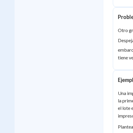
Proble
Otro gr
Despej
embarca
tiene v
Ejempl
Una imp
la prim
el lote
impreso
Plante