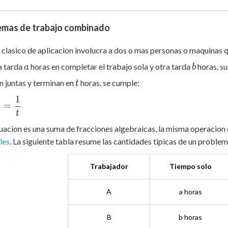
emas de trabajo combinado
 clasico de aplicacion involucra a dos o mas personas o maquinas qu
a
b
a tarda
horas en completar el trabajo sola y otra tarda
horas, su
a
b
t
n juntas y terminan en
horas, se cumple:
t
1
c{1}
=
t
c{1}
uacion es una suma de fracciones algebraicas, la misma operacion 
les
. La siguiente tabla resume las cantidades tipicas de un probl
c{1}
Trabajador
Tiempo solo
A
a horas
B
b horas