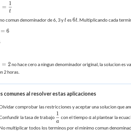
1
c{1}
6
3
=
t
c{1}
t
6t
6
imo comun denominador de 6, 3 y
es
. Multiplicando cada term
t
t
=
6
c{1}
6
t
=
2
no hace cero a ningun denominador original, la solucion es va
t
=
en 2 horas.
2
s comunes al resolver estas aplicaciones
Olvidar comprobar las restricciones y aceptar una solucion que a
1
\dfrac{1}
a
Confundir la tasa de trabajo
con el tiempo
al plantear la ecuac
a
{a}
a
No multiplicar todos los terminos por el minimo comun denominado