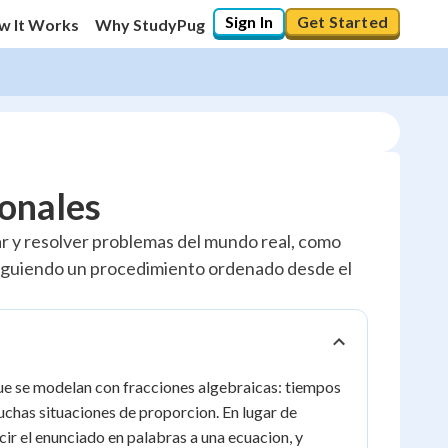
Sign In
Get Started
w It Works
Why StudyPug
ionales
r y resolver problemas del mundo real, como
 siguiendo un procedimiento ordenado desde el
que se modelan con fracciones algebraicas: tiempos
chas situaciones de proporcion. En lugar de
ucir el enunciado en palabras a una ecuacion, y