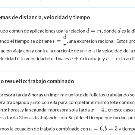
mas de distancia, velocidad y tiempo
d
d
=
upo comun de aplicaciones usa la relacion
, donde
es la d
d
r
t
d
=
d
t =
=
ando el tiempo se obtiene
, una expresion racional. Estos 
t
rt
\dfrac{d}
r
cion viaja con y contra la corriente de un rio: si la velocidad de l
{r}
c
v
v
+
−
elocidad
, la velocidad efectiva es
rio abajo y
rio arri
c
v
c
v
c
+
-
c
c
o resuelto: trabajo combinado
resora tarda 6 horas en imprimir un lote de folletos trabajando 
era trabajando junto con ella para completar el mismo lote combin
x
x
−
4
 en
horas, y la segunda impresora sola tarda
... en este cas
x
x
-
ra tarda 3 horas trabajando sola. Se pide el tiempo que tardan junt
4
a
b
=
6
=
3
amos la ecuacion de trabajo combinado con
,
y tiemp
a
b
=
=