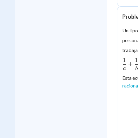
Probl
Un tipo
person
trabaja
1
1
\dfra
+
{a} +
a
b
\dfra
Esta ec
{b} =
raciona
\dfra
{t}