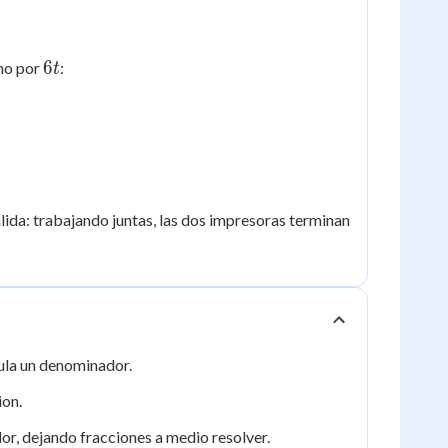
6t
6
ino por
:
t
lida: trabajando juntas, las dos impresoras terminan
nula un denominador.
ion.
r, dejando fracciones a medio resolver.