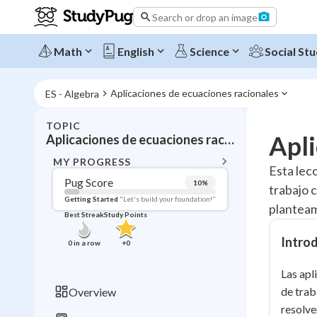
Search or drop an image
Math
English
Science
Social Stu
Aplicaciones de ecuaciones racionales
ES - Algebra
TOPIC
BACK T
Apli
Aplicaciones de ecuaciones racionales
Topic 
MY PROGRESS
Esta lec
Pug Score
10
%
trabajo 
Pug Score
Getting Started
"Let's build your foundation!"
planteam
Best Streak
Study Points
Getting Started
Videos W
Intro
0
in a row
+
0
Best Prac
Las apl
Read
de trab
Overview
Best Qui
resolve