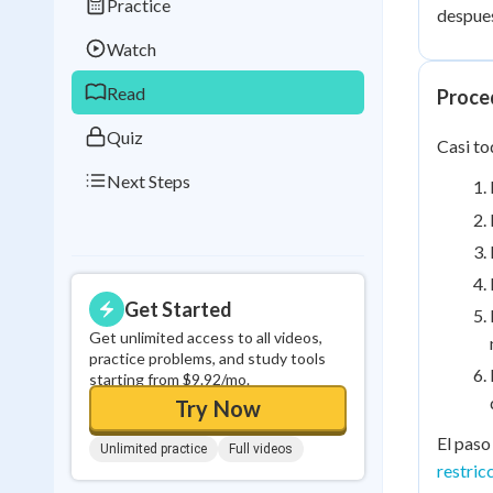
Practice
Best Streak
Study
despues
Watch
0
in a row
Read
Proced
Quiz
Casi to
Next Steps
Get Started
Get unlimited access to all videos,
practice problems, and study tools
starting from $9.92/mo.
Try Now
El paso
Unlimited practice
Full videos
restric