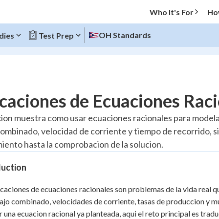
Who It's For
Ho
OH Standards
dies
Test Prep
O MENU
caciones de Ecuaciones Rac
Progress
cion muestra como usar ecuaciones racionales para modela
combinado, velocidad de corriente y tiempo de recorrido,
10
%
iento hasta la comprobacion de la solucion.
"Let's build your foundation!"
atched
0/2
duction
tice
No score
icaciones de ecuaciones racionales son problemas de la vida real 
Reviewed
ajo combinado, velocidades de corriente, tasas de produccion y mu
z
No attempts
r una ecuacion racional ya planteada, aqui el reto principal es trad