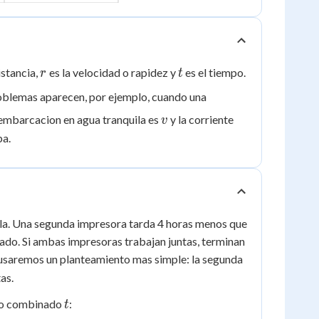
r
t
istancia,
es la velocidad o rapidez y
es el tiempo.
r
t
problemas aparecen, por ejemplo, cuando una
v
a embarcacion en agua tranquila es
y la corriente
v
ba.
sola. Una segunda impresora tarda 4 horas menos que
ado. Si ambas impresoras trabajan juntas, terminan
o usaremos un planteamiento mas simple: la segunda
as.
t
o combinado
:
t