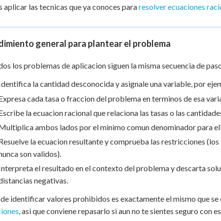
 Points
 aplicar las tecnicas que ya conoces para
resolver ecuaciones raci
+
0
imiento general para plantear el problema
dos los problemas de aplicacion siguen la misma secuencia de pas
Identifica la cantidad desconocida y asignale una variable, por ej
Expresa cada tasa o fraccion del problema en terminos de esa vari
Escribe la ecuacion racional que relaciona las tasas o las cantidade
Multiplica ambos lados por el minimo comun denominador para eli
Resuelve la ecuacion resultante y comprueba las restricciones (los
nunca son validos).
Interpreta el resultado en el contexto del problema y descarta so
distancias negativas.
 de identificar valores prohibidos es exactamente el mismo que se 
ciones
, asi que conviene repasarlo si aun no te sientes seguro con es