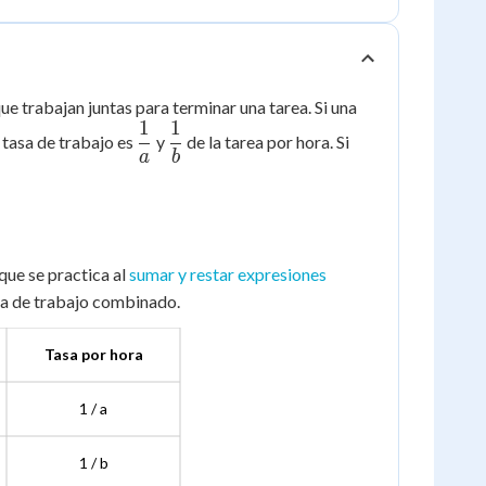
e trabajan juntas para terminar una tarea. Si una
1
1
\dfrac{1}
\dfrac{1}
 tasa de trabajo es
y
de la tarea por hora. Si
{a}
{b}
a
b
que se practica al
sumar y restar expresiones
ema de trabajo combinado.
Tasa por hora
1 / a
1 / b