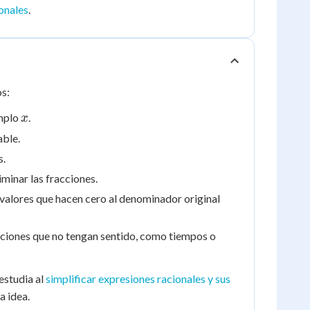
onales
.
os:
x
emplo
.
x
able.
s.
minar las fracciones.
 valores que hacen cero al denominador original
luciones que no tengan sentido, como tiempos o
estudia al
simplificar expresiones racionales y sus
a idea.