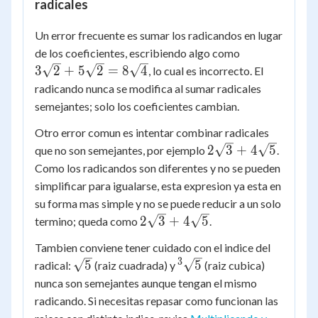
radicales
Un error frecuente es sumar los radicandos en lugar
3\sqrt{2}
de los coeficientes, escribiendo algo como
+
3
2
+
5
2
=
8
4
, lo cual es incorrecto. El
5\sqrt{2}
radicando nunca se modifica al sumar radicales
=
semejantes; solo los coeficientes cambian.
8\sqrt{4}
Otro error comun es intentar combinar radicales
2\sqrt{3}
2
3
+
4
5
que no son semejantes, por ejemplo
.
+
Como los radicandos son diferentes y no se pueden
4\sqrt{5}
simplificar para igualarse, esta expresion ya esta en
su forma mas simple y no se puede reducir a un solo
2\sqrt{3}
2
3
+
4
5
termino; queda como
.
+
Tambien conviene tener cuidado con el indice del
4\sqrt{5}
3
\sqrt{5}
{^3}\sqrt{5}
5
5
radical:
(raiz cuadrada) y
(raiz cubica)
nunca son semejantes aunque tengan el mismo
radicando. Si necesitas repasar como funcionan las