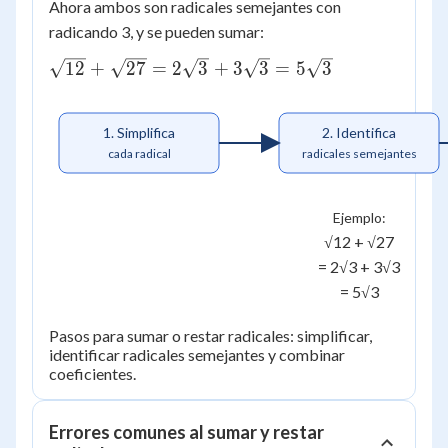
=
Ahora ambos son radicales semejantes con
\times 3}
2\sqrt{3}
radicando 3, y se pueden sumar:
=
3\sqrt{3}
\sqrt{12}
12
+
27
=
2
3
+
3
3
=
5
3
+
\sqrt{27}
1. Simplifica
2. Identifica
=
cada radical
radicales semejantes
2\sqrt{3}
+
3\sqrt{3}
Ejemplo:
=
√12 + √27
5\sqrt{3}
= 2√3 + 3√3
= 5√3
Pasos para sumar o restar radicales: simplificar,
identificar radicales semejantes y combinar
coeficientes.
Errores comunes al sumar y restar