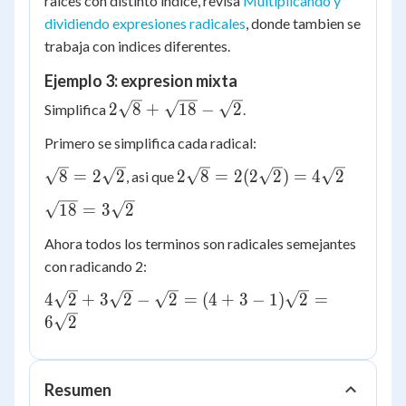
raices con distinto indice, revisa
Multiplicando y
dividiendo expresiones radicales
, donde tambien se
trabaja con indices diferentes.
Ejemplo 3: expresion mixta
2\sqrt{8}
2
8
+
18
−
2
Simplifica
.
+
Primero se simplifica cada radical:
\sqrt{18}
-
\sqrt{8}
2\sqrt{8} =
8
=
2
2
2
8
=
2
(
2
2
)
=
4
2
, asi que
\sqrt{2}
=
2(2\sqrt{2})
\sqrt{18}
18
=
3
2
2\sqrt{2}
= 4\sqrt{2}
=
Ahora todos los terminos son radicales semejantes
3\sqrt{2}
con radicando 2:
4\sqrt{2}
4
2
+
3
2
−
2
=
(
4
+
3
−
1
)
2
=
+
6
2
3\sqrt{2}
- \sqrt{2}
= (4 + 3 -
Resumen
1)\sqrt{2}