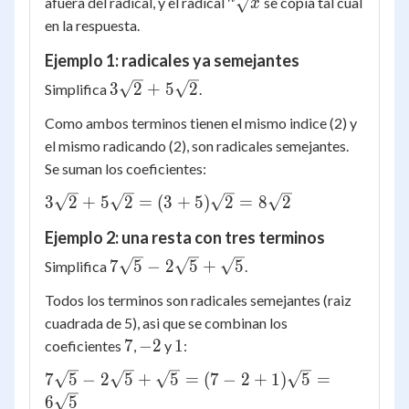
{^n}\sqrt{x}
afuera del radical, y el radical
se copia tal cual
x
= (a \pm b)
en la respuesta.
{^n}\sqrt{x}
Ejemplo 1: radicales ya semejantes
3\sqrt{2}
3
2
+
5
2
Simplifica
.
+
Como ambos terminos tienen el mismo indice (2) y
5\sqrt{2}
el mismo radicando (2), son radicales semejantes.
Se suman los coeficientes:
3\sqrt{2} +
3
2
+
5
2
=
(
3
+
5
)
2
=
8
2
5\sqrt{2} =
Ejemplo 2: una resta con tres terminos
(3+5)\sqrt{2}
= 8\sqrt{2}
7\sqrt{5}
7
5
−
2
5
+
5
Simplifica
.
-
Todos los terminos son radicales semejantes (raiz
2\sqrt{5}
cuadrada de 5), asi que se combinan los
+
7
-2
1
7
−
2
1
coeficientes
,
y
:
\sqrt{5}
7\sqrt{5}
7
5
−
2
5
+
5
=
(
7
−
2
+
1
)
5
=
-
6
5