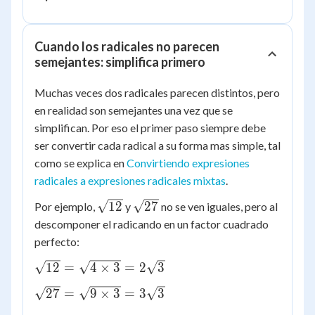
2\sqrt{5}
+
\sqrt{5}
Cuando los radicales no parecen
= (7 - 2 +
semejantes: simplifica primero
1)\sqrt{5}
=
Muchas veces dos radicales parecen distintos, pero
6\sqrt{5}
en realidad son semejantes una vez que se
simplifican. Por eso el primer paso siempre debe
ser convertir cada radical a su forma mas simple, tal
como se explica en
Convirtiendo expresiones
radicales a expresiones radicales mixtas
.
\sqrt{12}
\sqrt{27}
12
27
Por ejemplo,
y
no se ven iguales, pero al
descomponer el radicando en un factor cuadrado
perfecto:
\sqrt{12}
12
=
4
×
3
=
2
3
= \sqrt{4
\sqrt{27}
27
=
9
×
3
=
3
3
\times 3}
= \sqrt{9