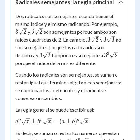
Radicales semejantes: la regla principal
Dos radicales son semejantes cuando tienen el
3\sqrt{
mismo indice y el mismo radicando. Por ejemplo,
5\sqrt{2}
3
2
5
2
y
son semejantes porque ambos son
3\sqrt{2}
3\sqrt{3}
3
2
3
3
raices cuadradas de 2. En cambio,
y
no
son semejantes porque los radicandos son
3
3\sqrt{2}
3{^3}\sqrt{2
3
2
3
2
distintos, y
tampoco es semejante a
porque el indice de la raiz es diferente.
Cuando los radicales son semejantes, se suman o
restan igual que terminos algebraicos semejantes:
se combinan los coeficientes y el radical se
conserva sin cambios.
La regla general se puede escribir asi:
a{^n}\sqrt{x}
n
n
n
±
=
(
±
)
a
x
b
x
a
b
x
\pm
Es decir, se suman o restan los numeros que estan
b{^n}\sqrt{x}
n