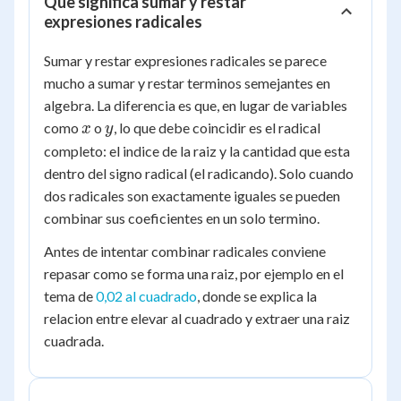
Que significa sumar y restar
expresiones radicales
Sumar y restar expresiones radicales se parece
mucho a sumar y restar terminos semejantes en
algebra. La diferencia es que, en lugar de variables
x
y
como
o
, lo que debe coincidir es el radical
x
y
completo: el indice de la raiz y la cantidad que esta
dentro del signo radical (el radicando). Solo cuando
dos radicales son exactamente iguales se pueden
combinar sus coeficientes en un solo termino.
Antes de intentar combinar radicales conviene
repasar como se forma una raiz, por ejemplo en el
tema de
0,02 al cuadrado
, donde se explica la
relacion entre elevar al cuadrado y extraer una raiz
cuadrada.