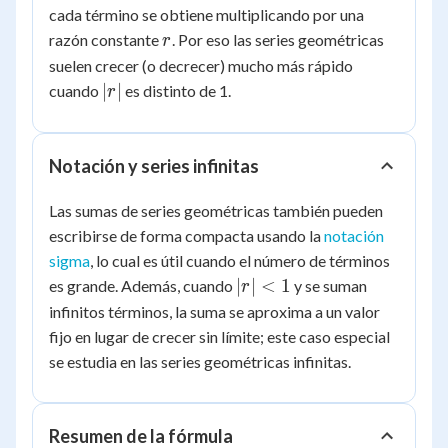
cada término se obtiene multiplicando por una
r
razón constante
. Por eso las series geométricas
r
suelen crecer (o decrecer) mucho más rápido
|r|
∣
∣
cuando
es distinto de 1.
r
Notación y series infinitas
Las sumas de series geométricas también pueden
escribirse de forma compacta usando la
notación
sigma
, lo cual es útil cuando el número de términos
|r|
∣
∣
<
1
es grande. Además, cuando
y se suman
r
<
infinitos términos, la suma se aproxima a un valor
1
fijo en lugar de crecer sin límite; este caso especial
se estudia en las series geométricas infinitas.
Resumen de la fórmula