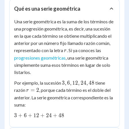
Qué es una serie geométrica
Una serie geométrica es la suma de los términos de
una progresión geométrica, es decir, una sucesión
en la que cada término se obtiene multiplicando el
anterior por un número fijo llamado razón común,
r
representado con la letra
. Si ya conoces las
r
progresiones geométricas
, una serie geométrica
simplemente suma esos términos en lugar de solo
listarlos.
3,
3
,
6
,
12
,
24
,
48
Por ejemplo, la sucesión
tiene
6,
r
=
2
razón
, porque cada término es el doble del
r
12,
=
anterior. La serie geométrica correspondiente es la
24,
2
suma:
48
3
3
+
6
+
12
+
24
+
48
+
6