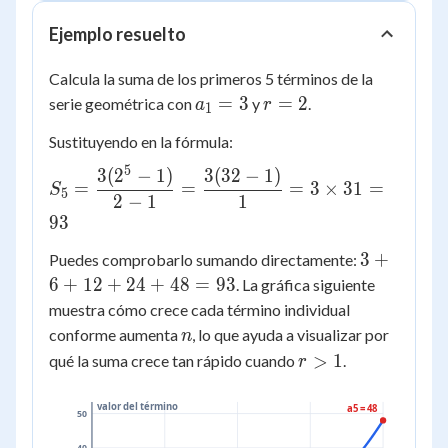
a_1
Ejemplo resuelto
Calcula la suma de los primeros 5 términos de la
a_1
r
=
3
=
2
serie geométrica con
y
.
a
r
1
= 3
=
Sustituyendo en la fórmula:
2
5
3
(
2
−
1
)
3
(
32
−
1
)
S_5 =
=
=
=
3
×
31
=
S
5
\dfrac{3(2^5-
2
−
1
1
1)}{2-1} =
93
\dfrac{3(32-
3
3
+
Puedes comprobarlo sumando directamente:
1)}{1} = 3
+
6
+
12
+
24
+
48
=
93
. La gráfica siguiente
\times 31 =
6
muestra cómo crece cada término individual
93
+
n
conforme aumenta
, lo que ayuda a visualizar por
n
12
r
>
1
qué la suma crece tan rápido cuando
.
r
+
>
24
1
valor del término
a5 = 48
50
+
48
40