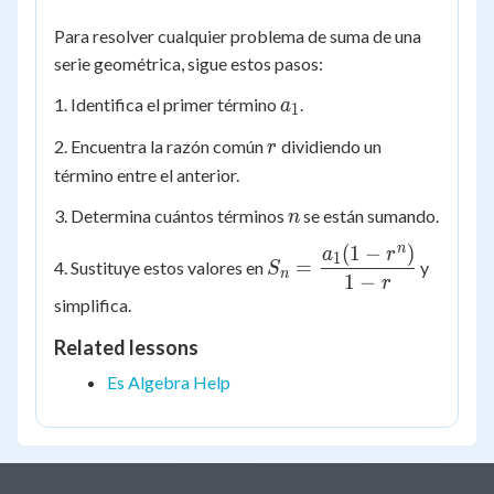
Para resolver cualquier problema de suma de una
serie geométrica, sigue estos pasos:
a_1
1. Identifica el primer término
.
a
1
r
2. Encuentra la razón común
dividiendo un
r
término entre el anterior.
n
3. Determina cuántos términos
se están sumando.
n
n
(
1
−
)
S_n =
a
r
1
=
4. Sustituye estos valores en
y
S
n
\dfrac{a_1(1-
1
−
r
simplifica.
r^n)}{1-r}
Related lessons
Es Algebra Help