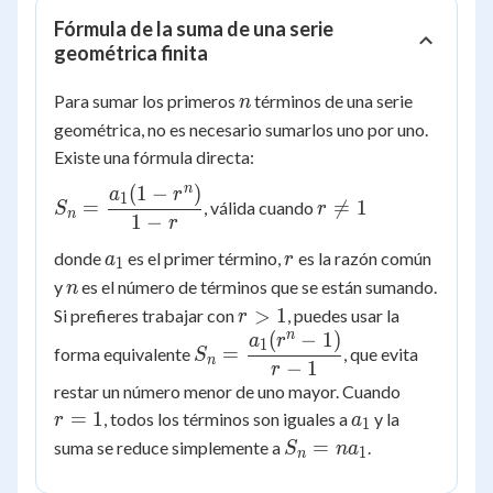
+
Fórmula de la suma de una serie
12
geométrica finita
+
24
n
Para sumar los primeros
términos de una serie
n
+
geométrica, no es necesario sumarlos uno por uno.
48
Existe una fórmula directa:
n
(
1
−
)
S_n =
r
a
r
1
=

=
1
, válida cuando
S
r
n
\dfrac{a_1(1-
\ne
1
−
r
r^n)}{1-r}
1
a_1
r
donde
es el primer término,
es la razón común
a
r
1
n
y
es el número de términos que se están sumando.
n
r
>
1
Si prefieres trabajar con
, puedes usar la
r
>
n
(
−
1
)
S_n =
a
r
1
=
forma equivalente
, que evita
S
1
n
\dfrac{a_1(r^n-
−
1
r
r
restar un número menor de uno mayor. Cuando
1)}{r-1}
=
a_1
=
1
, todos los términos son iguales a
y la
r
a
1
1
S_n
=
suma se reduce simplemente a
.
S
n
a
1
n
= n