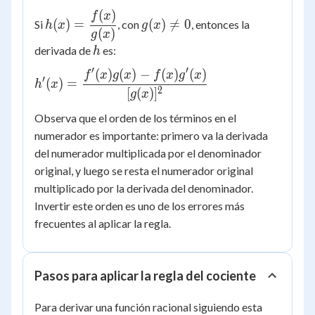
(
)
h(x) =
g(x)
f
x
(
)
=
(
)

=
0
Si
, con
, entonces la
h
x
g
x
\dfrac{f(x)}
\ne
(
)
g
x
{g(x)}
0
h
derivada de
es:
h
′
′
(
)
(
)
−
(
)
(
)
h'(x) =
f
x
g
x
f
x
g
x
′
(
)
=
h
x
\dfrac{f'(x)g(x)
2
[
(
)
]
g
x
- f(x)g'(x)}
Observa que el orden de los términos en el
{[g(x)]^2}
numerador es importante: primero va la derivada
del numerador multiplicada por el denominador
original, y luego se resta el numerador original
multiplicado por la derivada del denominador.
Invertir este orden es uno de los errores más
frecuentes al aplicar la regla.
Pasos para aplicar la regla del cociente
Para derivar una función racional siguiendo esta