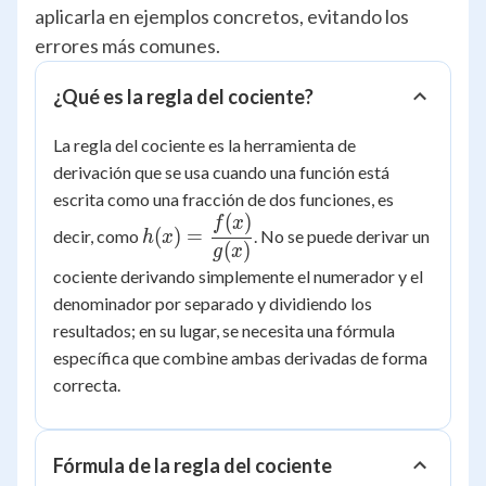
aplicarla en ejemplos concretos, evitando los
errores más comunes.
¿Qué es la regla del cociente?
La regla del cociente es la herramienta de
derivación que se usa cuando una función está
escrita como una fracción de dos funciones, es
(
)
h(x) =
f
x
(
)
=
decir, como
. No se puede derivar un
h
x
\dfrac{f(x)}
(
)
g
x
{g(x)}
cociente derivando simplemente el numerador y el
denominador por separado y dividiendo los
resultados; en su lugar, se necesita una fórmula
específica que combine ambas derivadas de forma
correcta.
Fórmula de la regla del cociente