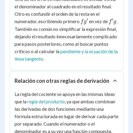
el denominador al cuadrado en el resultado final.
Otro es confundir el orden de la resta en el
′
′
fg'
f'g
numerador, escribiendo primero
en vez de
.
f
g
f
g
También es común no simplificar la expresión final,
dejando el resultado innecesariamente complicado
para pasos posteriores, como al buscar puntos
críticos o al calcular la
pendiente y la ecuación de la
línea tangente
.
Relación con otras reglas de derivación
La regla del cociente se apoya en las mismas ideas
que la
regla del producto
, ya que ambas combinan
las derivadas de dos funciones mediante una
fórmula estructurada en lugar de derivar cada parte
por separado. Cuando el numerador o el
denominador es a su vez una función compuesta,