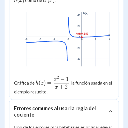
(
)
(
)
como de
.
h
x
h
x
h(x)
40
20
h(0) = -0.5
x
0
-8
-6
-4
-2
0
2
4
-20
-40
2
−
1
h(x) =
x
(
)
=
Gráfica de
, la función usada en el
h
x
\dfrac{x^2
+
2
x
ejemplo resuelto.
- 1}{x +
2}
Errores comunes al usar la regla del
cociente
Uno de los errores más habituales es olvidar elevar