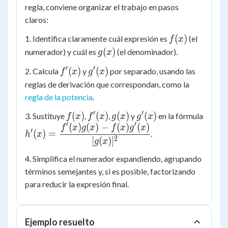
regla, conviene organizar el trabajo en pasos
claros:
f(x)
(
)
1. Identifica claramente cuál expresión es
(el
f
x
g(x)
(
)
numerador) y cuál es
(el denominador).
g
x
′
′
f'(x)
g'(x)
(
)
(
)
2. Calcula
y
por separado, usando las
f
x
g
x
reglas de derivación que correspondan, como la
regla de la potencia
.
′
′
f(x)
f'(x)
g(x)
g'(x)
(
)
(
)
(
)
(
)
3. Sustituye
,
,
y
en la fórmula
f
x
f
x
g
x
g
x
′
′
(
)
(
)
−
(
)
(
)
h'(x) =
f
x
g
x
f
x
g
x
′
(
)
=
.
h
x
\dfrac{f'(x)g(x)
2
[
(
)
]
g
x
- f(x)g'(x)}
4. Simplifica el numerador expandiendo, agrupando
{[g(x)]^2}
términos semejantes y, si es posible, factorizando
para reducir la expresión final.
Ejemplo resuelto