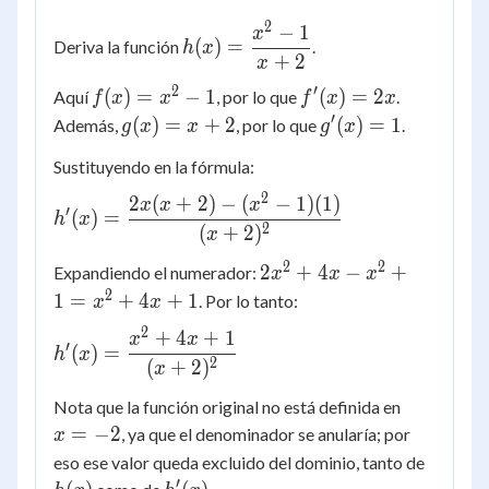
2
−
1
h(x) =
x
(
)
=
Deriva la función
.
h
x
\dfrac{x^2
+
2
x
- 1}{x +
2
′
f(x)
f'(x)
(
)
=
−
1
(
)
=
2
Aquí
, por lo que
.
f
x
x
f
x
x
2}
=
=
′
g(x)
g'(x)
(
)
=
+
2
(
)
=
1
Además,
, por lo que
.
g
x
x
g
x
x^2
2x
= x
= 1
Sustituyendo en la fórmula:
- 1
+ 2
2
2
(
+
2
)
−
(
−
1
)
(
1
)
h'(x) =
x
x
x
′
(
)
=
h
x
\dfrac{2x(x+2)
2
(
+
2
)
x
- (x^2-1)(1)}
2
2
2x^2
2
+
4
−
+
Expandiendo el numerador:
x
x
x
{(x+2)^2}
+ 4x
2
1
=
+
4
+
1
. Por lo tanto:
x
x
-
2
+
4
+
1
h'(x) =
x
x
x^2
′
(
)
=
h
x
\dfrac{x^2
2
(
+
2
)
+ 1
x
+ 4x + 1}
=
x
Nota que la función original no está definida en
{(x+2)^2}
x^2
=
=
−
2
, ya que el denominador se anularía; por
x
+ 4x
-2
h(x)
eso ese valor queda excluido del dominio, tanto de
+ 1
′
h'(x)