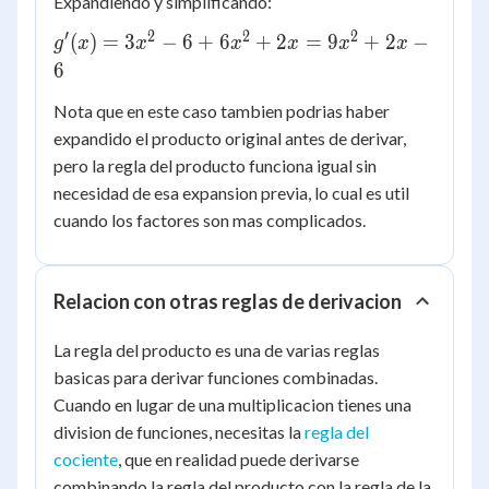
Expandiendo y simplificando:
3(x^2
- 2)
′
2
2
2
g'(x)
(
)
=
3
−
6
+
6
+
2
=
9
+
2
−
g
x
x
x
x
x
x
+ (3x
=
6
+ 1)
3x^2
(2x)
Nota que en este caso tambien podrias haber
- 6
expandido el producto original antes de derivar,
+
6x^2
pero la regla del producto funciona igual sin
+ 2x
necesidad de esa expansion previa, lo cual es util
=
cuando los factores son mas complicados.
9x^2
+ 2x
- 6
Relacion con otras reglas de derivacion
La regla del producto es una de varias reglas
basicas para derivar funciones combinadas.
Cuando en lugar de una multiplicacion tienes una
division de funciones, necesitas la
regla del
cociente
, que en realidad puede derivarse
combinando la regla del producto con la regla de la