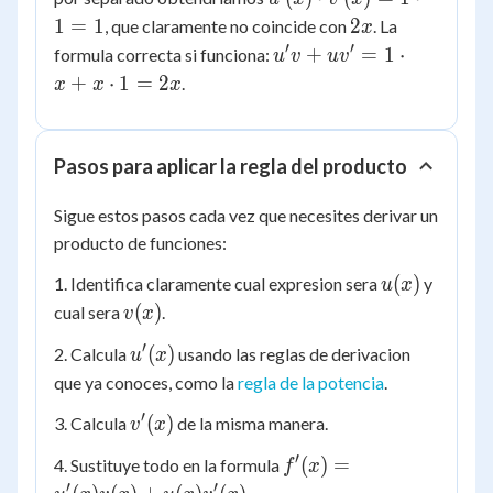
2x
\cdot
2x
1
=
1
2
, que claramente no coincide con
. La
x
v'(x)
′
′
u'v +
+
=
1
⋅
formula correcta si funciona:
u
v
u
v
= 1
uv' =
+
⋅
1
=
2
.
x
x
x
\cdot
1
1 = 1
\cdot
x + x
Pasos para aplicar la regla del producto
\cdot
1 =
Sigue estos pasos cada vez que necesites derivar un
2x
producto de funciones:
u(x)
(
)
1. Identifica claramente cual expresion sera
y
u
x
v(x)
(
)
cual sera
.
v
x
′
u'(x)
(
)
2. Calcula
usando las reglas de derivacion
u
x
que ya conoces, como la
regla de la potencia
.
′
v'(x)
(
)
3. Calcula
de la misma manera.
v
x
′
f'(x) =
(
)
=
4. Sustituye todo en la formula
f
x
u'(x)v(x)
′
′