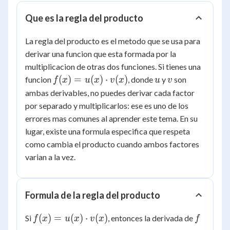
Que es la regla del producto
La regla del producto es el metodo que se usa para
derivar una funcion que esta formada por la
multiplicacion de otras dos funciones. Si tienes una
f(x)
u
v
(
)
=
(
)
⋅
(
)
funcion
, donde
y
son
f
x
u
x
v
x
u
v
=
ambas derivables, no puedes derivar cada factor
u(x)
por separado y multiplicarlos: ese es uno de los
\cdot
errores mas comunes al aprender este tema. En su
v(x)
lugar, existe una formula especifica que respeta
como cambia el producto cuando ambos factores
varian a la vez.
Formula de la regla del producto
f(x)
f
(
)
=
(
)
⋅
(
)
Si
, entonces la derivada de
f
x
u
x
v
x
f
=