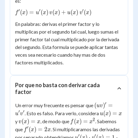
es:
u(x)
′
′
′
f'(x)
(
)
=
(
)
(
)
+
(
)
(
)
f
x
u
x
v
x
u
x
v
x
\cdot
=
v(x)
En palabras: derivas el primer factor y lo
u'(x)
multiplicas por el segundo tal cual, luego sumas el
\,
primer factor tal cual multiplicado por la derivada
v(x)
+
del segundo. Esta formula se puede aplicar tantas
u(x)
veces sea necesario cuando hay mas de dos
\,
factores multiplicados.
v'(x)
Por que no basta con derivar cada
factor
′
(uv)'
(
)
=
Un error muy frecuente es pensar que
uv
=
′
′
u(x)
(
)
=
. Esto es falso. Para verlo, considera
u
v
u
x
x
u'v'
= x
2
v(x)
f(x)
(
)
=
(
)
=
y
, de modo que
. Sabemos
v
x
x
f
x
x
= x
=
′
f'(x)
(
)
=
2
que
. Si multiplicaramos las derivadas
f
x
x
x^2
=
′
′
u'(x)
(
)
⋅
(
)
=
1
⋅
por separado obtendriamos
u
x
v
x