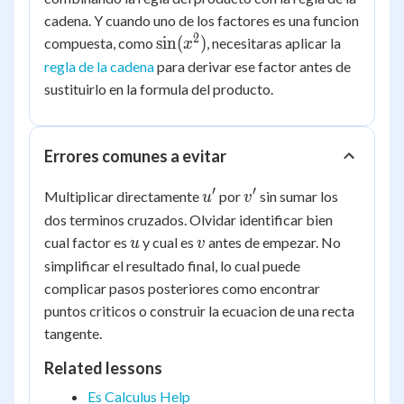
cadena. Y cuando uno de los factores es una funcion
2
\sin(x^2)
sin
(
)
compuesta, como
, necesitaras aplicar la
x
regla de la cadena
para derivar ese factor antes de
sustituirlo en la formula del producto.
Errores comunes a evitar
′
′
u'
v'
Multiplicar directamente
por
sin sumar los
u
v
dos terminos cruzados. Olvidar identificar bien
u
v
cual factor es
y cual es
antes de empezar. No
u
v
simplificar el resultado final, lo cual puede
complicar pasos posteriores como encontrar
puntos criticos o construir la ecuacion de una recta
tangente.
Related lessons
Es Calculus Help