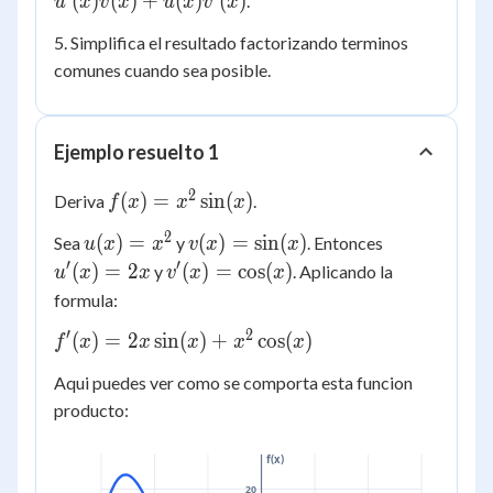
(
)
(
)
+
(
)
(
)
.
u
x
v
x
u
x
v
x
+
5. Simplifica el resultado factorizando terminos
u(x)v'(x)
comunes cuando sea posible.
Ejemplo resuelto 1
2
f(x) =
(
)
=
sin
(
)
Deriva
.
f
x
x
x
x^2
2
u(x)
v(x) =
u'(x)
(
)
=
(
)
=
sin
(
)
Sea
y
. Entonces
u
x
x
v
x
x
\sin(x)
=
\sin(x)
= 2x
′
′
v'(x) =
(
)
=
2
(
)
=
cos
(
)
y
. Aplicando la
u
x
x
v
x
x
x^2
\cos(x)
formula:
′
2
f'(x) =
(
)
=
2
sin
(
)
+
cos
(
)
f
x
x
x
x
x
2x
Aqui puedes ver como se comporta esta funcion
\sin(x)
producto:
+ x^2
\cos(x)
f(x)
20