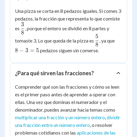
Una pizza se corta en 8 pedazos iguales. Si comes 3
pedazos, la fracción que representa lo que comiste
3
\dfrac{3}
es
, porque el entero se dividió en 8 partes y
8
{8}
5
\dfrac{5}
8
tomaste 3. Lo que queda de la pizza es
, ya que
8
{8}
-
8
−
3
=
5
pedazos siguen sin comerse.
3
=
5
¿Para qué sirven las fracciones?
Comprender qué son las fracciones y cómo se leen
es el primer paso antes de aprender a operar con
ellas. Una vez que dominas el numerador y el
denominador, puedes avanzar hacia temas como
multiplicar una fracción y un número entero
,
dividir
una fracción entre un número entero
, o resolver
problemas cotidianos con las
aplicaciones de las