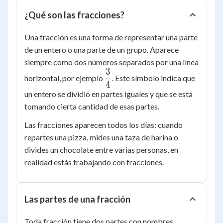
¿Qué son las fracciones?
Una fracción es una forma de representar una parte
de un entero o una parte de un grupo. Aparece
siempre como dos números separados por una línea
3
\dfrac{3}
horizontal, por ejemplo
. Este símbolo indica que
4
{4}
un entero se dividió en partes iguales y que se está
tomando cierta cantidad de esas partes.
Las fracciones aparecen todos los días: cuando
repartes una pizza, mides una taza de harina o
divides un chocolate entre varias personas, en
realidad estás trabajando con fracciones.
Las partes de una fracción
Toda fracción tiene dos partes con nombres