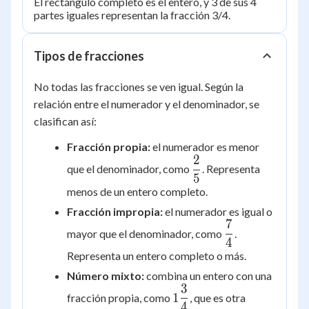
El rectángulo completo es el entero, y 3 de sus 4
partes iguales representan la fracción 3/4.
Tipos de fracciones
No todas las fracciones se ven igual. Según la
relación entre el numerador y el denominador, se
clasifican así:
Fracción propia:
el numerador es menor
2
\dfrac{2}
que el denominador, como
. Representa
5
{5}
menos de un entero completo.
Fracción impropia:
el numerador es igual o
7
\dfrac{7}
mayor que el denominador, como
.
4
{4}
Representa un entero completo o más.
Número mixto:
combina un entero con una
3
1\dfrac{3}
1
fracción propia, como
, que es otra
4
{4}