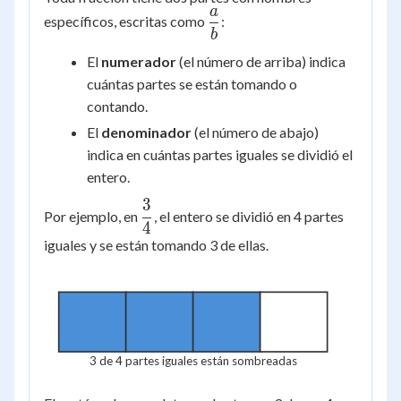
a
\dfrac{a}
específicos, escritas como
:
b
{b}
El
numerador
(el número de arriba) indica
cuántas partes se están tomando o
contando.
El
denominador
(el número de abajo)
indica en cuántas partes iguales se dividió el
entero.
3
\dfrac{3}
Por ejemplo, en
, el entero se dividió en 4 partes
4
{4}
iguales y se están tomando 3 de ellas.
3 de 4 partes iguales están sombreadas