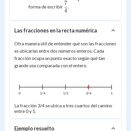
7
\dfrac{7}
forma de escribir
.
4
{4}
Las fracciones en la recta numérica
Otra manera útil de entender qué son las fracciones
es ubicarlas entre dos números enteros. Cada
fracción ocupa un punto exacto según qué tan
grande sea comparada con el entero.
0
1/4
1/2
3/4
1
La fracción 3/4 se ubica a tres cuartos del camino
entre 0 y 1.
Ejemplo resuelto