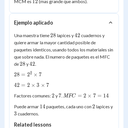
12
12
MCM es
(mas grande que ambos).
Ejemplo aplicado
28
42
28
42
Una maestra tiene
lapices y
cuadernos y
quiere armar la mayor cantidad posible de
paquetes identicos, usando todos los materiales sin
que sobre nada. El numero de paquetes es el MFC
28
42
28
42
de
y
.
2
28 =
28
=
2
×
7
2^2
42 =
42
=
2
×
3
×
7
\times
2
7
2
7
MFC
2
7
=
2
×
7
=
14
Factores comunes:
y
.
MFC
\times
= 2
3
14
2
3
14
2
Puede armar
paquetes, cada uno con
lapices y
\times
\times
3
cuadernos.
7 =
7
14
Related lessons