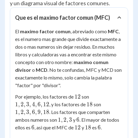
y un diagrama visual de factores comunes.
Que es el maximo factor comun (MFC)
El
maximo factor comun
, abreviado como
MFC
,
es el numero mas grande que divide exactamente a
dos o mas numeros sin dejar residuo. En muchos
libros y calculadoras vas a encontrar este mismo
concepto con otro nombre:
maximo comun
divisor
o
MCD
. No te confundas, MFC y MCD son
exactamente lo mismo, solo cambia la palabra
"factor" por "divisor".
12
1,
12
Por ejemplo, los factores de
son
2,
18
1,
1
,
2
,
3
,
4
,
6
,
12
18
, y los factores de
son
3,
2,
1
,
2
,
3
,
6
,
9
,
18
. Los factores que comparten
4,
3,
1,
6
1
,
2
,
3
6
ambos numeros son
y
. El mayor de todos
6,
6,
2,
6
12
18
6
6
12
18
6
ellos es
, asi que el MFC de
y
es
.
12
9,
3