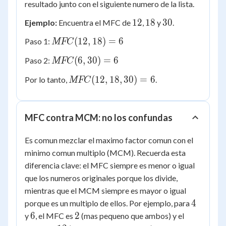
resultado junto con el siguiente numero de la lista.
12
18
30
12
18
30
Ejemplo:
Encuentra el MFC de
,
y
.
MFC(12,
(
12
,
18
)
=
6
Paso 1:
MFC
18) = 6
MFC(6,
(
6
,
30
)
=
6
Paso 2:
MFC
30) = 6
MFC(12,
(
12
,
18
,
30
)
=
6
Por lo tanto,
.
MFC
18, 30)
= 6
MFC contra MCM: no los confundas
Es comun mezclar el maximo factor comun con el
minimo comun multiplo (MCM). Recuerda esta
diferencia clave: el MFC siempre es menor o igual
que los numeros originales porque los divide,
mientras que el MCM siempre es mayor o igual
4
4
porque es un multiplo de ellos. Por ejemplo, para
6
2
6
2
y
, el MFC es
(mas pequeno que ambos) y el