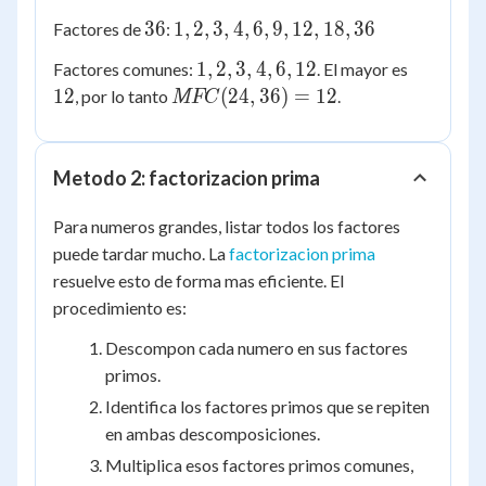
2,
36
1,
36
1
,
2
,
3
,
4
,
6
,
9
,
12
,
18
,
36
Factores de
:
3,
2,
4,
1,
12
1
,
2
,
3
,
4
,
6
,
12
Factores comunes:
. El mayor es
3,
6,
2,
MFC(24,
12
(
24
,
36
)
=
12
, por lo tanto
.
MFC
4,
8,
3,
36) = 12
6,
12,
4,
9,
24
6,
12,
Metodo 2: factorizacion prima
12
18,
36
Para numeros grandes, listar todos los factores
puede tardar mucho. La
factorizacion prima
resuelve esto de forma mas eficiente. El
procedimiento es:
Descompon cada numero en sus factores
primos.
Identifica los factores primos que se repiten
en ambas descomposiciones.
Multiplica esos factores primos comunes,