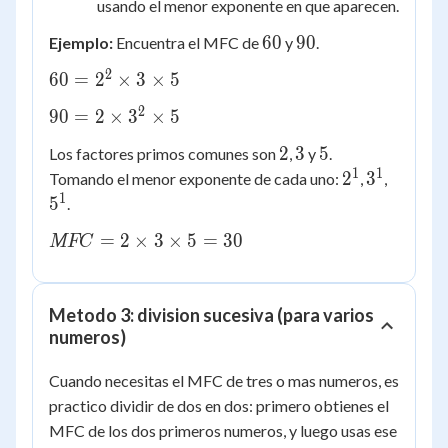
usando el menor exponente en que aparecen.
60
90
60
90
Ejemplo:
Encuentra el MFC de
y
.
2
60 =
60
=
2
×
3
×
5
2^2
2
90 =
90
=
2
×
3
×
5
\times
2
3
2
3
5
2
3
5
Los factores primos comunes son
,
y
.
\times
\times
1
1
2^1
3^1
5^1
2
3
Tomando el menor exponente de cada uno:
,
,
3^2
5
1
5
.
\times
5
MFC
=
2
×
3
×
5
=
30
MFC
= 2
\times
3
Metodo 3: division sucesiva (para varios
\times
numeros)
5 =
30
Cuando necesitas el MFC de tres o mas numeros, es
practico dividir de dos en dos: primero obtienes el
MFC de los dos primeros numeros, y luego usas ese