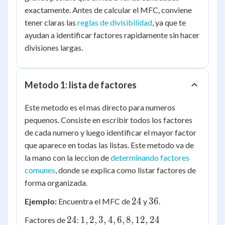
exactamente. Antes de calcular el MFC, conviene
tener claras las
reglas de divisibilidad
, ya que te
ayudan a identificar factores rapidamente sin hacer
divisiones largas.
Metodo 1: lista de factores
Este metodo es el mas directo para numeros
pequenos. Consiste en escribir todos los factores
de cada numero y luego identificar el mayor factor
que aparece en todas las listas. Este metodo va de
la mano con la leccion de
determinando factores
comunes
, donde se explica como listar factores de
forma organizada.
24
36
24
36
Ejemplo:
Encuentra el MFC de
y
.
24
1,
24
1
,
2
,
3
,
4
,
6
,
8
,
12
,
24
Factores de
: