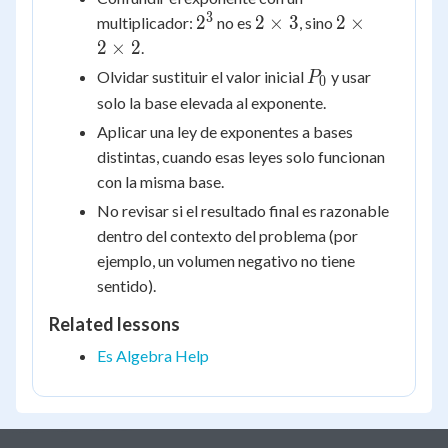
3
2^3
2
2
2
2
×
3
2
×
multiplicador:
no es
, sino
\times
\times
2
×
2
.
3
2
P_0
Olvidar sustituir el valor inicial
y usar
P
0
\times
solo la base elevada al exponente.
2
Aplicar una ley de exponentes a bases
distintas, cuando esas leyes solo funcionan
con la misma base.
No revisar si el resultado final es razonable
dentro del contexto del problema (por
ejemplo, un volumen negativo no tiene
sentido).
Related lessons
Es Algebra Help