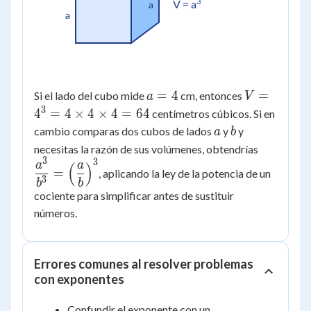
3
V = a
a
a
a
V =
=
4
=
Si el lado del cubo mide
cm, entonces
a
V
=
4^3 =
3
4
=
4
×
4
×
4
=
64
centímetros cúbicos. Si en
4
4
a
b
cambio comparas dos cubos de lados
y
y
a
b
\times
\dfrac{a
necesitas la razón de sus volúmenes, obtendrías
4
3
{b^3} =
3
a
a
(
)
=
, aplicando la ley de la potencia de un
\times
\left(\df
3
b
b
4 =
{b}\righ
cociente para simplificar antes de sustituir
64
números.
Errores comunes al resolver problemas
con exponentes
Confundir el exponente con un