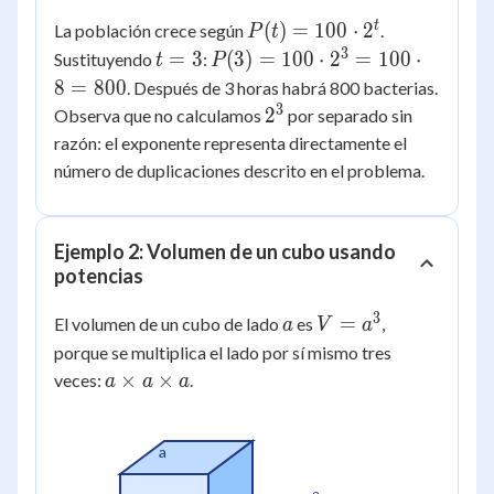
t
P(t)
(
)
=
100
⋅
2
La población crece según
.
P
t
=
3
t
P(3)
=
3
(
3
)
=
100
⋅
2
=
100
⋅
Sustituyendo
:
t
P
100
=
=
8
=
800
. Después de 3 horas habrá 800 bacterias.
\cdot
3
100
3
2^3
2
Observa que no calculamos
por separado sin
2^t
\cdot
razón: el exponente representa directamente el
2^3
número de duplicaciones descrito en el problema.
=
100
\cdot
Ejemplo 2: Volumen de un cubo usando
8 =
potencias
800
3
a
V
=
El volumen de un cubo de lado
es
,
a
V
a
=
porque se multiplica el lado por sí mismo tres
a^3
a
×
×
veces:
.
a
a
a
\times
a
\times
a
a