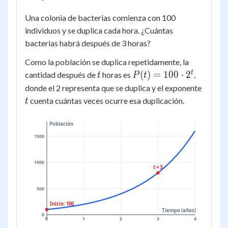
Una colonia de bacterias comienza con 100
individuos y se duplica cada hora. ¿Cuántas
bacterias habrá después de 3 horas?
Como la población se duplica repetidamente, la
t
P(t)
t
(
)
=
100
⋅
2
cantidad después de
horas es
,
t
P
t
=
t
donde el 2 representa que se duplica y el exponente
100
cuenta cuántas veces ocurre esa duplicación.
t
\cdot
2^t
Población
1500
1000
t = 3
500
Inicio: 100
Tiempo (años)
0
0
1
2
3
4