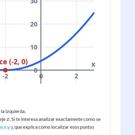
30
20
10
ce (-2, 0)
x
0
-2
0
2
la izquierda.
x
 eje
. Si te interesa analizar exactamente como se
x
s x y y
, que explica como localizar esos puntos