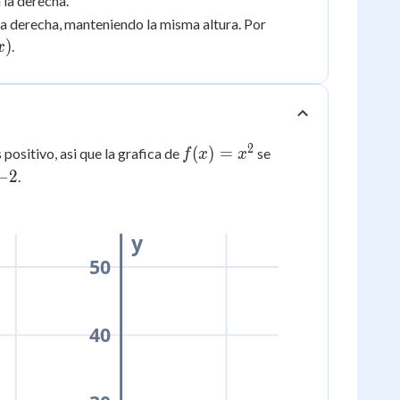
 la derecha.
la derecha, manteniendo la misma altura. Por
x)
)
.
x
2
f(x)
(
)
=
 positivo, asi que la grafica de
se
f
x
x
=
−
2
.
x^2
y
50
40