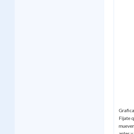
Grafic
Fijate 
mueven 
antes y