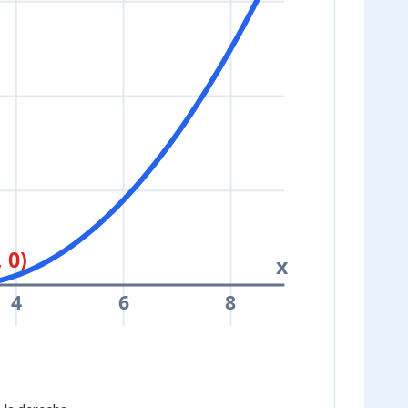
 0)
x
4
6
8