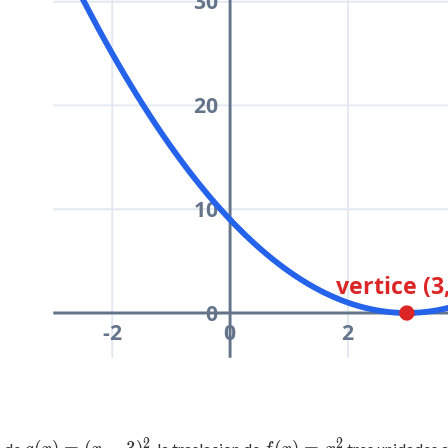
30
20
10
vertice (3,
0
-2
0
2
2
2