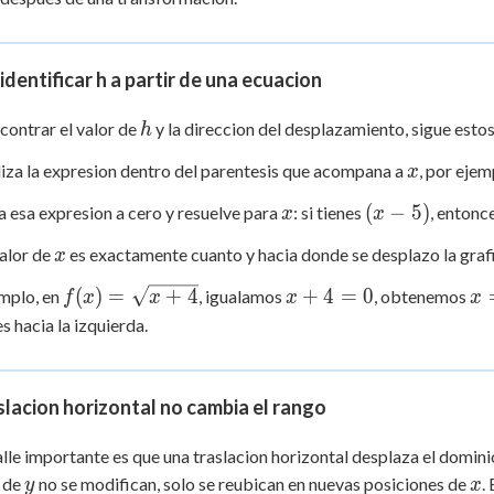
dentificar h a partir de una ecuacion
h
contrar el valor de
y la direccion del desplazamiento, sigue esto
h
x
liza la expresion dentro del parentesis que acompana a
, por eje
x
x
(x
(
−
5
)
la esa expresion a cero y resuelve para
: si tienes
, entonc
x
x
-
x
valor de
es exactamente cuanto y hacia donde se desplazo la grafi
x
5)
f(x) =
x
x
(
)
=
+
4
+
4
=
0
mplo, en
, igualamos
, obtenemos
f
x
x
x
x
\sqrt{x
+
=
s hacia la izquierda.
+ 4}
4
-4
=
0
slacion horizontal no cambia el rango
lle importante es que una traslacion horizontal desplaza el dominio 
y
x
s de
no se modifican, solo se reubican en nuevas posiciones de
.
y
x