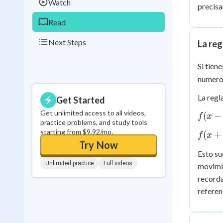
Watch
precisa
Read
Next Steps
La reg
Si tien
numero 
La regl
Get Started
Get unlimited access to all videos,
f(x
(
−
f
x
practice problems, and study tools
-
starting from $9.92/mo.
f(x
(
+
f
x
h)
Try Now
+
Esto su
h)
Unlimited practice
Full videos
movimie
recorda
referen