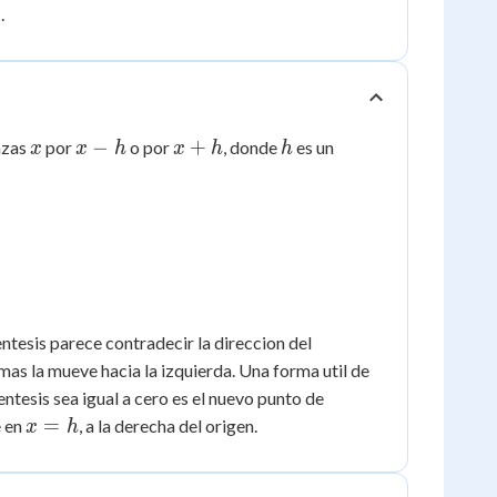
)
.
x
x
x
h
−
+
azas
por
o por
, donde
es un
x
x
h
x
h
h
-
+
h
h
ntesis parece contradecir la direccion del
mas la mueve hacia la izquierda. Una forma util de
ntesis sea igual a cero es el nuevo punto de
x
=
e en
, a la derecha del origen.
x
h
=
h