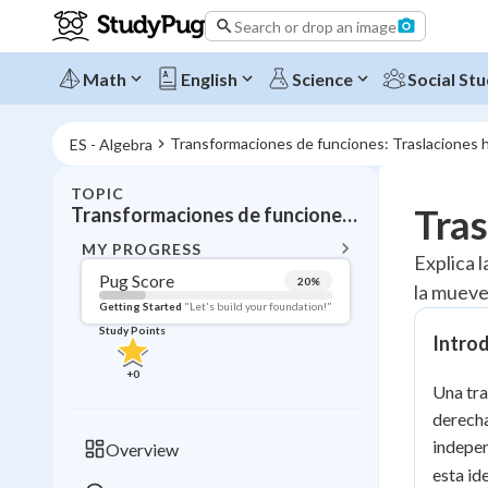
Search or drop an image
Math
English
Science
Social Stu
Transformaciones de funciones: Traslaciones h
ES - Algebra
TOPIC
BACK T
Tras
Transformaciones de funciones: Traslaciones horizontales
Topic 
MY PROGRESS
Explica l
Pug Score
20
%
la mueve 
Pug Score
Getting Started
"Let's build your foundation!"
Study Points
Intro
Getting Started
Videos W
+
0
Una tra
Read
derecha
Study Points
indepe
Overview
esta id
+
0