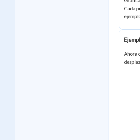
Grafic
Cada pu
ejemplo
Ejempl
Ahora 
desplaz