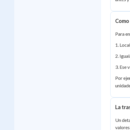
Como i
Para en
1. Loca
2. Igua
3. Ese 
Por eje
unidade
La tra
Un deta
valore