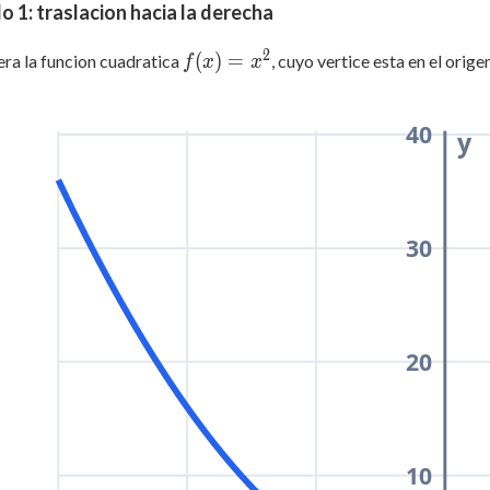
=
o 1: traslacion hacia la derecha
0
2
f(x)
(
)
=
ra la funcion cuadratica
, cuyo vertice esta en el origen
f
x
x
=
x^2
40
y
30
20
10