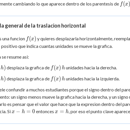
f(x)
(
mente cambiando lo que aparece dentro de los parentesis de
f
x
la general de la traslacion horizontal
f(x)
(
)
es una funcion
y quieres desplazarla horizontalmente, reempl
f
x
positivo que indica cuantas unidades se mueve la grafica.
a se resume asi:
f(x)
h
)
(
)
desplaza la grafica de
unidades hacia la derecha.
h
f
x
h
f(x)
h
)
(
)
desplaza la grafica de
unidades hacia la izquierda.
h
f
x
h
ele confundir a muchos estudiantes porque el signo dentro del pare
nto: un signo menos mueve la grafica hacia la derecha, y un signo 
rlo es pensar que el valor que hace que la expresion dentro del pare
x
x
−
=
0
=
cia. Si
entonces
, por eso el punto clave aparec
x
h
x
h
-
=
h
h