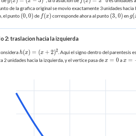
g(x)
(
)
=
(
−
3
)
f(x)
(
)
=
a de
, la traslacion de
tres unidades a
g
x
x
f
x
x
= (x
=
nto de la grafica original se movio exactamente 3 unidades hacia 
-
x^2
(0,
f(x)
(3,
g(
(
0
,
0
)
(
)
(
3
,
0
)
(
, el punto
de
corresponde ahora al punto
en
f
x
g
3)^2
0)
0)
o 2: traslacion hacia la izquierda
2
h(x)
(
)
=
(
+
2
)
considera
. Aqui el signo dentro del parentesis es
h
x
x
= (x
x
x
=
0
=
a 2 unidades hacia la izquierda, y el vertice pasa de
a
x
x
+
=
=
2)^2
0
-2