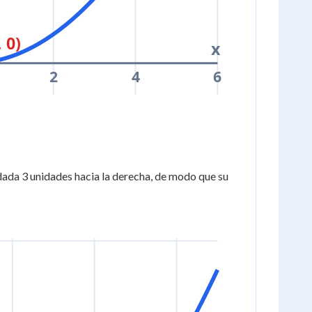
 0)
x
2
4
6
adada 3 unidades hacia la derecha, de modo que su