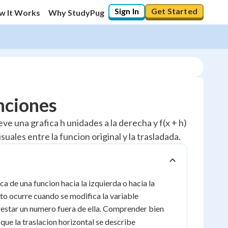
Sign In
Get Started
w It Works
Why StudyPug
nciones
eve una grafica h unidades a la derecha y f(x + h)
uales entre la funcion original y la trasladada.
ca de una funcion hacia la izquierda o hacia la
to ocurre cuando se modifica la variable
 restar un numero fuera de ella. Comprender bien
a que la traslacion horizontal se describe