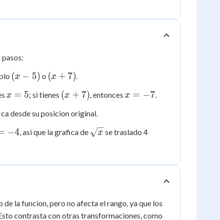
s pasos:
(x
(x
(
−
5
)
(
+
7
)
mplo
o
.
x
x
-
+
x
(x
x
=
5
(
+
7
)
=
−
7
es
; si tienes
, entonces
.
x
x
x
5)
7)
=
+
=
ca desde su posicion original.
5
7)
-7
\sqrt{x}
=
−
4
, asi que la grafica de
se traslado 4
x
de la funcion, pero no afecta el rango, ya que los
 Esto contrasta con otras transformaciones, como