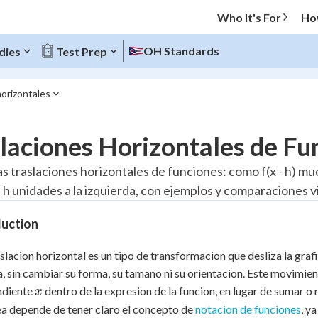
Who It's For
Ho
OH Standards
dies
Test Prep
orizontales
O MENU
laciones Horizontales de Fu
Progress
as traslaciones horizontales de funciones: como f(x - h) mu
h unidades a la izquierda, con ejemplos y comparaciones vis
20
%
duction
"Let's build your foundation!"
atched
0/3
slacion horizontal es un tipo de transformacion que desliza la grafi
Reviewed
, sin cambiar su forma, su tamano ni su orientacion. Este movimien
x
ndiente
dentro de la expresion de la funcion, en lugar de sumar o
x
ea depende de tener claro el concepto de
notacion de funciones
, y