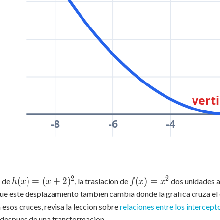
verti
-8
-6
-4
2
2
h(x)
(
)
=
(
+
2
)
f(x)
(
)
=
a de
, la traslacion de
dos unidades a 
h
x
x
f
x
x
= (x
=
que este desplazamiento tambien cambia donde la grafica cruza el
+
x^2
esos cruces, revisa la leccion sobre
relaciones entre los intercepto
2)^2
 despues de una transformacion.