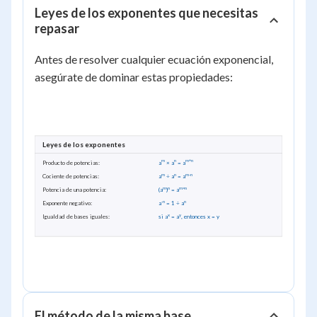
Leyes de los exponentes que necesitas
repasar
Antes de resolver cualquier ecuación exponencial,
asegúrate de dominar estas propiedades:
Leyes de los exponentes
m
n
m+n
Producto de potencias:
a
× a
= a
m
n
m-n
Cociente de potencias:
a
÷ a
= a
m
n
m×n
Potencia de una potencia:
(a
)
= a
-n
n
Exponente negativo:
a
= 1 ÷ a
x
y
Igualdad de bases iguales:
si a
= a
, entonces x = y
El método de la misma base