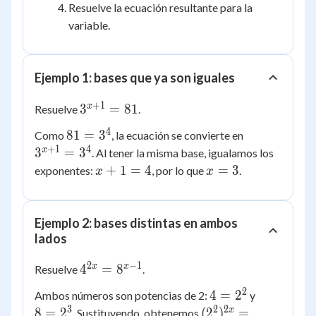
=
Resuelve la ecuación resultante para la
y
variable.
Ejemplo 1: bases que ya son iguales
+
1
3^{x+1}
x
3
=
81
Resuelve
.
= 81
4
81
3^{x+1}
81
=
3
Como
, la ecuación se convierte en
=
= 3^4
+
1
4
x
3
=
3
. Al tener la misma base, igualamos los
3^4
x
x
+
1
=
4
=
3
exponentes:
, por lo que
.
x
x
+
=
1
3
=
Ejemplo 2: bases distintas en ambos
4
lados
2
−
1
4^{2x}
x
x
4
=
8
Resuelve
.
=
2
4 =
8 =
4
=
2
Ambos números son potencias de 2:
y
8^{x-
2^2
2^3
3
2
2
(2^2)^{2x}
x
8
=
2
(
2
)
=
. Sustituyendo, obtenemos