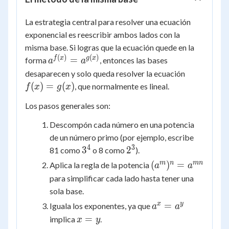
La estrategia central para resolver una ecuación
exponencial es reescribir ambos lados con la
misma base. Si logras que la ecuación quede en la
(
)
(
)
a^{f(x)}
f
x
g
x
=
forma
, entonces las bases
a
a
=
f(x)
desaparecen y solo queda resolver la ecuación
a^{g(x)}
=
(
)
=
(
)
, que normalmente es lineal.
f
x
g
x
g(x)
Los pasos generales son:
Descompón cada número en una potencia
de un número primo (por ejemplo, escribe
4
3
3^4
2^3
3
2
81 como
o 8 como
).
(a^m)^n
m
n
mn
(
)
=
Aplica la regla de la potencia
a
a
=
para simplificar cada lado hasta tener una
a^{mn}
sola base.
a^x
x
y
=
Iguala los exponentes, ya que
a
a
=
x
=
implica
.
x
y
a^y