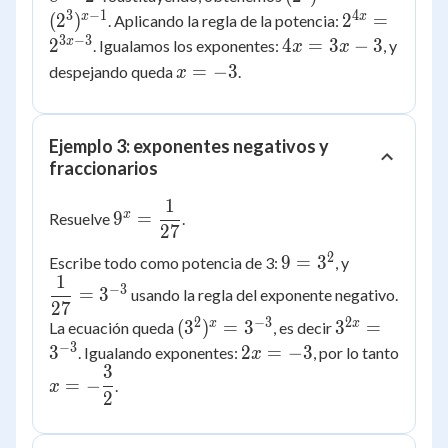
1}
=
3
−
1
4
2^{4x}
x
x
(
2
)
2
=
. Aplicando la regla de la potencia:
(2^3)^{x-
=
3
−
3
4x
x
2
4
=
3
−
3
. Igualamos los exponentes:
, y
x
x
1}
2^{3x-
=
x
=
−
3
despejando queda
.
x
3}
3x
=
-
-3
3
Ejemplo 3: exponentes negativos y
fraccionarios
1
9^{x} =
x
9
=
Resuelve
.
27
\dfrac{1}
{27}
2
9 =
\dfrac{1}
9
=
3
Escribe todo como potencia de 3:
, y
1
3^2
{27} =
−
3
=
3
usando la regla del exponente negativo.
3^{-3}
27
2
−
3
2
(3^2)^x
3^{2x}
x
x
(
3
)
=
3
3
=
La ecuación queda
, es decir
=
=
−
3
2x
3
2
=
−
3
. Igualando exponentes:
, por lo tanto
x
3^{-3}
3^{-3}
3
=
x = -
=
−
.
x
-3
2
\dfrac{3}
{2}