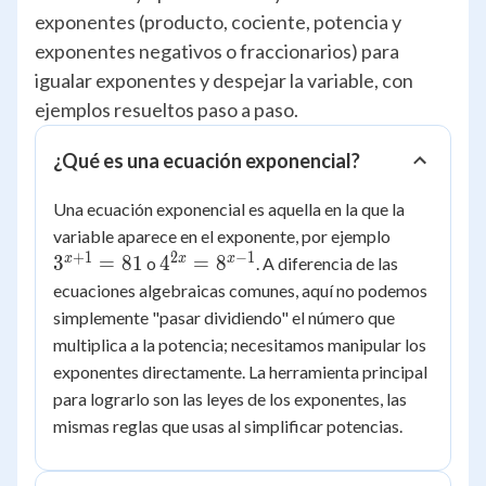
exponentes (producto, cociente, potencia y
exponentes negativos o fraccionarios) para
igualar exponentes y despejar la variable, con
ejemplos resueltos paso a paso.
¿Qué es una ecuación exponencial?
Una ecuación exponencial es aquella en la que la
3^{x+1}
variable aparece en el exponente, por ejemplo
= 81
+
1
2
−
1
4^{2x}
x
x
x
3
=
81
4
=
8
o
. A diferencia de las
=
ecuaciones algebraicas comunes, aquí no podemos
8^{x-
simplemente "pasar dividiendo" el número que
1}
multiplica a la potencia; necesitamos manipular los
exponentes directamente. La herramienta principal
para lograrlo son las leyes de los exponentes, las
mismas reglas que usas al simplificar potencias.