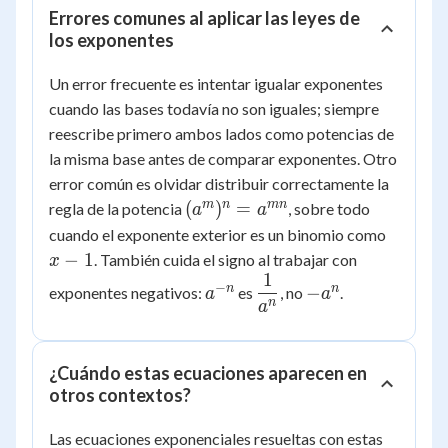
Errores comunes al aplicar las leyes de
los exponentes
Un error frecuente es intentar igualar exponentes
cuando las bases todavía no son iguales; siempre
reescribe primero ambos lados como potencias de
la misma base antes de comparar exponentes. Otro
error común es olvidar distribuir correctamente la
(a^m)^n
m
n
mn
(
)
=
regla de la potencia
, sobre todo
a
a
=
x
cuando el exponente exterior es un binomio como
a^{mn}
-
−
1
. También cuida el signo al trabajar con
x
1
1
a^{-
\dfrac{1}
-
−
n
n
−
exponentes negativos:
es
, no
.
a
a
n}
{a^n}
a^n
n
a
¿Cuándo estas ecuaciones aparecen en
otros contextos?
Las ecuaciones exponenciales resueltas con estas