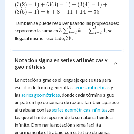
(3(2)-1)
(
3
(
2
)
−
1
)
+
(
3
(
3
)
−
1
)
+
(
3
(
4
)
−
1
)
+
+
(
3
(
5
)
−
1
)
=
5
+
8
+
11
+
14
=
38
(3(3)-1)
También se puede resolver usando las propiedades:
+
5
5
3\sum_{k=2}^{5}
3
−
1
separando la suma en
∑
∑
, se
(3(4)-1)
k
=
2
=
2
k
k
k -
38
+
38
llega al mismo resultado,
.
\sum_{k=2}^{5}
(3(5)-1)
1
= 5 +
8 + 11
Notación sigma en series aritméticas y
+ 14 =
geométricas
38
La notación sigma es el lenguaje que se usa para
escribir de forma general las
series aritméticas
y
las
series geométricas
, donde cada término sigue
un patrón fijo de suma o de razón. También aparece
al trabajar con las
series geométricas infinitas
, en
las que el límite superior de la sumatoria tiende a
infinito. Dominar la notación sigma facilita
enormemente el trabajo con este tipo de sumas