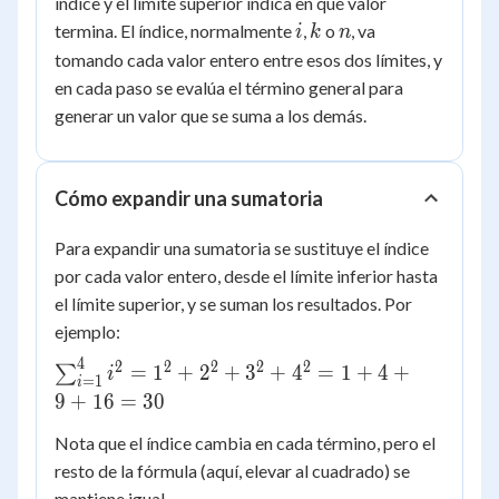
índice y el límite superior indica en qué valor
i
k
n
termina. El índice, normalmente
,
o
, va
i
k
n
tomando cada valor entero entre esos dos límites, y
en cada paso se evalúa el término general para
generar un valor que se suma a los demás.
Cómo expandir una sumatoria
Para expandir una sumatoria se sustituye el índice
por cada valor entero, desde el límite inferior hasta
el límite superior, y se suman los resultados. Por
ejemplo:
4
2
2
2
2
2
\sum_{i=1}^{4}
=
1
+
2
+
3
+
4
=
1
+
4
+
∑
i
=
1
i
i^2 = 1^2 + 2^2
9
+
16
=
30
+ 3^2 + 4^2 = 1
Nota que el índice cambia en cada término, pero el
+ 4 + 9 + 16 =
resto de la fórmula (aquí, elevar al cuadrado) se
30
mantiene igual.