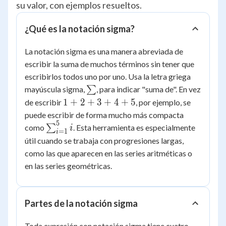
su valor, con ejemplos resueltos.
¿Qué es la notación sigma?
La notación sigma es una manera abreviada de
escribir la suma de muchos términos sin tener que
escribirlos todos uno por uno. Usa la letra griega
\sum
mayúscula sigma,
∑
, para indicar "suma de". En vez
1
1
+
2
+
3
+
4
+
5
de escribir
, por ejemplo, se
+
puede escribir de forma mucho más compacta
2
5
\sum_{i=1}^{5}
como
∑
. Esta herramienta es especialmente
i
=
1
i
+
i
útil cuando se trabaja con progresiones largas,
3
como las que aparecen en las series aritméticas o
+
en las series geométricas.
4
+
5
Partes de la notación sigma
Toda expresión con notación sigma tiene cuatro