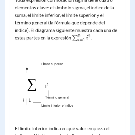
elementos clave: el símbolo sigma, el índice de la
suma, el límite inferior, el límite superior y el
término general (la fórmula que depende del
índice). El diagrama siguiente muestra cada una de
n
2
\sum_{i=1}^{n}
estas partes en la expresión
∑
.
i
=
1
i
i^2
Límite superior
n
∑
i
2
Término general
i = 1
Límite inferior e índice
El límite inferior indica en qué valor empieza el