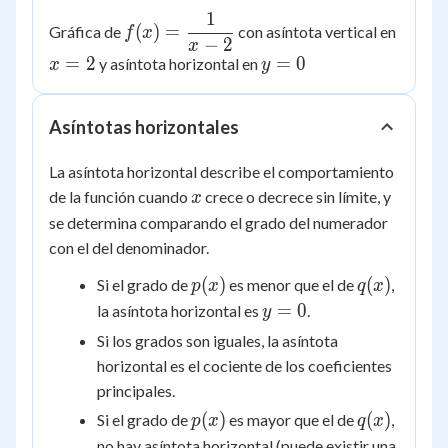
1
f(x) =
(
)
=
Gráfica de
con asíntota vertical en
f
x
−
2
\dfrac{1}
x
x
=
2
y
=
0
y asíntota horizontal en
x
y
{x-2}
=
=
2
0
Asíntotas horizontales
La asíntota horizontal describe el comportamiento
x
de la función cuando
crece o decrece sin límite, y
x
se determina comparando el grado del numerador
con el del denominador.
p(x)
q(x)
(
)
(
)
Si el grado de
es menor que el de
,
p
x
q
x
y
=
0
la asíntota horizontal es
.
y
=
Si los grados son iguales, la asíntota
0
horizontal es el cociente de los coeficientes
principales.
p(x)
q(x)
(
)
(
)
Si el grado de
es mayor que el de
,
p
x
q
x
no hay asíntota horizontal (puede existir una