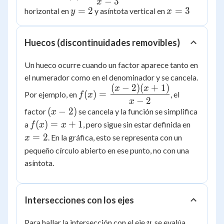
−
3
\dfrac{2x+1}
x
y
=
2
x
=
3
horizontal en
y asíntota vertical en
y
x
{x-3}
=
=
2
3
Huecos (discontinuidades removibles)
Un hueco ocurre cuando un factor aparece tanto en
el numerador como en el denominador y se cancela.
(
−
2
)
(
+
1
)
f(x) =
x
x
(
)
=
Por ejemplo, en
, el
f
x
\dfrac{(x-
−
2
x
(x-
(
−
2
)
factor
se cancela y la función se simplifica
2)(x+1)}
x
2)
f(x)
{x-2}
x
(
)
=
+
1
a
, pero sigue sin estar definida en
f
x
x
=
=
=
2
. En la gráfica, esto se representa con un
x
x+1
2
pequeño círculo abierto en ese punto, no con una
asíntota.
Intersecciones con los ejes
y
f(0)
Para hallar la intersección con el eje
, se evalúa
y