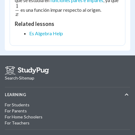
que se estudia en
funciones pares e impares
, ya que
1
{x}
es una función impar respecto al origen.
x
Related lessons
Es Algebra Help
Search
·
Sitemap
LEARNING
For Students
For Parents
For Home Schoolers
For Teachers