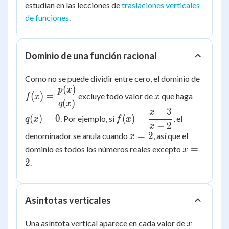
estudian en las lecciones de
traslaciones verticales
de funciones
.
Dominio de una función racional
f(x) =
Como no se puede dividir entre cero, el dominio de
(
)
\dfrac
x
q(x)
p
x
(
)
=
excluye todo valor de
que haga
f
x
x
{q(x)}
= 0
(
)
q
x
+
3
x
f(x) =
(
)
=
0
(
)
=
. Por ejemplo, si
, el
q
x
f
x
−
2
\dfrac{x+3}
x
x
=
2
denominador se anula cuando
, así que el
{x-2}
x
=
x
=
dominio es todos los números reales excepto
x
2
=
2
.
2
Asíntotas verticales
x
Una asíntota vertical aparece en cada valor de
x