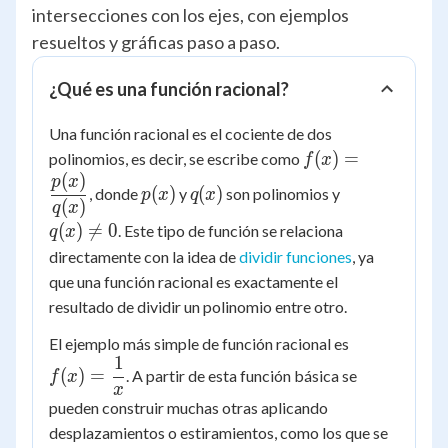
intersecciones con los ejes, con ejemplos
resueltos y gráficas paso a paso.
¿Qué es una función racional?
Una función racional es el cociente de dos
f(x) =
(
)
=
polinomios, es decir, se escribe como
f
x
\dfrac{p(x)}
(
)
p(x)
q(x)
q(x)
p
x
(
)
(
)
, donde
y
son polinomios y
p
x
q
x
{q(x)}
\ne
(
)
q
x
0
(
)

=
0
. Este tipo de función se relaciona
q
x
directamente con la idea de
dividir funciones
, ya
que una función racional es exactamente el
resultado de dividir un polinomio entre otro.
f(x) =
El ejemplo más simple de función racional es
1
\dfrac{1}
(
)
=
. A partir de esta función básica se
f
x
{x}
x
pueden construir muchas otras aplicando
desplazamientos o estiramientos, como los que se