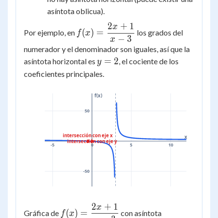
asíntota oblicua).
2
+
1
x
f(x) =
(
)
=
Por ejemplo, en
los grados del
f
x
−
3
\dfrac{2x+1}
x
numerador y el denominador son iguales, así que la
{x-3}
y
=
2
asíntota horizontal es
, el cociente de los
y
=
coeficientes principales.
2
f(x)
50
intersección con eje x
x
intersección con eje y
0
-5
0
5
10
-50
2
+
1
x
f(x) =
(
)
=
Gráfica de
con asíntota
f
x