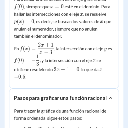
x
(
0
)
=
0
, siempre que
esté en el dominio. Para
f
x
=
x
p(x)
hallar las intersecciones con el eje
, se resuelve
x
0
= 0
x
(
)
=
0
, es decir, se buscan los valores de
que
p
x
x
anulan el numerador, siempre que no anulen
también el denominador.
2
+
1
x
f(x) =
y
f(0) = 
(
)
=
En
, la intersección con el eje
es
f
x
y
−
3
\dfrac{2x+1}
\dfrac
x
1
x
{x-3}
{3}
(
0
)
=
−
, y la intersección con el eje
se
f
x
3
2x+1
x =
2
+
1
=
0
=
obtiene resolviendo
, lo que da
x
x
= 0
-0.5
−
0.5
.
Pasos para graficar una función racional
Para trazar la gráfica de una función racional de
forma ordenada, sigue estos pasos: