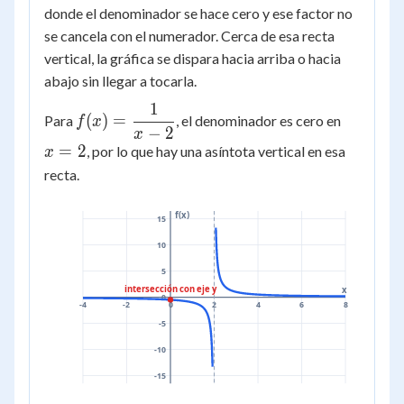
donde el denominador se hace cero y ese factor no
se cancela con el numerador. Cerca de esa recta
vertical, la gráfica se dispara hacia arriba o hacia
abajo sin llegar a tocarla.
1
f(x) =
x
(
)
=
Para
, el denominador es cero en
f
x
−
2
\dfrac{1}
=
x
=
2
, por lo que hay una asíntota vertical en esa
x
{x-2}
2
recta.
f(x)
15
10
5
intersección con eje y
x
0
-4
-2
0
2
4
6
8
-5
-10
-15