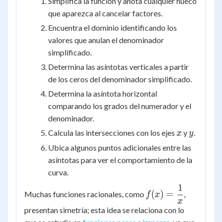
Simplifica la función y anota cualquier hueco
que aparezca al cancelar factores.
Encuentra el dominio identificando los
valores que anulan el denominador
simplificado.
Determina las asíntotas verticales a partir
de los ceros del denominador simplificado.
Determina la asíntota horizontal
comparando los grados del numerador y el
denominador.
x
y
Calcula las intersecciones con los ejes
y
.
x
y
Ubica algunos puntos adicionales entre las
asíntotas para ver el comportamiento de la
curva.
1
f(x) =
(
)
=
Muchas funciones racionales, como
,
f
x
\dfrac{1}
x
presentan simetría; esta idea se relaciona con lo
{x}
\dfrac