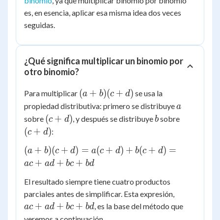
binomio
, ya que multiplicar binomio por binomio
es, en esencia, aplicar esa misma idea dos veces
seguidas.
¿Qué significa multiplicar un binomio por
otro binomio?
(a+b)
(
+
)
(
+
)
Para multiplicar
se usa la
a
b
c
d
(c+d)
a
propiedad distributiva: primero se distribuye
a
(c+d)
b
(c+d)
(
+
)
sobre
, y después se distribuye
sobre
c
d
b
(
+
)
:
c
d
(a+b)
(
+
)
(
+
)
=
(
+
)
+
(
+
)
=
a
b
c
d
a
c
d
b
c
d
(c+d)
+
+
+
a
c
a
d
b
c
b
d
=
El resultado siempre tiene cuatro productos
a(c+d)
ac
+
parciales antes de simplificar. Esta expresión,
+
b(c+d)
+
+
+
, es la base del método que
a
c
a
d
b
c
b
d
ad
= ac +
veremos a continuación.