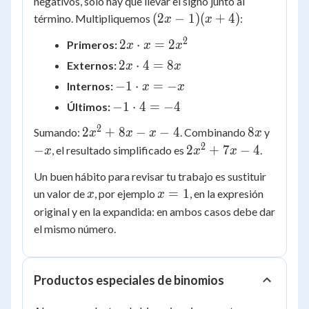
negativos, solo hay que llevar el signo junto al
(2x
(
2
−
1
)
(
+
4
)
término. Multipliquemos
:
x
x
-
2
2x
2
⋅
=
2
Primeros:
x
x
x
1)
\cdot
2x
(x
2
⋅
4
=
8
Externos:
x
x
x =
\cdot
+
-1
−
1
⋅
=
−
Internos:
x
x
2x^2
4 =
4)
\cdot
-1
−
1
⋅
4
=
−
4
Últimos:
8x
x = -
\cdot
2
2x^2
8x
-
2
+
x
8
−
−
4
8
Sumando:
. Combinando
y
x
x
x
x
4 =
+ 8x
x
2
2x^2
−
2
+
7
−
4
, el resultado simplificado es
.
x
x
x
-4
- x -
+ 7x
Un buen hábito para revisar tu trabajo es sustituir
4
- 4
x
x
=
1
un valor de
, por ejemplo
, en la expresión
x
x
=
original y en la expandida: en ambos casos debe dar
1
el mismo número.
Productos especiales de binomios