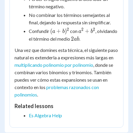
término negativo.
No combinar los términos semejantes al
final, dejando la respuesta sin simplificar.
2
2
2
(a+b)^2
a^2
(
+
)
+
Confundir
con
, olvidando
a
b
a
b
+
2ab
2
el término del medio
.
ab
b^2
Una vez que domines esta técnica, el siguiente paso
natural es extenderla a expresiones más largas en
multiplicando polinomio por polinomio
, donde se
combinan varios binomios y trinomios. También
puedes ver cómo estas expansiones se usan en
contexto en los
problemas razonados con
polinomios
.
Related lessons
Es Algebra Help