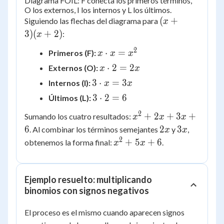
Diagrama FOIL: F conecta los primeros términos,
O los externos, I los internos y L los últimos.
(x+3)
(
+
Siguiendo las flechas del diagrama para
x
(x+2)
3
)
(
+
2
)
:
x
2
x
⋅
=
Primeros (F):
x
x
x
\cdot
x
⋅
2
=
2
Externos (O):
x
x
x =
\cdot
3
3
⋅
=
3
Internos (I):
x
x
x^2
2 =
\cdot
3
3
⋅
2
=
6
Últimos (L):
2x
x =
\cdot
2
x^2
3x
+
2
+
3
+
Sumando los cuatro resultados:
x
x
x
2 = 6
+
2x
3x
6
2
3
. Al combinar los términos semejantes
y
,
x
x
2x
2
x^2
+
5
+
6
obtenemos la forma final:
.
x
x
+
+
3x
5x
+ 6
+ 6
Ejemplo resuelto: multiplicando
binomios con signos negativos
El proceso es el mismo cuando aparecen signos