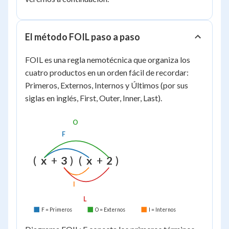
+
ad +
bc
bc +
+
bd
El método FOIL paso a paso
bd
FOIL es una regla nemotécnica que organiza los
cuatro productos en un orden fácil de recordar:
Primeros, Externos, Internos y Últimos (por sus
siglas en inglés, First, Outer, Inner, Last).
O
F
(
x
+
3
)
(
x
+
2
)
I
L
F = Primeros
O = Externos
I = Internos