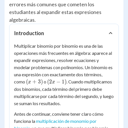
errores más comunes que cometen los
estudiantes al expandir estas expresiones
algebraicas.
Introduction
Multiplicar binomio por binomio es una de las
operaciones más frecuentes en álgebra: aparece al
expandir expresiones, resolver ecuaciones y
modelar problemas con polinomios. Un binomio es
una expresión con exactamente dos términos,
(x
(2x
(
+
3
)
(
2
−
1
)
como
o
. Cuando multiplicamos
x
x
+
-
dos binomios, cada término del primero debe
3)
1)
multiplicarse por cada término del segundo, y luego
se suman los resultados.
Antes de continuar, conviene tener claro cómo
funciona la
multiplicación de monomio por