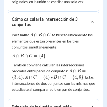
originales, en la unión se escribe una sola vez.
\cup
C =
\{1,
2, 3,
Cómo calcular la intersección de 3
conjuntos
4, 5,
6, 7,
A
∩
∩
Para hallar
se buscan únicamente los
8\}
A
B
C
\cap
elementos que están presentes en los tres
B
conjuntos simultáneamente:
\cap
A
∩
∩
=
{
4
}
C
A
B
C
\cap
También conviene calcular las intersecciones
B
A
∩
=
parciales entre pares de conjuntos:
A
B
\cap
\cap
A
B
{
3
,
4
}
∩
=
{
4
}
∩
=
{
4
,
6
}
C =
,
y
. Estas
A
C
B
C
B =
\cap
\cap
\
intersecciones de dos conjuntos son las mismas que
\{3,
C =
C =
{4\}
estudiaste al comparar solo un par de conjuntos.
4\}
\
\{4,
{4\}
6\}