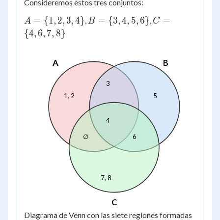
Consideremos estos tres conjuntos:
A
B
C
=
{
1
,
2
,
3
,
4
}
=
{
3
,
4
,
5
,
6
}
=
,
,
A
B
C
= \
= \
= \
{
4
,
6
,
7
,
8
}
{1,
{3,
{4,
2,
4,
6,
A
B
3,
5,
7,
4\}
6\}
8\}
3
1, 2
5
4
∅
6
7, 8
C
Diagrama de Venn con las siete regiones formadas