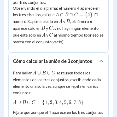
por tres conjuntos.
Observando el diagrama: el número 4 aparece en
A
∩
∩
=
{
4
}
los tres círculos, así que
. El
A
B
C
\cap
A
B
número 3 aparece solo en
y
, el número 6
A
B
B
B
C
aparece solo en
y
, y no hay ningún elemento
B
C
\cap
A
C
que esté solo en
y
al mismo tiempo (por eso se
A
C
C =
marca con el conjunto vacío).
\
{4\}
Cómo calcular la unión de 3 conjuntos
A
∪
∪
Para hallar
se reúnen todos los
A
B
C
\cup
elementos de los tres conjuntos, escribiendo cada
B
elemento una sola vez aunque se repita en varios
\cup
conjuntos:
C
A
∪
∪
=
{
1
,
2
,
3
,
4
,
5
,
6
,
7
,
8
}
A
B
C
\cup
Fíjate que aunque el 4 aparece en los tres conjuntos
B