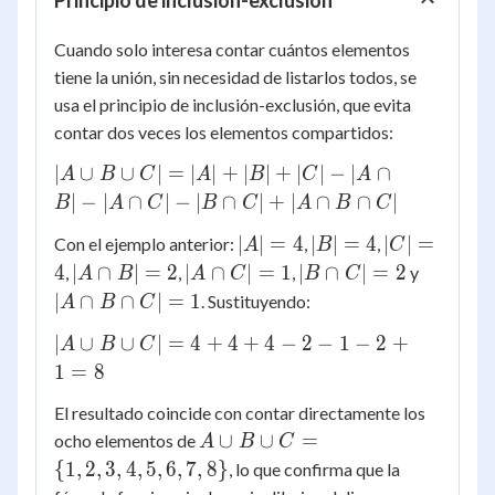
Principio de inclusión-exclusión
Cuando solo interesa contar cuántos elementos
tiene la unión, sin necesidad de listarlos todos, se
usa el principio de inclusión-exclusión, que evita
contar dos veces los elementos compartidos:
|A
∣
∪
∪
∣
=
∣
∣
+
∣
∣
+
∣
∣
−
∣
∩
A
B
C
A
B
C
A
\cup
∣
−
∣
∩
∣
−
∣
∩
∣
+
∣
∩
∩
∣
B
A
C
B
C
A
B
C
B
|A|
|B|
|C|
∣
∣
=
4
∣
∣
=
4
∣
∣
=
Con el ejemplo anterior:
,
,
\cup
A
B
C
=
=
=
|A
|A
|B
|A
C| =
4
∣
∩
∣
=
2
∣
∩
∣
=
1
∣
∩
∣
=
2
,
,
,
y
A
B
A
C
B
C
4
4
4
\cap
\cap
\cap
\cap
|A|
∣
∩
∩
∣
=
1
. Sustituyendo:
A
B
C
B| =
C| =
C| =
B
+
|A
∣
∪
∪
∣
=
4
+
4
+
4
−
2
−
1
−
2
+
A
2
B
C
1
2
\cap
|B|
\cup
1
=
8
C| =
+
B
1
|C| -
El resultado coincide con contar directamente los
\cup
|A
A \cup B \cup C
∪
∪
=
ocho elementos de
C| =
A
B
C
\cap
= \
4 +
{
1
,
2
,
3
,
4
,
5
,
6
,
7
,
8
}
, lo que confirma que la
B| -
{1,2,3,4,5,6,7,8\}
4 +