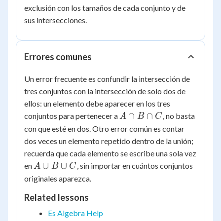
b, c,
exclusión con los tamaños de cada conjunto y de
d, e,
sus intersecciones.
f,
g\}
Errores comunes
Un error frecuente es confundir la intersección de
tres conjuntos con la intersección de solo dos de
ellos: un elemento debe aparecer en los tres
A
∩
∩
conjuntos para pertenecer a
, no basta
A
B
C
\cap
con que esté en dos. Otro error común es contar
B
dos veces un elemento repetido dentro de la unión;
\cap
recuerda que cada elemento se escribe una sola vez
C
A
∪
∪
en
, sin importar en cuántos conjuntos
A
B
C
\cup
originales aparezca.
B
Related lessons
\cup
C
Es Algebra Help