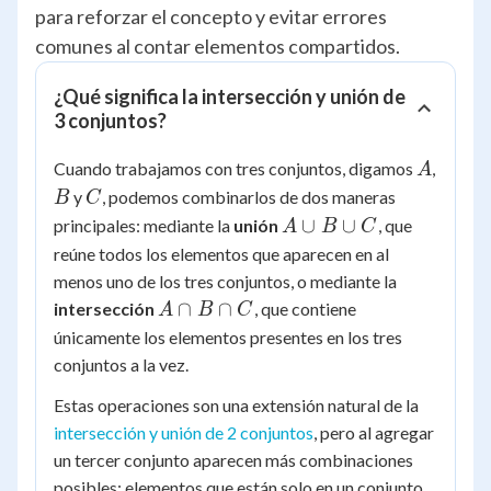
para reforzar el concepto y evitar errores
comunes al contar elementos compartidos.
¿Qué significa la intersección y unión de
3 conjuntos?
A
Cuando trabajamos con tres conjuntos, digamos
,
A
B
C
y
, podemos combinarlos de dos maneras
B
C
A
∪
∪
principales: mediante la
unión
, que
A
B
C
\cup
reúne todos los elementos que aparecen en al
B
menos uno de los tres conjuntos, o mediante la
\cup
A
∩
∩
intersección
, que contiene
A
B
C
C
\cap
únicamente los elementos presentes en los tres
B
conjuntos a la vez.
\cap
Estas operaciones son una extensión natural de la
C
intersección y unión de 2 conjuntos
, pero al agregar
un tercer conjunto aparecen más combinaciones
posibles: elementos que están solo en un conjunto,