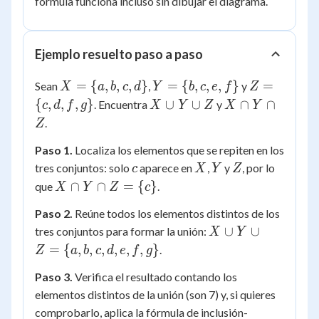
fórmula funciona incluso sin dibujar el diagrama.
|A
4 - 2
\cap
- 1 -
C| -
2 +
|B
Ejemplo resuelto paso a paso
1 =
\cap
8
X
Y
Z
C| +
=
{
,
,
,
}
=
{
,
,
,
}
=
Sean
,
y
X
a
b
c
d
Y
b
c
e
f
Z
= \
=
= \
|A
X
X
{
,
,
,
}
∪
∪
∩
∩
. Encuentra
y
c
d
f
g
X
Y
Z
X
Y
{a,
\
{c,
\cap
\cup
\cap
.
Z
b,
{b,
d,
B
Y
Y
c,
c,
f,
Paso 1.
Localiza los elementos que se repiten en los
\cap
\cup
\cap
d\}
c
e,
X
Y
Z
g\}
C|
tres conjuntos: solo
aparece en
Z
,
y
Z
, por lo
c
X
Y
Z
f\}
X
∩
∩
=
{
}
que
.
X
Y
Z
c
\cap
Paso 2.
Reúne todos los elementos distintos de los
Y
X
∪
∪
tres conjuntos para formar la unión:
X
Y
\cap
\cup
=
{
,
,
,
,
,
,
}
Z =
.
Z
a
b
c
d
e
f
g
Y
\
Paso 3.
Verifica el resultado contando los
\cup
{c\}
elementos distintos de la unión (son 7) y, si quieres
Z =
\{a,
comprobarlo, aplica la fórmula de inclusión-