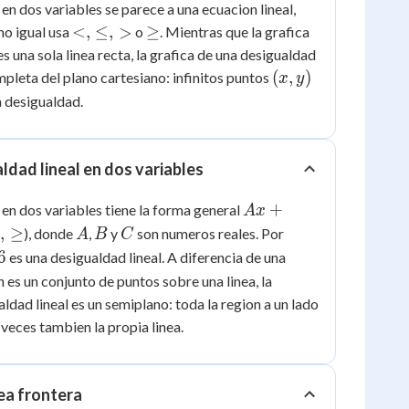
en dos variables se parece a una ecuacion lineal,
<,
\ge
<
,
≤
,
>
≥
no igual usa
o
. Mientras que la grafica
\le,
es una sola linea recta, la grafica de una desigualdad
>
(x,
(
,
)
mpleta del plano cartesiano: infinitos puntos
x
y
y)
 desigualdad.
ldad lineal en dos variables
Ax
+
 en dos variables tiene la forma general
A
x
+
A
B
C
>
,
≥
), donde
,
y
son numeros reales. Por
A
B
C
By
6
es una desigualdad lineal. A diferencia de una
\le
 es un conjunto de puntos sobre una linea, la
C
ldad lineal es un semiplano: toda la region a un lado
a veces tambien la propia linea.
nea frontera