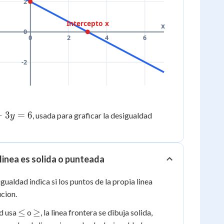
2
Intercepto x
x
0
0
2
4
6
-2
+
3
=
6
2x
, usada para graficar la desigualdad
y
+
3y
\le
a linea es solida o punteada
6
igualdad indica si los puntos de la propia linea
ucion.
\le
\ge
≤
≥
ad usa
o
, la linea frontera se dibuja solida,