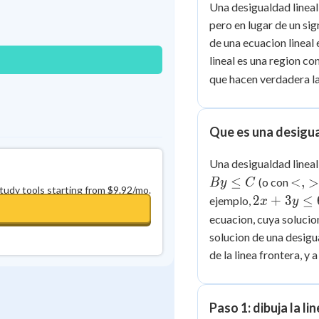
Una desigualdad lineal 
0
in a row
+
0
pero en lugar de un sig
de una ecuacion lineal 
lineal es una region co
que hacen verdadera la
Que es una desigua
Una desigualdad lineal
<,
≤
<
,
(o con
B
y
C
study tools starting from $9.92/mo.
> ,
2x
2
+
3
≤
ejemplo,
x
y
\ge
+
ecuacion, cuya solucion
3y
solucion de una desigua
\le
de la linea frontera, y 
6
Paso 1: dibuja la li