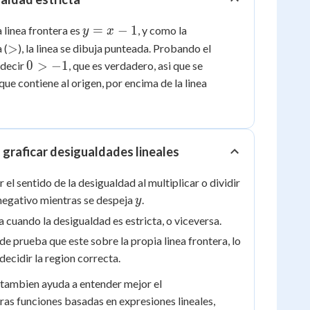
y
=
−
1
a linea frontera es
, y como la
y
x
=
>
>
 (
), la linea se dibuja punteada. Probando el
x
0
0
>
−
1
s decir
, que es verdadero, asi que se
-
>
ue contiene al origen, por encima de la linea
1
-1
 graficar desigualdades lineales
el sentido de la desigualdad al multiplicar o dividir
y
negativo mientras se despeja
.
y
a cuando la desigualdad es estricta, o viceversa.
de prueba que este sobre la propia linea frontera, lo
decidir la region correcta.
tambien ayuda a entender mejor el
as funciones basadas en expresiones lineales,