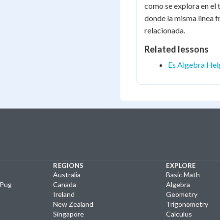
como se explora en el
donde la misma linea f
relacionada.
Related lessons
Es Algebra Hel
REGIONS
EXPLORE
Australia
Basic Math
yPug
Canada
Algebra
Ireland
Geometry
New Zealand
Trigonometry
Singapore
Calculus