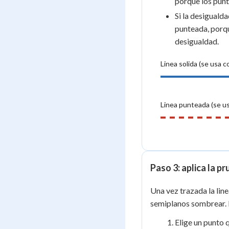
porque los punt
Si la desiguald
punteada, porqu
desigualdad.
Linea solida (se usa c
Linea punteada (se us
Paso 3: aplica la p
Una vez trazada la line
semiplanos sombrear. 
Elige un punto q