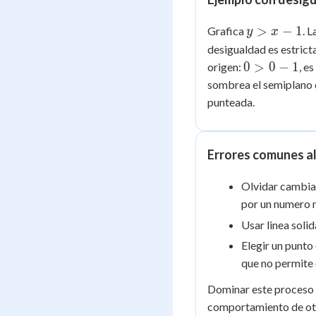
y
>
−
1
Grafica
. L
y
x
>
desigualdad es estricta
x
0
0
>
0
−
1
origen:
, e
-
>
sombrea el semiplano q
1
0
punteada.
-
1
Errores comunes al
Olvidar cambiar 
por un numero 
Usar linea solid
Elegir un punto 
que no permite 
Dominar este proceso 
comportamiento de otr