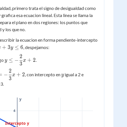
ualdad, primero trata el signo de desigualdad como
y grafica esa ecuacion lineal. Esta linea se llama la
separa el plano en dos regiones: los puntos que
 y los que no.
y
escribir la ecuacion en forma pendiente-intercepto
=
x
+
3
≤
6
, despejamos:
x
y
mx
2
y \le -
+
y
≤
−
+
2
ego
.
y
x
3
\dfrac{2}
b
e
{3}x + 2
2
= -
y
=
−
+
2
, con intercepto en
igual a 2 e
x
y
3
frac{2}
 3.
}x + 2
y
4
Intercepto y