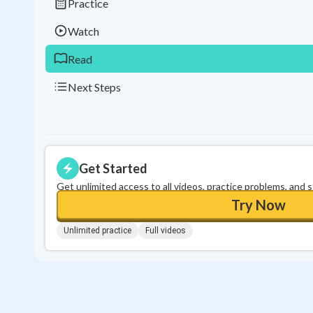
Practice
Watch
Read
Next Steps
Get Started
Get unlimited access to all videos, practice problems, and 
Try Now
Unlimited practice
Full videos