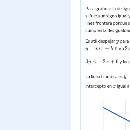
Para graficar la desig
si fuera un signo igual 
linea frontera porque 
cumplen la desigualdad
y
Es util despejar
para 
y
2
=
+
2
. Para
y
m
x
b
+
3y
3
3
≤
−
2
+
6
y lu
y
x
\le
\l
-2x
y 
6
La linea frontera es
y
+
\d
x
6
intercepto en
igual a
x
{3