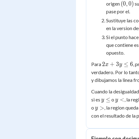
(0,0)
(
0
,
0
)
origen
su
pase por el.
Sustituye las c
en la version de
Si el punto hac
que contiene es
opuesto.
2x
2
+
3
≤
6
Para
, 
x
y
+
verdadero. Por lo tant
3y
y dibujamos la linea f
\le
Cuando la desigualdad
6
y
y
≤
<
si es
o
, la re
y
y
\le
<
y
>
o
, la region queda
y
>
con el resultado de la 
Ejemplo con desigu