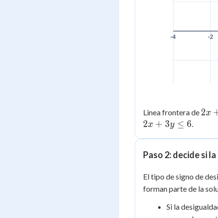
-4
-2
2x
2
Linea frontera de
x
+
2
+
3
≤
6
.
x
y
3y
=
Paso 2: decide si l
6
El tipo de signo de des
forman parte de la sol
Si la desiguald