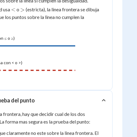
os sobre la linea si cumplen la desigualdad.
<
>
<
>
ad usa
o
(estricta), la linea frontera se dibuja
e los puntos sobre la linea no cumplen la
on ≤ o ≥)
a con < o >)
rueba del punto
a frontera, hay que decidir cual de los dos
La forma mas segura es la prueba del punto:
ue claramente no este sobre la linea frontera. El