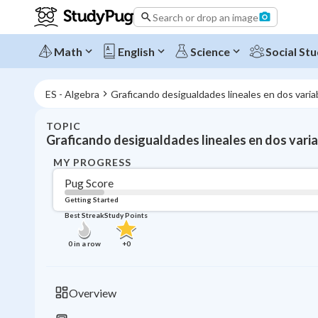
Search or drop an image
Math
English
Science
Social Stu
ES - Algebra
Graficando desigualdades lineales en dos varia
TOPIC
Graficando desigualdades lineales en dos vari
MY PROGRESS
Pug Score
Getting Started
Best Streak
Study Points
0
in a row
+
0
Overview