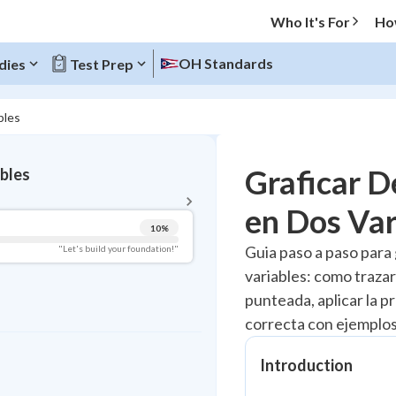
Who It's For
Ho
OH Standards
dies
Test Prep
bles
BACK TO MENU
Graficar D
ables
Topic Progress
en Dos Var
10
%
Pug Score
Guia paso a paso para 
"Let's build your foundation!"
variables: como trazar 
Getting Started
Videos Watched
punteada, aplicar la p
correcta con ejemplos
Best Practice
Read
Introduction
Best Streak
Study Points