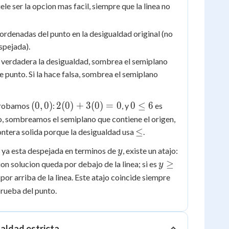
ele ser la opcion mas facil, siempre que la linea no
oordenadas del punto en la desigualdad original (no
spejada).
e verdadera la desigualdad, sombrea el semiplano
e punto. Si la hace falsa, sombrea el semiplano
(0,0)
2(0)
0
(
0
,
0
)
2
(
0
)
+
3
(
0
)
=
0
0
≤
6
probamos
:
, y
es
+
\le
o, sombreamos el semiplano que contiene el origen,
3(0)
6
\le
≤
rontera solida porque la desigualdad usa
.
= 0
y
 ya esta despejada en terminos de
, existe un atajo:
y
y
≥
gion solucion queda por debajo de la linea; si es
y
\ge
 por arriba de la linea. Este atajo coincide siempre
prueba del punto.
aldad estricta