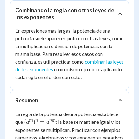
Combinando la regla con otras leyes de
los exponentes
En expresiones mas largas, la potencia de una
potencia suele aparecer junto con otras leyes, como
la multiplicacion o division de potencias con la
misma base. Para resolver esos casos con
confianza, es util practicar como
combinar las leyes
de los exponentes
en un mismo ejercicio, aplicando
cada regla en el orden correcto.
Resumen
La regla de la potencia de una potencia establece
(a^{m})^{n}
m
n
mn
(
)
=
que
: la base se mantiene igual y los
a
a
= a^{mn}
exponentes se multiplican. Practicar con ejemplos
numericos, algebraicos y con exponentes negativos