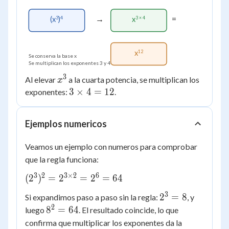
→
=
3
4
3 × 4
(x
)
x
12
x
Se conserva la base x
Se multiplican los exponentes 3 y 4
3
x^{3}
Al elevar
a la cuarta potencia, se multiplican los
x
3
3
×
4
=
12
exponentes:
.
\times
4 =
Ejemplos numericos
12
Veamos un ejemplo con numeros para comprobar
que la regla funciona:
3
2
3
×
2
6
(2^{3})^{2}
(
2
)
=
2
=
2
=
64
= 2^{3
3
2^{3}
2
=
8
Si expandimos paso a paso sin la regla:
, y
\times 2} =
= 8
2
8^{2}
8
=
64
luego
. El resultado coincide, lo que
2^{6} = 64
= 64
confirma que multiplicar los exponentes da la