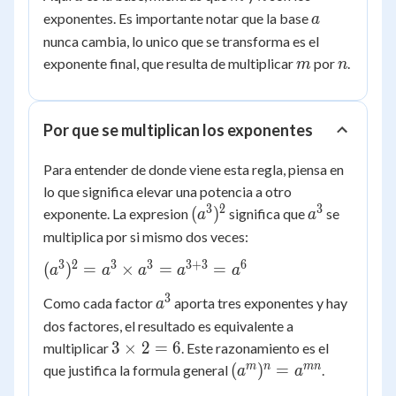
\times n}
a
exponentes. Es importante notar que la base
a
nunca cambia, lo unico que se transforma es el
m
n
exponente final, que resulta de multiplicar
por
.
m
n
Por que se multiplican los exponentes
Para entender de donde viene esta regla, piensa en
lo que significa elevar una potencia a otro
3
2
3
(a^{3})^{2}
a^{3}
(
)
exponente. La expresion
significa que
se
a
a
multiplica por si mismo dos veces:
3
2
3
3
3
+
3
6
(a^{3})^{2}
(
)
=
×
=
=
a
a
a
a
a
= a^{3}
3
a^{3}
Como cada factor
aporta tres exponentes y hay
a
\times
dos factores, el resultado es equivalente a
a^{3} =
3
3
×
2
=
6
a^{3+3} =
multiplicar
. Este razonamiento es el
\times
(a^{m})^{n}
a^{6}
m
n
mn
(
)
=
que justifica la formula general
.
a
a
2 = 6
= a^{mn}