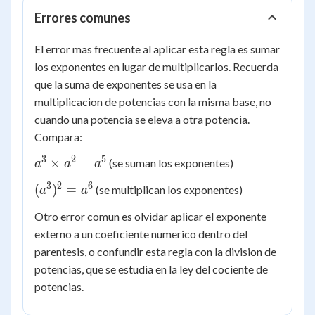
Errores comunes
El error mas frecuente al aplicar esta regla es sumar
los exponentes en lugar de multiplicarlos. Recuerda
que la suma de exponentes se usa en la
multiplicacion de potencias con la misma base, no
cuando una potencia se eleva a otra potencia.
Compara:
3
2
5
a^{3}
×
=
(se suman los exponentes)
a
a
a
\times
3
2
6
(a^{3})^{2}
(
)
=
(se multiplican los exponentes)
a
a
a^{2}
= a^{6}
=
Otro error comun es olvidar aplicar el exponente
a^{5}
externo a un coeficiente numerico dentro del
parentesis, o confundir esta regla con la division de
potencias, que se estudia en la ley del cociente de
potencias.