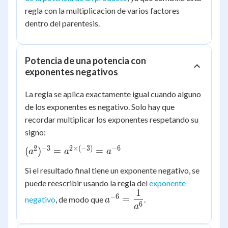
regla con la multiplicacion de varios factores
dentro del parentesis.
Potencia de una potencia con
exponentes negativos
La regla se aplica exactamente igual cuando alguno
de los exponentes es negativo. Solo hay que
recordar multiplicar los exponentes respetando su
signo:
2
−
3
2
×
(
−
3
)
−
6
(a^{2})^{-3}
(
)
=
=
a
a
a
= a^{2
Si el resultado final tiene un exponente negativo, se
\times (-3)}
puede reescribir usando la regla del
exponente
= a^{-6}
1
a^{-6} =
−
6
=
negativo
, de modo que
.
a
6
\dfrac{1}
a
{a^{6}}