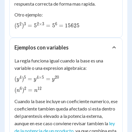
respuesta correcta de forma mas rapida.
Otro ejemplo:
2
3
2
×
3
6
(5^{2})^{3}
(
5
)
=
5
=
5
=
15625
= 5^{2
\times 3} =
5^{6} =
Ejemplos con variables
15625
La regla funciona igual cuando la base es una
variable o una expresion algebraica:
4
5
4
×
5
20
(y^{4})^{5}
(
)
=
=
y
y
y
= y^{4
6
2
12
(n^{6})^{2}
(
)
=
n
n
\times 5} =
= n^{12}
y^{20}
Cuando la base incluye un coeficiente numerico, ese
coeficiente tambien queda afectado si esta dentro
del parentesis elevado a la potencia externa,
aunque en ese caso conviene revisar tambien la
ley
de la potencia de un producto
, ya que combina esta