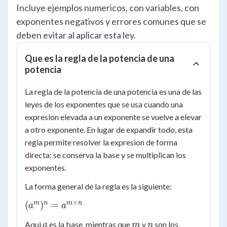
Incluye ejemplos numericos, con variables, con
exponentes negativos y errores comunes que se
deben evitar al aplicar esta ley.
Que es la regla de la potencia de una
potencia
La regla de la potencia de una potencia es una de las
leyes de los exponentes que se usa cuando una
expresion elevada a un exponente se vuelve a elevar
a otro exponente. En lugar de expandir todo, esta
regla permite resolver la expresion de forma
directa: se conserva la base y se multiplican los
exponentes.
La forma general de la regla es la siguiente:
×
(a^{m})^{n}
m
n
m
n
(
)
=
a
a
= a^{m
a
m
n
Aqui
es la base, mientras que
y
son los
a
m
n