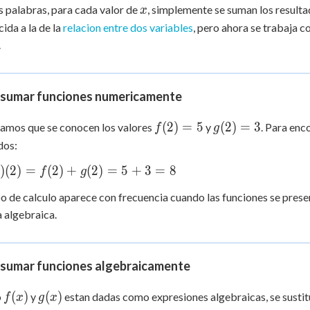
x
 Points
s palabras, para cada valor de
, simplemente se suman los resulta
x
cida a la de la
relacion entre dos variables
, pero ahora se trabaja 
+
0
.
sumar funciones numericamente
f(2)
g(2)
(
2
)
=
5
(
2
)
=
3
amos que se conocen los valores
y
. Para enc
f
g
= 5
= 3
dos:
)
(
2
)
=
(
2
)
+
(
2
)
=
5
+
3
=
8
f
g
po de calculo aparece con frecuencia cuando las funciones se prese
 algebraica.
sumar funciones algebraicamente
f(x)
g(x)
(
)
(
)
o
y
estan dadas como expresiones algebraicas, se sustit
f
x
g
x