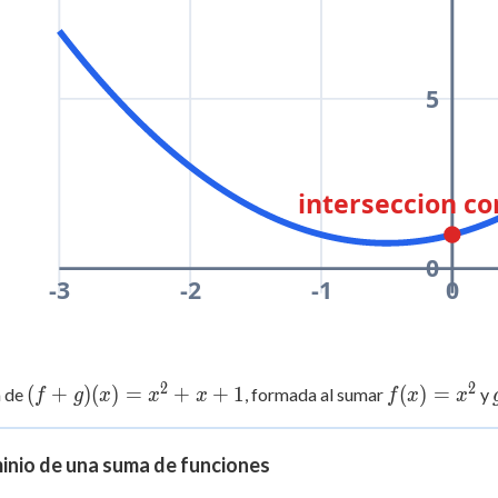
5
interseccion con
0
-3
-2
-1
0
2
2
(f+g)
(
+
)
(
)
=
+
+
1
f(x)
(
)
=
a de
, formada al sumar
y
f
g
x
x
x
f
x
x
(x) =
=
x^2
x^2
inio de una suma de funciones
+ x
+ 1