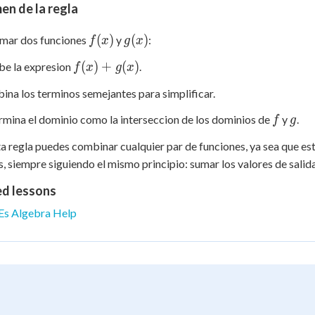
en de la regla
f(x)
g(x)
(
)
(
)
umar dos funciones
y
:
f
x
g
x
f(x)
(
)
+
(
)
ibe la expresion
.
f
x
g
x
+
ina los terminos semejantes para simplificar.
g(x)
f
g
rmina el dominio como la interseccion de los dominios de
y
.
f
g
a regla puedes combinar cualquier par de funciones, ya sea que es
s, siempre siguiendo el mismo principio: sumar los valores de sali
ed lessons
Es Algebra Help