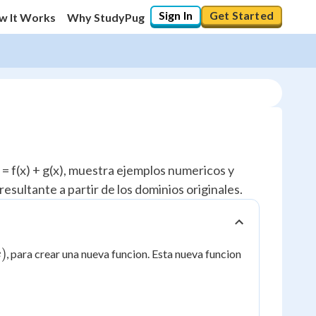
Sign In
Get Started
w It Works
Why StudyPug
 = f(x) + g(x), muestra ejemplos numericos y
esultante a partir de los dominios originales.
)
)
, para crear una nueva funcion. Esta nueva funcion
x