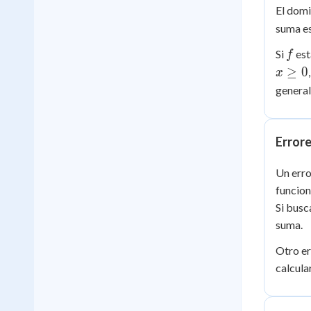
El dom
suma es
f
Si
est
f
≥
0
x
general
Error
Un erro
funcion
Si busc
suma.
Otro er
calcula