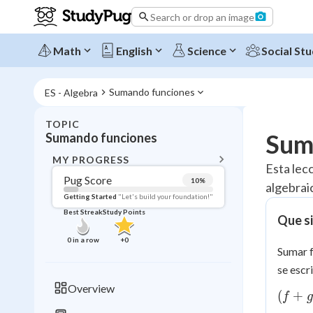
Search or drop an image
Math
English
Science
Social Stu
Sumando funciones
ES - Algebra
TOPIC
BACK T
Sum
Sumando funciones
Topic 
MY PROGRESS
Esta lec
Pug Score
10
%
algebraic
Pug Score
Getting Started
"Let's build your foundation!"
Best Streak
Study Points
Que si
Getting Started
Videos W
0
in a row
+
0
Sumar f
Best Prac
se esc
Read
Overview
(f+g)
(
+
f
g
Best Qui
(x) =