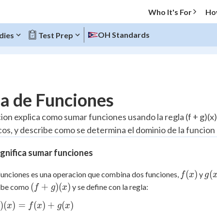
Who It's For
Ho
OH Standards
dies
Test Prep
O MENU
a de Funciones
Progress
cion explica como sumar funciones usando la regla (f + g)(x)
os, y describe como se determina el dominio de la funcion r
10
%
gnifica sumar funciones
"Let's build your foundation!"
atched
0/4
f(x)
g(x
(
)
(
unciones es una operacion que combina dos funciones,
y
f
x
g
tice
No score
(f+g)
(
+
)
(
)
ribe como
y se define con la regla:
f
g
x
Reviewed
(x)
)
(
)
=
(
)
+
(
)
x
f
x
g
x
z
No attempts