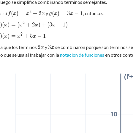
luego se simplifica combinando terminos semejantes.
2
f(x)
g(x)
(
)
=
+
2
(
)
=
3
−
1
: si
y
, entonces:
f
x
x
x
g
x
x
=
=
2
)
(
)
=
(
+
2
)
+
(
3
−
1
)
x
x
x
x
x^2
3x -
+
1
2
)
(
)
=
+
5
−
1
x
x
x
2x
2x
3x
2
3
a que los terminos
y
se combinaron porque son terminos sem
x
x
o que se usa al trabajar con la
notacion de funciones
en otros cont
(f
10