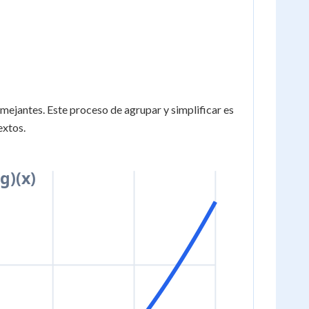
(x) =
f(x)
+
g(x)
ejantes. Este proceso de agrupar y simplificar es
extos.
+g)(x)