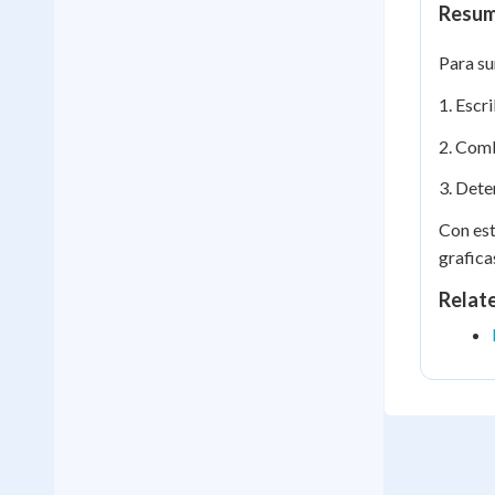
Resum
Para s
1. Escr
2. Comb
3. Dete
Con est
grafica
Relat