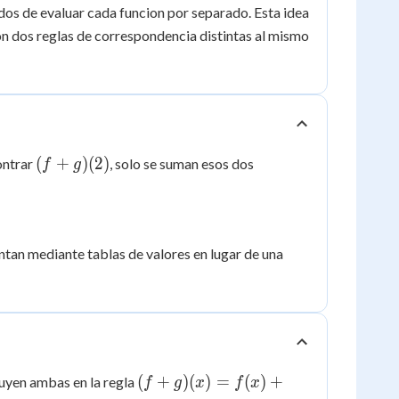
dos de evaluar cada funcion por separado. Esta idea
con dos reglas de correspondencia distintas al mismo
(f+g)
(
+
)
(
2
)
ontrar
, solo se suman esos dos
f
g
(2)
ntan mediante tablas de valores en lugar de una
(f+g)
(
+
)
(
)
=
(
)
+
uyen ambas en la regla
f
g
x
f
x