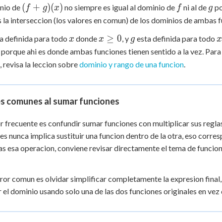
(f+g)
f
g
(
+
)
(
)
inio de
no siempre es igual al dominio de
ni al de
po
f
g
x
f
g
(x)
 la interseccion (los valores en comun) de los dominios de ambas 
x
x
g
x
≥
0
a definida para todo
donde
, y
esta definida para todo
x
x
g
x
\ge
, porque ahi es donde ambas funciones tienen sentido a la vez. Par
0
, revisa la leccion sobre
dominio y rango de una funcion
.
es comunes al sumar funciones
r frecuente es confundir sumar funciones con multiplicar sus regla
es nunca implica sustituir una funcion dentro de la otra, eso corr
as esa operacion, conviene revisar directamente el tema de funcione
ror comun es olvidar simplificar completamente la expresion final
r el dominio usando solo una de las dos funciones originales en ve