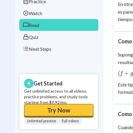
Practice
Best Streak
Study
En otra
f(x)
es pare
+
Watch
0
in a row
g(x)
tiempo
Read
Quiz
Como 
Next Steps
Supong
resulta
(f+g)
(
+
f
g
(2) =
Get Started
Este ti
f(2)
Get unlimited access to all videos,
formula
+
practice problems, and study tools
g(2)
starting from $9.92/mo.
= 5
Try Now
+ 3
Como 
= 8
Unlimited practice
Full videos
Cuand