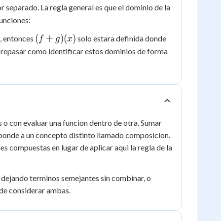
r separado. La regla general es que el dominio de la
funciones:
(f+g)
x
(
+
)
(
)
, entonces
solo estara definida donde
f
g
x
(x)
\ge
a repasar como identificar estos dominios de forma
0
s o con evaluar una funcion dentro de otra. Sumar
esponde a un concepto distinto llamado composicion.
s compuestas en lugar de aplicar aqui la regla de la
, dejando terminos semejantes sin combinar, o
z de considerar ambas.