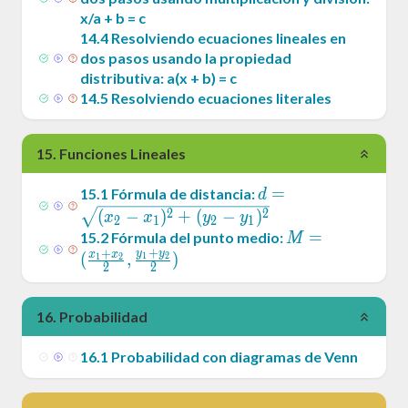
x/a + b = c
14
.
4
Resolviendo ecuaciones lineales en
dos pasos usando la propiedad
distributiva: a(x + b) = c
14
.
5
Resolviendo ecuaciones literales
15
.
Funciones Lineales
d =
=
15
.
1
Fórmula de distancia:
d
\sqrt{(x_2-
2
2
(
−
)
+
(
−
)
x
x
y
y
2
1
2
1
x_1)^2+
M = (
=
15
.
2
Fórmula del punto medio:
M
+
(y_2-
+
y
y
\frac{x_1+x_2
x
x
(
,
)
1
2
1
2
2
2
y_1)^2}
,\frac{y_1+y_2
16
.
Probabilidad
16
.
1
Probabilidad con diagramas de Venn