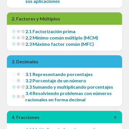
sus aplicaciones
2
.
Factores y Múltiplos
2
.
1
Factorización prima
2
.
2
Mínimo común múltiplo (MCM)
2
.
3
Máximo factor común (MFC)
3
.
Decimales
3
.
1
Representando porcentajes
3
.
2
Porcentaje de un número
3
.
3
Sumando y multiplicando porcentajes
3
.
4
Resolviendo problemas con números
racionales en forma decimal
4
.
Fracciones