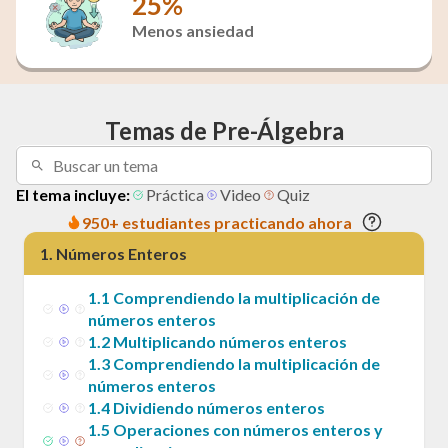
25%
Menos ansiedad
Temas de Pre-Álgebra
El tema incluye:
Práctica
Video
Quiz
950+ estudiantes practicando ahora
1
.
Números Enteros
1
.
1
Comprendiendo la multiplicación de
números enteros
1
.
2
Multiplicando números enteros
1
.
3
Comprendiendo la multiplicación de
números enteros
1
.
4
Dividiendo números enteros
1
.
5
Operaciones con números enteros y