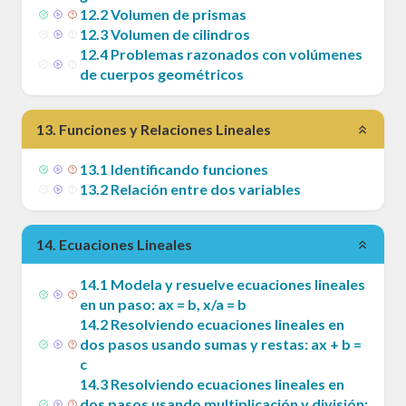
12
.
2
Volumen de prismas
12
.
3
Volumen de cilindros
12
.
4
Problemas razonados con volúmenes
de cuerpos geométricos
13
.
Funciones y Relaciones Lineales
13
.
1
Identificando funciones
13
.
2
Relación entre dos variables
14
.
Ecuaciones Lineales
14
.
1
Modela y resuelve ecuaciones lineales
en un paso: ax = b, x/a = b
14
.
2
Resolviendo ecuaciones lineales en
dos pasos usando sumas y restas: ax + b =
c
14
.
3
Resolviendo ecuaciones lineales en
dos pasos usando multiplicación y división: