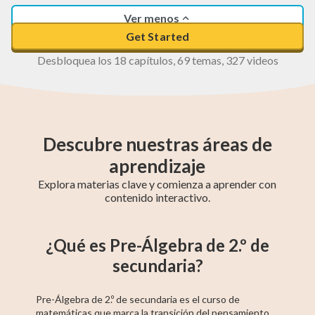
Ver menos
Get Started
Desbloquea los 18 capítulos, 69 temas, 327 videos
Descubre nuestras áreas de
aprendizaje
Explora materias clave y comienza a aprender con
contenido interactivo.
GED-Español
Álgebra 2
Álgebra
Álgebra Superior
Álgebra Básica
Cálculo
Pre-Álgebra
Estadística
Precálculo
¿Qué es Pre-Álgebra de 2.º de
Intermedia
secundaria?
Pre-Álgebra de 2.º de secundaria es el curso de
matemáticas que marca la transición del pensamiento