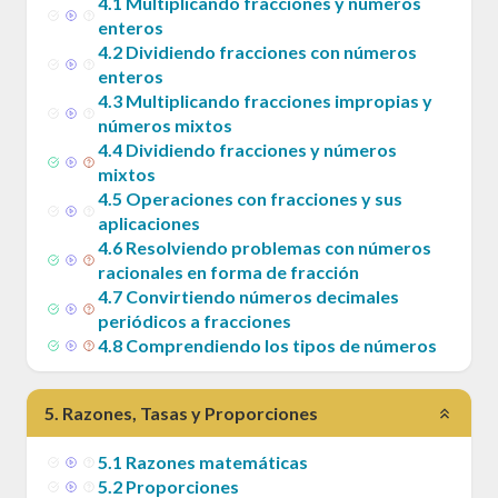
4
.
1
Multiplicando fracciones y números
enteros
4
.
2
Dividiendo fracciones con números
enteros
4
.
3
Multiplicando fracciones impropias y
números mixtos
4
.
4
Dividiendo fracciones y números
mixtos
4
.
5
Operaciones con fracciones y sus
aplicaciones
4
.
6
Resolviendo problemas con números
racionales en forma de fracción
4
.
7
Convirtiendo números decimales
periódicos a fracciones
4
.
8
Comprendiendo los tipos de números
5
.
Razones, Tasas y Proporciones
5
.
1
Razones matemáticas
5
.
2
Proporciones