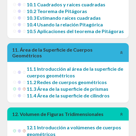
10
.
1
Cuadrados y raíces cuadradas
10
.
2
Teorema de Pitágoras
10
.
3
Estimando raíces cuadradas
10
.
4
Usando la relación Pitagórica
10
.
5
Aplicaciones del teorema de Pitágoras
11
.
Área de la Superficie de Cuerpos
Geométricos
11
.
1
Introducción al área de la superficie de
cuerpos geométricos
11
.
2
Redes de cuerpos geométricos
11
.
3
Área de la superficie de prismas
11
.
4
Área de la superficie de cilindros
12
.
Volumen de Figuras Tridimensionales
12
.
1
Introducción a volúmenes de cuerpos
geométricos