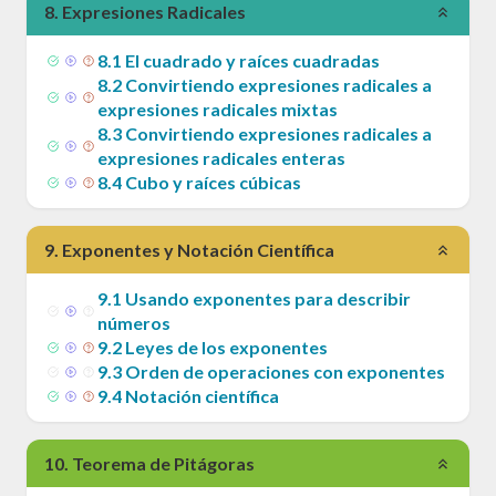
8
.
Expresiones Radicales
8
.
1
El cuadrado y raíces cuadradas
8
.
2
Convirtiendo expresiones radicales a
expresiones radicales mixtas
8
.
3
Convirtiendo expresiones radicales a
expresiones radicales enteras
8
.
4
Cubo y raíces cúbicas
9
.
Exponentes y Notación Científica
9
.
1
Usando exponentes para describir
números
9
.
2
Leyes de los exponentes
9
.
3
Orden de operaciones con exponentes
9
.
4
Notación científica
10
.
Teorema de Pitágoras