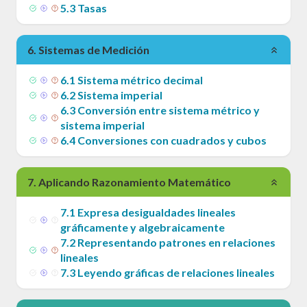
5
.
3
Tasas
6
.
Sistemas de Medición
6
.
1
Sistema métrico decimal
6
.
2
Sistema imperial
6
.
3
Conversión entre sistema métrico y
sistema imperial
6
.
4
Conversiones con cuadrados y cubos
7
.
Aplicando Razonamiento Matemático
7
.
1
Expresa desigualdades lineales
gráficamente y algebraicamente
7
.
2
Representando patrones en relaciones
lineales
7
.
3
Leyendo gráficas de relaciones lineales