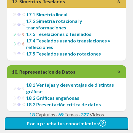
17
.
Simetría y Teselados
17
.
1
Simetría lineal
17
.
2
Simetría rotacional y
transformaciones
17
.
3
Teselaciones o teselados
17
.
4
Teselados usando translaciones y
reflecciones
17
.
5
Teselados usando rotaciones
18
.
Representacion de Datos
18
.
1
Ventajas y desventajas de distintas
gráficas
18
.
2
Gráficas engañosas
18
.
3
Presentación crítica de datos
18
Capítulos
·
69
Temas
·
327
Videos
Pon a prueba tus conocimientos