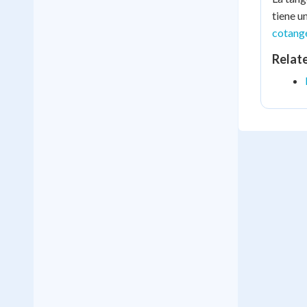
tiene u
cotang
Relat