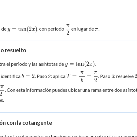
π
y =
\dfrac{\pi}
\pi
=
tan
(
2
)
a de
, con periodo
en lugar de
.
y
x
π
2
\tan(2x)
{2}
lo resuelto
y =
=
tan
(
2
)
ra el periodo y las asíntotas de
.
y
x
\tan(2x)
π
π
b
T =
=
2
=
=
 identifica
. Paso 2: aplica
. Paso 3: resuelve
b
T
∣
∣
2
b
=
\dfrac{\pi}
kπ
2
{|b|} =
. Con esta información puedes ubicar una rama entre dos asíntot
2
\dfrac{\pi}
s.
{2}
ón con la cotangente
ente y la cotangente son funciones reciprocas entre sí, y su com