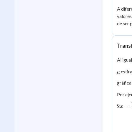
A difer
valores
de ser 
Trans
Al igua
a
estira
a
gráfica
Por eje
2
=
x