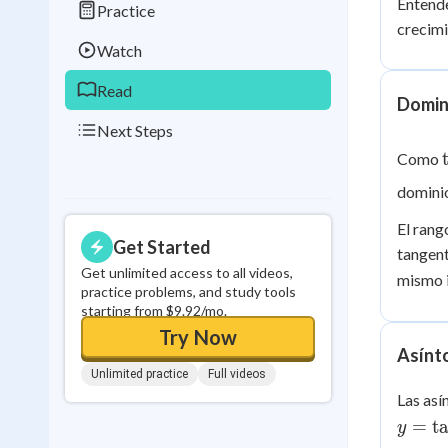
Entende
Practice
0
in a row
crecimi
Watch
Read
Domin
Next Steps
Como
dominio
El rang
Get Started
tangent
Get unlimited access to all videos,
mismo 
practice problems, and study tools
starting from $9.92/mo.
Try Now
Asínto
Unlimited practice
Full videos
Las así
=
t
y