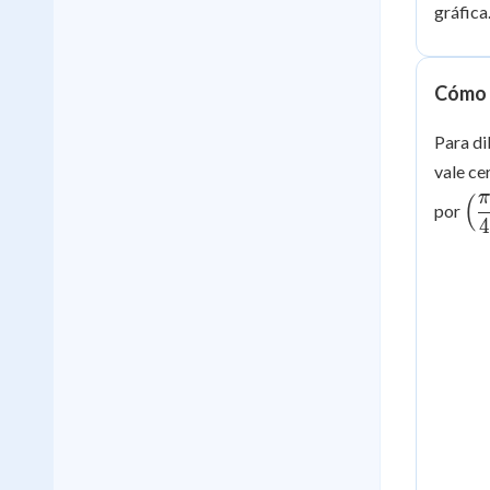
gráfica
Cómo t
Para di
vale ce
(
\l
por
{4