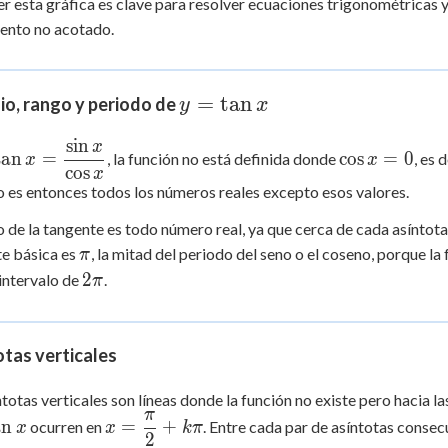
r esta gráfica es clave para resolver ecuaciones trigonométricas 
+
0
x
ento no acotado.
y =
=
tan
io, rango y periodo de
y
x
\tan
sin
x
\tan x =
\cos
x
tan
=
cos
=
0
, la función no está definida donde
, es 
x
x
cos
\dfrac{\sin
x =
x
 es entonces todos los números reales excepto esos valores.
x}{\cos x}
0
o de la tangente es todo número real, ya que cerca de cada asíntota l
\pi
e básica es
, la mitad del periodo del seno o el coseno, porque l
π
2\pi
2
intervalo de
.
π
tas verticales
ntotas verticales son líneas donde la función no existe pero hacia l
π
x =
an
=
+
ocurren en
. Entre cada par de asíntotas conse
x
x
kπ
2
\dfrac{\pi}