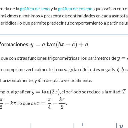
encia de la
gráfica de seno
y la
gráfica de coseno
, que oscilan entre
 máximos ni mínimos y presenta discontinuidades en cada asíntota.
periódica, lo que permite predecir su comportamiento a partir de un
y =
=
tan
(
−
)
+
formaciones:
y
a
b
x
c
d
a\tan(bx
y =
=
l que con otras funciones trigonométricas, los parámetros de
- c) + d
y
a\ta
b
 o comprime verticalmente la curva (y la refleja si es negativo);
ca
b
c)+
d
 horizontalmente; y
la desplaza verticalmente.
d
y =
T
=
tan
(
2
)
mplo, al graficar
, el periodo se reduce a la mitad:
y
x
T
\tan(2x)
\d
π
π
kπ
x =
+
=
+
, lo que da
.
{
kπ
x
\dfrac{\pi}
2
4
2
{4} +
\dfrac{k\pi}
y
{2}