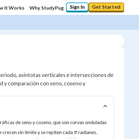
Sign In
Get Started
w It Works
Why StudyPug
periodo, asíntotas verticales e intersecciones de
+ d y comparación con seno, coseno y
 gráficas de seno y coseno, que son curvas onduladas
\pi
crecen sin límite y se repiten cada
radianes.
π