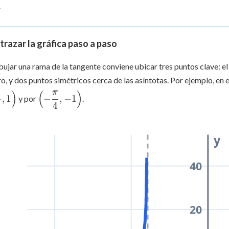
.
{2} + k\pi
razar la gráfica paso a paso
bujar una rama de la tangente conviene ubicar tres puntos clave: el 
ro, y dos puntos simétricos cerca de las asíntotas. Por ejemplo, en e
π
π
)
(
)
eft(\dfrac{\pi}
\left(-
,
1
−
,
−
1
y por
.
4
4
}, 1\right)
\dfrac{\pi}
{4},
-1\right)
y
40
20