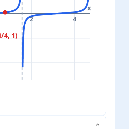
x
2
4
i/4, 1)
.