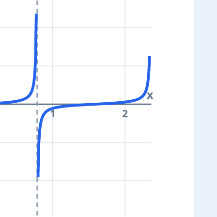
x
1
2