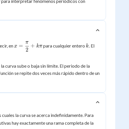
y para interpretar fenómenos periódicos con
π
x =
k
=
+
decir, en
para cualquier entero
. El
x
kπ
k
2
\dfrac{\pi}
{2} + k\pi
a curva sube o baja sin límite. El periodo de la
a función se repite dos veces más rápido dentro de un
y =
as cuales la curva se acerca indefinidamente. Para
\tan
cutivas hay exactamente una rama completa de la
x