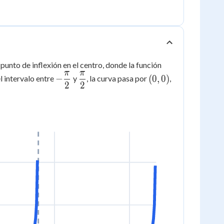
punto de inflexión en el centro, donde la función
π
π
-
\dfrac{\pi}
(0,0)
−
(
0
,
0
)
l intervalo entre
y
, la curva pasa por
,
2
2
\dfrac{\pi}
{2}
{2}