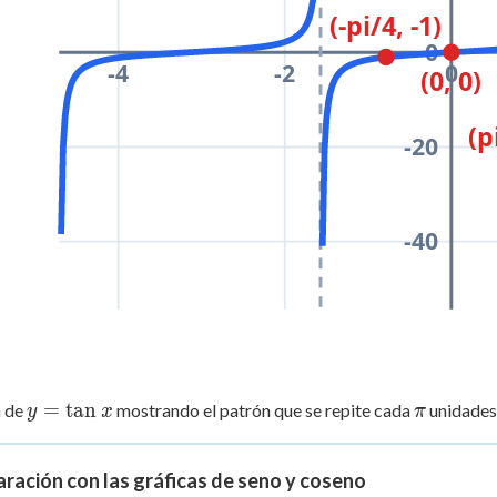
(-pi/4, -1)
0
-4
-2
0
(0, 0)
(p
-20
-40
y =
=
tan
\pi
a de
mostrando el patrón que se repite cada
unidades
y
x
π
\tan
x
ación con las gráficas de seno y coseno