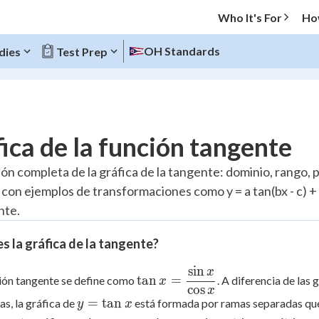
Who It's For
Ho
OH Standards
dies
Test Prep
O MENU
ica de la función tangente
Progress
ión completa de la gráfica de la tangente: dominio, rango, 
x, con ejemplos de transformaciones como y = a tan(bx - c) 
10
%
nte.
"Let's build your foundation!"
atched
0/1
s la gráfica de la tangente?
tice
No score
sin
x
\tan x =
tan
=
ión tangente se define como
. A diferencia de las
x
Reviewed
cos
\dfrac{\sin
x
y =
=
tan
as, la gráfica de
está formada por ramas separadas que 
y
x
 Points
x}{\cos x}
\tan