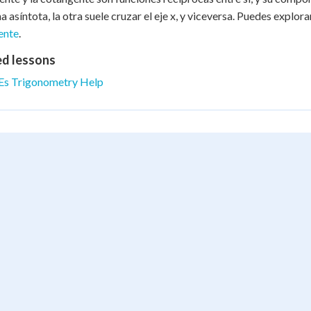
na asíntota, la otra suele cruzar el eje x, y viceversa. Puedes explor
ente
.
ed lessons
Es Trigonometry Help