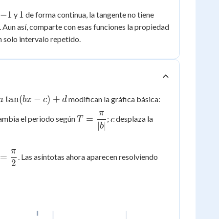
-1
1
−
1
1
y
de forma continua, la tangente no tiene
 Aun así, comparte con esas funciones la propiedad
 solo intervalo repetido.
tan
(
−
)
+
modifican la gráfica básica:
a
b
x
c
d
n(bx-
π
T =
c
=
mbia el periodo según
;
desplaza la
T
c
d
∣
∣
b
\dfrac{\pi}
{|b|}
π
 =
2x =
=
. Las asíntotas ahora aparecen resolviendo
2
frac{\pi}
\dfrac{\pi}
2}
{2} + k\pi