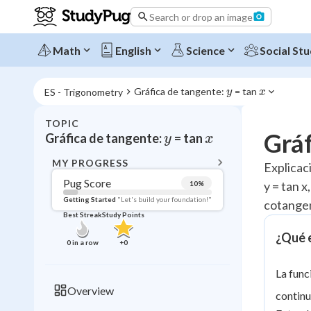
Search or drop an image
Math
English
Science
Social Stu
y
x
Gráfica de tangente: 
 = tan 
ES - Trigonometry
y
x
TOPIC
BACK T
Gráf
y
x
Gráfica de tangente:
= tan
y
x
Topic 
MY PROGRESS
Explicac
Pug Score
y = tan 
10
%
Pug Score
Getting Started
"Let's build your foundation!"
cotange
Best Streak
Study Points
Getting Started
Videos W
¿Qué e
0
in a row
+
0
Best Prac
La func
Read
Overview
continu
Best Streak
Study