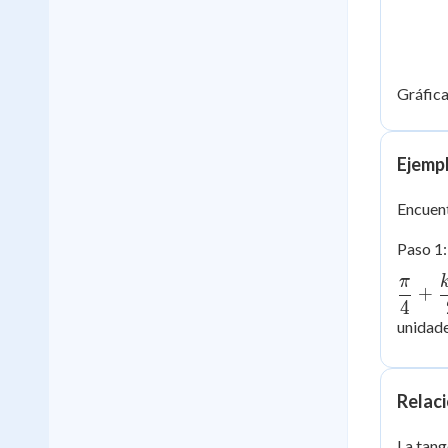
Gráfic
Ejemp
Encuent
Paso 1:
π
+
4
unidade
Relaci
La tang