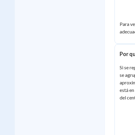
Para ve
adecuad
Por qu
Si se r
se agru
aproxim
está en
del cen