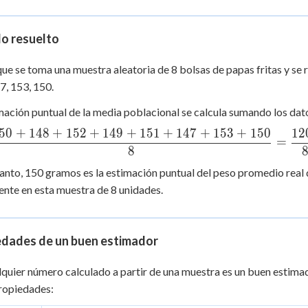
lo resuelto
ue se toma una muestra aleatoria de 8 bolsas de papas fritas y se 
7, 153, 150.
mación puntual de la media poblacional se calcula sumando los dato
50
+
148
+
152
+
149
+
151
+
147
+
153
+
150
12
x} =
=
8
ac{150+148+152+149+151+147+153+150}
 \dfrac{1200}{8} = 150
tanto, 150 gramos es la estimación puntual del peso promedio real 
nte en esta muestra de 8 unidades.
edades de un buen estimador
quier número calculado a partir de una muestra es un buen estimad
ropiedades: