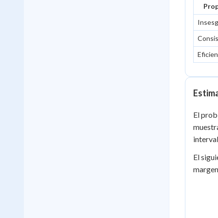
Pro
Inses
Consi
Eficie
Estima
El prob
muestra
interva
El sigu
margen 