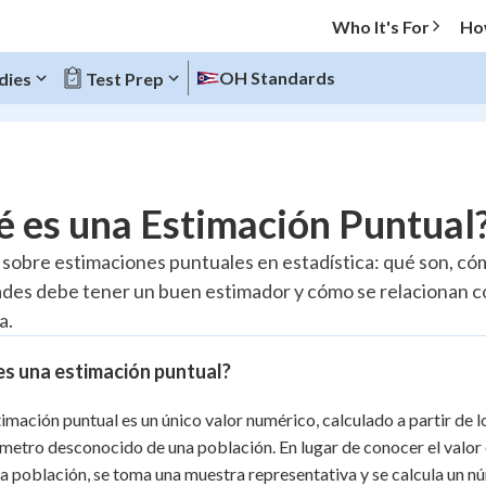
Who It's For
Ho
OH Standards
dies
Test Prep
O MENU
 es una Estimación Puntual
Progress
 sobre estimaciones puntuales en estadística: qué son, cóm
des debe tener un buen estimador y cómo se relacionan con
10
%
a.
"Let's build your foundation!"
atched
0/3
es una estimación puntual?
tice
No score
imación puntual es un único valor numérico, calculado a partir de 
Reviewed
metro desconocido de una población. En lugar de conocer el valor e
z
No attempts
a población, se toma una muestra representativa y se calcula un 