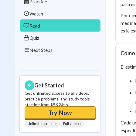
Practice
Best Streak
Study
para es
Watch
Por eje
0
in a row
medir a
Read
es la e
Quiz
Next Steps
Cómo s
El esti
Get Started
Get unlimited access to all videos,
practice problems, and study tools
starting from $9.92/mo.
Try Now
Cada un
Unlimited practice
Full videos
específ