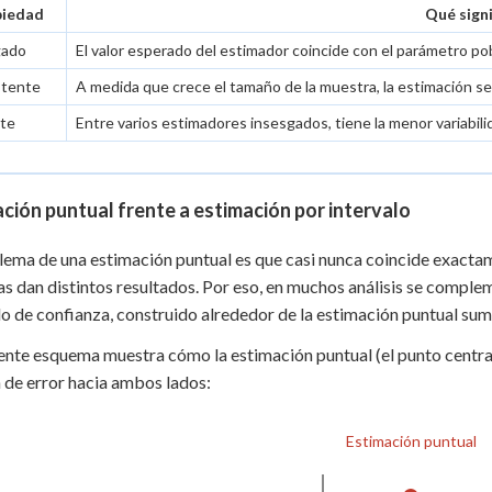
piedad
Qué signi
gado
El valor esperado del estimador coincide con el parámetro pob
stente
A medida que crece el tamaño de la muestra, la estimación se
nte
Entre varios estimadores insesgados, tiene la menor variabili
ción puntual frente a estimación por intervalo
lema de una estimación puntual es que casi nunca coincide exactam
s dan distintos resultados. Por eso, en muchos análisis se comple
lo de confianza, construido alrededor de la estimación puntual su
iente esquema muestra cómo la estimación puntual (el punto central)
de error hacia ambos lados:
Estimación puntual