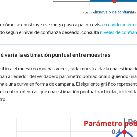
Intervalo de confianza
limite inferior
limite
r cómo se construye ese rango paso a paso, revisa
creando un inte
o según el nivel de confianza deseado, consulta
niveles de confian
é varía la estimación puntual entre muestras
epitiera el muestreo muchas veces, cada muestra daría una estimaci
pan alrededor del verdadero parámetro poblacional siguiendo una
a a una curva en forma de campana. El siguiente gráfico representa
 el centro, mientras que una estimación puntual particular, obtenid
tro.
De
Parámetro pob
0.4