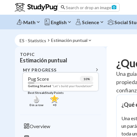
Search or drop an image
Math
English
Science
Social Stu
Estimación puntual
ES - Statistics
TOPIC
BACK T
¿Qué
Estimación puntual
Topic 
MY PROGRESS
Una guía
Pug Score
10
%
propieda
Pug Score
Getting Started
"Let's build your foundation!"
confianz
Best Streak
Study Points
Getting Started
Videos W
¿Qué 
0
in a row
+
0
Best Prac
Una est
Read
un pará
Overview
Best Qui
toda un