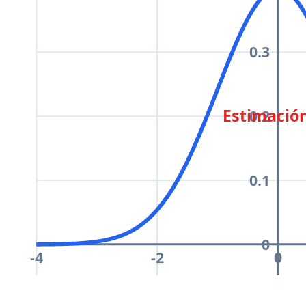
0.3
Estimació
0.2
0.1
0
-4
-2
0