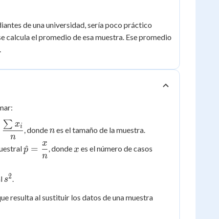
iantes de una universidad, sería poco práctico
se calcula el promedio de esa muestra. Ese promedio
.
mar:
∑
r{x} =
n
x
i
, donde
es el tamaño de la muestra.
n
rac{\sum
n
x
\hat{p}
x
}{n}
^
=
muestral
, donde
es el número de casos
p
x
n
=
\dfrac{x}
2
s^2
al
.
s
{n}
ue resulta al sustituir los datos de una muestra