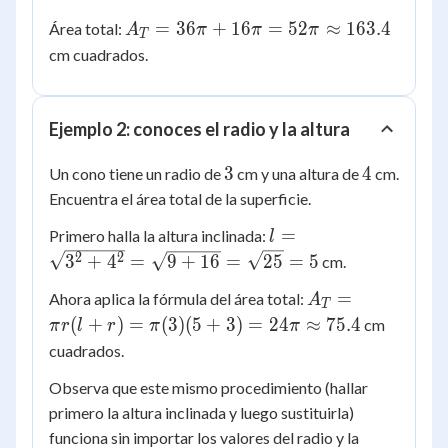
(4)^2 =
\approx
A_T =
=
36
+
16
=
52
≈
163.4
Área total:
A
π
π
π
16\pi
T
113.1
36\pi +
cm cuadrados.
\approx
16\pi =
50.3
52\pi
\approx
Ejemplo 2: conoces el radio y la altura
163.4
3
4
3
4
Un cono tiene un radio de
cm y una altura de
cm.
Encuentra el área total de la superficie.
l =
=
Primero halla la altura inclinada:
l
\sqrt{3^2
2
2
3
+
4
=
9
+
16
=
25
=
5
cm.
+ 4^2} =
A_T =
=
Ahora aplica la fórmula del área total:
A
\sqrt{9 +
T
\pi r (l
(
+
)
=
(
3
)
(
5
+
3
)
=
24
≈
75.4
16} =
cm
π
r
l
r
π
π
+ r) =
\sqrt{25}
cuadrados.
\pi (3)
= 5
Observa que este mismo procedimiento (hallar
(5 + 3)
= 24\pi
primero la altura inclinada y luego sustituirla)
\approx
funciona sin importar los valores del radio y la