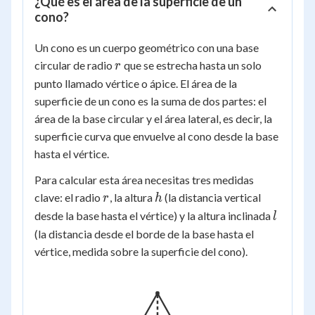
¿Qué es el área de la superficie de un
cono?
Un cono es un cuerpo geométrico con una base
r
circular de radio
que se estrecha hasta un solo
r
punto llamado vértice o ápice. El área de la
superficie de un cono es la suma de dos partes: el
área de la base circular y el área lateral, es decir, la
superficie curva que envuelve al cono desde la base
hasta el vértice.
Para calcular esta área necesitas tres medidas
r
h
clave: el radio
, la altura
(la distancia vertical
r
h
l
desde la base hasta el vértice) y la altura inclinada
l
(la distancia desde el borde de la base hasta el
vértice, medida sobre la superficie del cono).