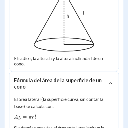
l
h
r
El radio r, la altura h y la altura inclinada l de un
cono.
Fórmula del área de la superficie de un
cono
El área lateral (la superficie curva, sin contar la
base) se calcula con:
A_L
=
A
π
r
l
L
=
Si además necesitas el área total, que incluye la