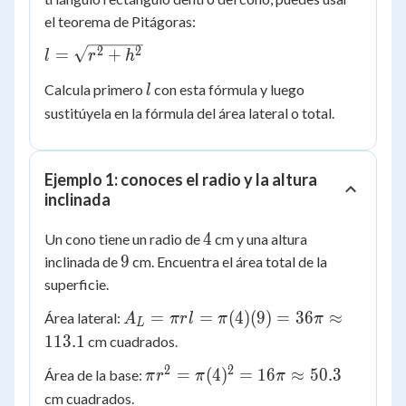
el teorema de Pitágoras:
l =
2
2
=
+
l
r
h
\sqrt{r^2
l
Calcula primero
con esta fórmula y luego
l
+ h^2}
sustitúyela en la fórmula del área lateral o total.
Ejemplo 1: conoces el radio y la altura
inclinada
4
4
Un cono tiene un radio de
cm y una altura
9
9
inclinada de
cm. Encuentra el área total de la
superficie.
A_L =
=
=
(
4
)
(
9
)
=
36
≈
Área lateral:
A
π
r
l
π
π
L
\pi r l =
113.1
cm cuadrados.
\pi (4)
2
2
\pi r^2
=
(
4
)
=
16
≈
50.3
Área de la base:
π
r
π
π
(9) =
= \pi
cm cuadrados.
36\pi