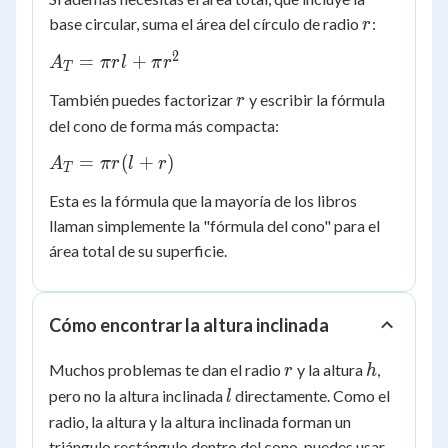
\pi
r
base circular, suma el área del círculo de radio
:
r
r l
2
A_T
=
+
A
π
r
l
π
r
T
=
r
También puedes factorizar
y escribir la fórmula
r
\pi r
del cono de forma más compacta:
l +
\pi
A_T
=
(
+
)
A
π
r
l
r
T
r^2
=
Esta es la fórmula que la mayoría de los libros
\pi r
llaman simplemente la "fórmula del cono" para el
(l +
área total de su superficie.
r)
Cómo encontrar la altura inclinada
r
h
Muchos problemas te dan el radio
y la altura
,
r
h
l
pero no la altura inclinada
directamente. Como el
l
radio, la altura y la altura inclinada forman un
triángulo rectángulo dentro del cono, puedes usar