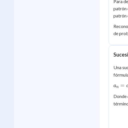
Para de
patrón 
patrón 
Reconoc
de prob
Suces
Una suc
fórmula
a_n
=
a
n
=
Donde
a_1
términ
+
(n-
1)d