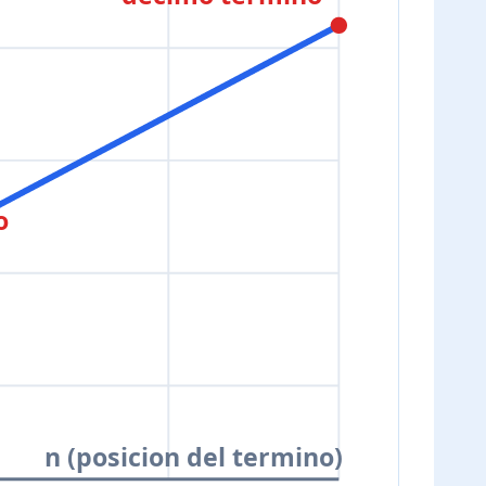
2n+1
o
n (posicion del termino)