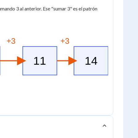
ando 3 al anterior. Ese "sumar 3" es el patrón
+3
+3
11
14