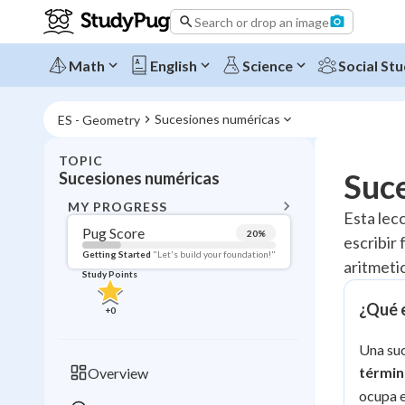
Search or drop an image
Math
English
Science
Social Stu
Sucesiones numéricas
ES - Geometry
TOPIC
BACK T
Suc
Sucesiones numéricas
Topic 
MY PROGRESS
Esta lec
Pug Score
20
%
escribir
Pug Score
Getting Started
"Let's build your foundation!"
aritmeti
Study Points
Getting Started
Videos W
¿Qué 
+
0
Read
Una suc
Study Points
térmi
Overview
+
0
ocupa e