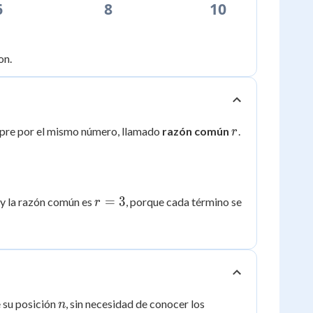
6
8
10
on.
r
empre por el mismo número, llamado
razón común
.
r
r
=
3
y la razón común es
, porque cada término se
r
=
3
n
e su posición
, sin necesidad de conocer los
n