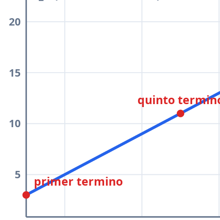
20
15
quinto termin
10
5
primer termino