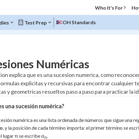
Who It's For
Ho
OH Standards
dies
Test Prep
O MENU
esiones Numéricas
Progress
cion explica que es una sucesion numerica, como reconoce
 formulas explicitas y recursivas para encontrar cualquier 
20
%
cas y geometricas resueltos paso a paso para practicar la i
"Let's build your foundation!"
atched
0/4
es una sucesión numérica?
Reviewed
esión numérica es una lista ordenada de números que sigue una regl
no
, y la posición de cada término importa: el primer término se esc
n
a_n
l lugar
se escribe
.
n
a
n