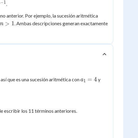
−
1
n
.
ino anterior. Por ejemplo, la sucesión aritmética
n
>
1
a
. Ambas descripciones generan exactamente
n
>
1
a_1
d
=
4
 así que es una sucesión aritmética con
y
a
1
= 4
=
5
e escribir los 11 términos anteriores.