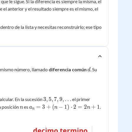
ue le sigue. Si la diferencia es siempre la misma, el
 el anterior y el resultado siempre es el mismo, el
ntro de la lista y necesitas reconstruirlo; ese tipo
d
el mismo número, llamado
diferencia común
. Su
d
3, 5,
3
,
5
,
7
,
9
,
…
alcular. En la sucesión
el primer
7, 9,
n
a_n =
=
3
+
(
−
1
)
⋅
2
=
2
+
1
la posición
es
.
n
a
n
n
n
\ldots
3 + (n-
1)\cdot
2 =
decimo termino