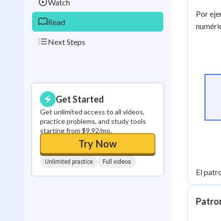
Watch
Por eje
Read
numéric
Next Steps
Get Started
Get unlimited access to all videos,
practice problems, and study tools
starting from $9.92/mo.
Try Now
Unlimited practice
Full videos
El patr
Patron