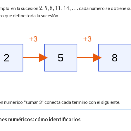
2, 5,
2
,
5
,
8
,
11
,
14
,
…
mplo, en la sucesión
cada número se obtiene sum
8, 11,
o que define toda la sucesión.
14,
\ldots
+3
+3
2
5
8
on numerico "sumar 3" conecta cada termino con el siguiente.
es numéricos: cómo identificarlos