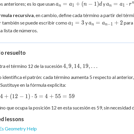
a_n
a_n
=
+
(
−
1
)
=
⋅
s anteriores; es lo que usan
y
a
a
n
d
a
a
r
1
1
n
n
=
=
rmula recursiva
, en cambio, define cada término a partir del térm
a_1
a_1
a_1
a_n
=
3
=
+
2
r también se puede escribir como
y
par
a
a
a
+
\cdot
1
−
1
n
n
= 3
=
a lista de números.
(n-
r^{n-
a_{n-
1)d
1}
1} +
2
lo resuelto
4, 9,
4
,
9
,
14
,
19
,
…
ra el término 12 de la sucesión
14,
 identifica el patrón: cada término aumenta 5 respecto al anterior,
19,
. Sustituye en la fórmula explicita:
\ldots
}
4
+
(
12
−
1
)
⋅
5
=
4
+
55
=
59
ino que ocupa la posición 12 en esta sucesión es 59, sin necesidad d
ot
ed lessons
Es Geometry Help
=