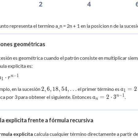
2
4
nto representa el termino a_n = 2n + 1 en la posicion n de la sucesi
iones geométricas
esión es geométrica cuando el patrón consiste en multiplicar si
ula explicita es:
−
1
n
⋅
a
r
1
2, 6,
a_1
2
,
6
,
18
,
54
,
…
=
2
mplo, en la sucesión
el primer término es
a
1
18,
= 2
−
1
a_n
n
=
2
⋅
3
ica por 3 para obtener el siguiente. Entonces
.
a
n
54,
= 2
\ldots
\cdot
3^{n-
a explicita frente a fórmula recursiva
1}
rmula explicita
calcula cualquier término directamente a partir d