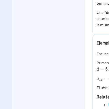
término
Una
fó
anterio
la mism
Ejemp
Encuent
Primero
=
5
d
a_{12
=
a
12
= 4 +
El térm
(12-
1)\cd
Relat
5 = 4
+ 55 