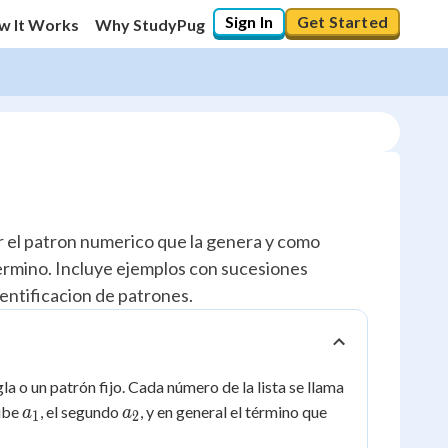
Sign In
Get Started
w It Works
Why StudyPug
r el patron numerico que la genera y como
termino. Incluye ejemplos con sucesiones
dentificacion de patrones.
a o un patrón fijo. Cada número de la lista se llama
a_1
a_2
ribe
, el segundo
, y en general el término que
a
a
1
2