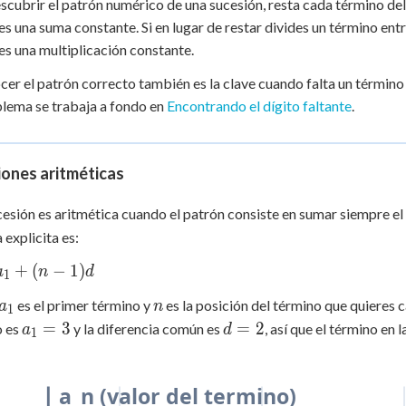
scubrir el patrón numérico de una sucesión, resta cada término del q
es una suma constante. Si en lugar de restar divides un término entre
es una multiplicación constante.
er el patrón correcto también es la clave cuando falta un término de
lema se trabaja a fondo en
Encontrando el dígito faltante
.
iones aritméticas
esión es aritmética cuando el patrón consiste en sumar siempre 
 explicita es:
+
(
−
1
)
a
n
d
1
a_1
n
es el primer término y
es la posición del término que quieres c
a
n
1
a_1
d
=
3
=
2
o es
y la diferencia común es
, así que el término en 
a
d
1
= 3
=
2
a_n (valor del termino)