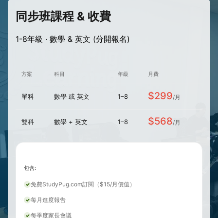
同步班課程 & 收費
1-8年級 · 數學 & 英文 (分開報名)
方案
科目
年級
月費
$299
單科
數學 或 英文
1–8
/月
$568
雙科
數學 + 英文
1–8
/月
包含:
免費StudyPug.com訂閱（$15/月價值）
每月進度報告
每季度家長會議