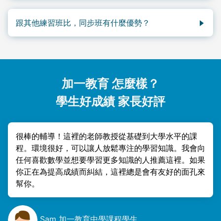
建議每科每週兩次。每週一次是看到進步的最低頻率。
跟其他練習班比，同步班有什麼優勢？
最大的差異是內容。同步班的內容跟BC學校教的一
樣。很多練習班做不到這一點。$229/月，還包含
StudyPug.com免費網課（$15/月價值）和每月技能明
細進度報告。
加一教育 怎麼樣？
學生好成績 家長好評
很棒的輔導！這裡的老師教授從基礎到大學水平的課
程。環境很好，可以讓人放鬆專注的學習知識。我會向
任何喜歡數學並想要學習更多知識的人推薦這裡。如果
你正在為提高成績而糾結，這裡總是會有友好的面孔來
幫你。
Sam 加一教育中學課程學生