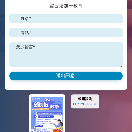
留言給加一教育
姓名*
電話*
您的留言*
致電諮詢
604-288-8081