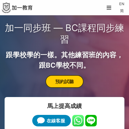
≡
EN
简
加一同步班 — BC課程同步練
習
跟學校學的一樣。其他練習班的內容，
跟BC學校不同。
預約試聽
馬上提高成績
在線客服