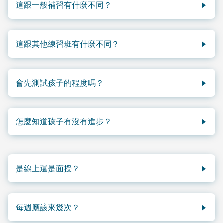
這跟一般補習有什麼不同？
補習是老師講解孩子不懂的概念。同步班是結構化練習
——孩子已經懂了，只是需要反覆操練才能熟練。想像
這跟其他練習班有什麼不同？
補習是教練講解戰術，同步班是練到成為肌肉記憶。
結構相似——定期練習、培養習慣。關鍵差異是練的內
容不同。很多練習班的教材，幣值、度量衡、教學順序
會先測試孩子的程度嗎？
跟BC學校不一樣。同步班的內容跟BC學校同步。還包
含免費StudyPug.com網課和每月技能明細報告。
數學和英文都從該年級的Package 1開始，確保基礎扎
實。進度快，很好——快速晉級。遇到困難，代表早期
怎麼知道孩子有沒有進步？
發現知識缺口。
客戶經理每月發送進度報告：完成了什麼、正確率多
少、練了哪些具體技能。每季度還有家長會議。
是線上還是面授？
僅限面授——列治文Cedarbridge教室。需要線上練習
支援？我們有Homework Club。
每週應該來幾次？