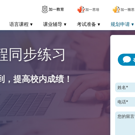
语言课程
课业辅导
考试准备
规划申请
课程同步练习
到，提高校内成绩！
姓名*
电话*
您的留言