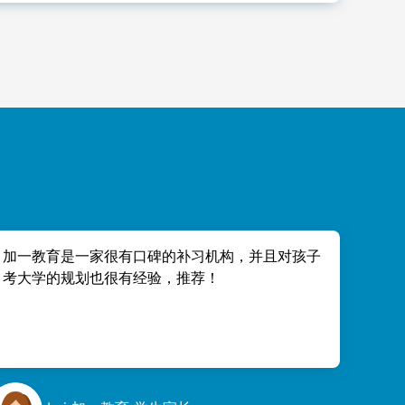
的内容与BC省学校的教学大纲一致，很多练习班做
免费 StudyPug.com 网课（价值 $15/月）和每
加一教育是一家很有口碑的补习机构，并且对孩子
考大学的规划也很有经验，推荐！