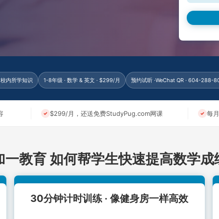
针对校内所学知识
1-8年级 · 数学 & 英文 · $299/月
预约试听 ·WeChat QR · 604-288-8
容
$299/月，还送免费StudyPug.com网课
每
加一教育 如何帮学生快速提高数学成
30分钟计时训练 · 像健身房一样高效