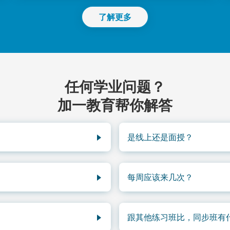
了解更多
任何学业问题？
加一教育帮你解答
是线上还是面授？
练习——孩子已经懂了，只是
仅限面授，教师位于列治文 C
补习是教练讲解战术，同步班
Homework Club 可以选择
每周应该来几次？
的内容不同。很多练习班的教
建议每科每周两次。每周一
步班的内容与BC省学校同
跟其他练习班比，同步班有
明细报告。