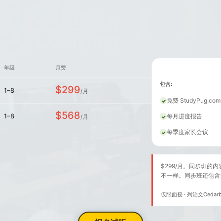
年级
月费
包含:
$299
1–8
/月
免费 StudyPug.c
$568
1–8
每月进度报告
/月
每季度家长会议
$299/月。同步班
不一样。同步班还包含免费
仅限面授 · 列治文Cedarb