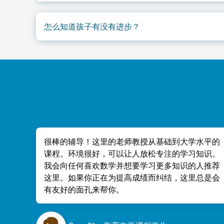
数学和英文都从该年级的Package 1开始，确保
快速晋级。遇到困难，也意味着更早发现知识缺口
怎么知道孩子有没有进步？
负责老师每月发送进度报告：完成内容、正确率、
季度还有家长会议。
很棒的辅导！这里的老师教授从基础到大学水平的
课程。环境很好，可以让人放松专注的学习知识。
我会向任何喜欢数学并想要学习更多知识的人推荐
这里。如果你正在为提高成绩而纠结，这里总是会
有友好的面孔来帮你。