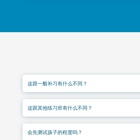
这跟一般补习有什么不同？
补习是老师讲解孩子不懂的概念。同步班是结构化
需要反复练习来熟练掌握知识点应用。可以想象：
这跟其他练习班有什么不同？
是练到成为肌肉记忆。
结构相似——定期练习、培养习惯。关键差异是练
材，币值、度量衡、教学顺序跟BC学校不一样。同
会先测试孩子的程度吗？
步，还包含免费 StudyPug.com 网课和每月技能