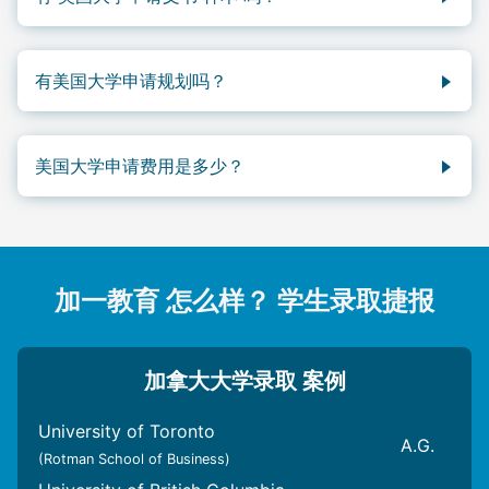
阅更多美国大学申请指南。
参加加分课程和考试：
AP课程培训
、IB等；留学
CAAS系统由
芝加哥大学
、
佛罗里达大学
、
加州理工
美国大学申请文书，除了成绩单、托福英语成绩、
AP
建立网上申请账户：
CA系统账户
、
CAAS系统账
生准备雅思/托福；需要提交作品集的专业可以开
大学
、
东北大学
、
威廉玛丽学院
、
哥伦比亚大学
、
课程成绩
、课外活动时间证明外，还包括个人陈述、推
户
、各大学申请账户
始构思。
有美国大学申请规划吗？
达特茅斯学院
、
耶鲁大学
、
哈佛大学
等83所大学共
荐信等等。其中需要大量书写工作的就是个人陈述，这
填写学生基本信息
美国 11年级 暑假结束前：获得雅思/托福考试，
同创建。旨在更全面立体的展示申请者的情况。该系统
也是让很多申请者头疼的文件。想要准备一份优秀的个
想要制定详细的美国大学申请规划？了解美国大学申请
选择申请大学和专业
符合要求成绩；开始着手准备申请文件：
最大的特色就是帮助高中生在高中开始就规划大学申
人陈述，要尽量凸显出申请者的特色，同时要结合所申
具体的申请流程和注意事项？想要开始申请美国大学的
了解申请目标学校的申请要求（要根据每所学校
Personal Statement（个人陈述）；Study
美国大学申请费用是多少？
请，并跟踪申请进展，为学生在申请环节建立完整的美
请的大学的专业，对申请者的要求和侧重。个人陈述并
规划，但不知从哪儿开始？别着急，加一教育的美国大
的具体要求提供材料）
Plan（学习计划）；Resume（个人简历）；
国本科申请档案。
不是几次书写就可以定稿的，需要不断修改更新。更要
学规划团队已经为同学们整理了最全最新的美国大学规
需要提交的申请材料大致包括：
美国大学的本科申请费用一般为每所学校$50-$90美
Reference Letter（推荐信）；Portfolio（作品
结合不同的大学和专业要求进行修改。最后在定稿之
划攻略！从大学申请关键时间线，到选择学校和专业，
就读过的院校资料（Institution
金。但是有一些美国大学是不需要申请费用的，如卡尔
集）等。
前，也一定要请写作水平较高的老师和朋友来帮忙修改
以及申请材料的准备，所有疑问都有详细解答。赶快联
Attended）
顿大学 (Carleton College)、coloradocollege.edu、
美国 12年级 9-12月：开始网申，开设申请账
润色。
系加一教育的美国大学申请规划顾问，并开始准备吧！
高中成绩单（Transcript）
密西根理工大学 (Michigan Technological
户；提交申请材料；提交申请（未获得的学分或
加一教育 怎么样？ 学生录取捷报
课外实践活动证明（Activities）
University)等。
成绩单可之后补交）。
雅思 / 托福
英语成绩单
美国 12年级 1-2月：及时补交更新材料；随时关
AP考试成绩
，以及其他考试成绩单
注申请账户和学校招生信息。
加拿大大学录取 案例
个人陈述
美国 12年级 2月：申请奖学金或提前录取的同学
邀请推荐人（推荐人的姓名和邮箱）
会开始收到录取通知。
University of Toronto
及时补交更新材料，如12年级下半年成绩单等。
美国 12年级 2-5月：学校会陆续发放录取；学生
A.G.
(Rotman School of Business)
准备面试。
可以开始考虑是否接受offer