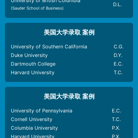
University of British Columbia
查收录取情况，考虑是否接受录取，缴纳学费。
美国 12年级 6月：确定最终去向；申请学校宿舍
D.L.
(Sauder School of Business)
/ 查询校外住宿；缴纳学费；获得大学学费收
想要了解以上申请美国大学的步骤和注意事项，欢迎联
据；准备签证材料，提交签证申请（针对中国留
络加一教育美国大学申请团队，获得更多美国大学申请
学生）
攻略。
美国大学录取 案例
美国 12年级 6-7月：选课
美国 12年级 8月：行前准备；学术方面：课本资
University of Southern California
C.G.
料等；生活方面：生活物品，行李打包
美国 12年级 9月：入学
Duke University
D.Y.
Dartmouth College
E.C.
Harvard University
T.C.
美国大学录取 案例
University of Pennsylvania
E.C.
Cornell University
T.C.
Columbia University
P.X.
Harvard University
P.X.