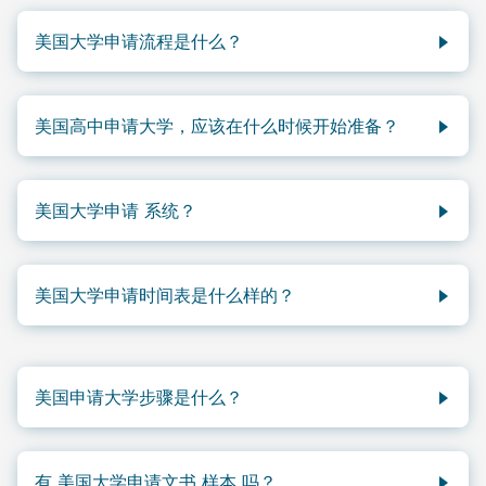
美国大学申请流程是什么？
以下是加一教育的大学申请老师为同学们整理的申请美
国大学的步骤。如果同学每一步的详解，欢迎联络加一
美国高中申请大学，应该在什么时候开始准备？
教育美国大学申请团队，查阅更多美国大学申请指南。
建议申请者在美国高中10年级，就着手大学申请的规
建立网上申请系统
CA
或
CAAS
账户、各大学申请
划。越早开始规划，时间就越充足，准备就越充分。
账户，填写信息。
美国大学申请 系统？
具体的美国大学申请准备时间线，欢迎联络加一教育美
选择申请的大学和专业。
国大学申请团队，获得最新美国大学申请和
学业规划
帮
申请美国大学，主要有
Common Application (CA系
根据所申请的目标学校的要求，提供具体的申请
助。
统)
和
Coalition for access, affordability, and
材料。大致包括：院校资料、成绩单、课外实践
美国大学申请时间表是什么样的？
success (CAAS系统)
。大部分的美国大学申请，包括
活动证明、
AP考试
成绩、雅思/托福等语言考试
美国本科和美国研究生的申请，都会用到这两个平台系
成绩单，个人陈述、推荐信等申请材料。
以下是加一教育为同学们整理的一条美国大学申请规划
统。
及时补交更新材料，如12年级下半年的成绩单。
时间表，供同学们参考。
随时关注申请账户和学校招生信息，准备面试。
美国申请大学步骤是什么？
目前CA系统可以提供700多所美国大学的申请，包括
美国 9年级 - 10年级 ：列出有意向申请的美国大
查收学校发放录取情况，考虑是否接受录取。
美国49州及华盛顿特区的学校。其中大多数为私立教
学和专业；对列出的大学和专业进行调研；了解
申请美国的大学，主要分为以下几个步骤。如果同学每
确定最终去向，缴纳学费。
育机构，公立大学约占25%。学生可以在CA系统的账
招生计划和要求，了解成功案例；参加相关的社
一步的详解，欢迎联络加一教育美国大学申请团队，查
户中最多申请20所学校。
有 美国大学申请文书 样本 吗？
会活动和志愿者工作；准备参加相关竞赛；准备