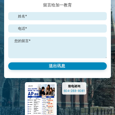
留言给加一教育
姓名*
电话*
您的留言*
致电谘询
604-288-8081