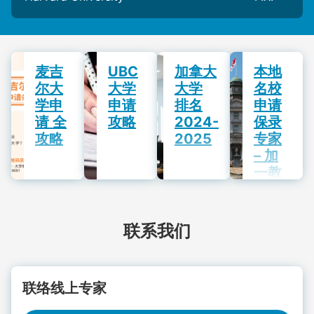
麦吉
UBC
加拿大
本地
尔大
大学
大学
名校
学申
申请
排名
申请
请 全
攻略
2024-
保录
攻略
2025
专家
– 加
一教
育20
年成
功经
联系我们
验
联络线上专家