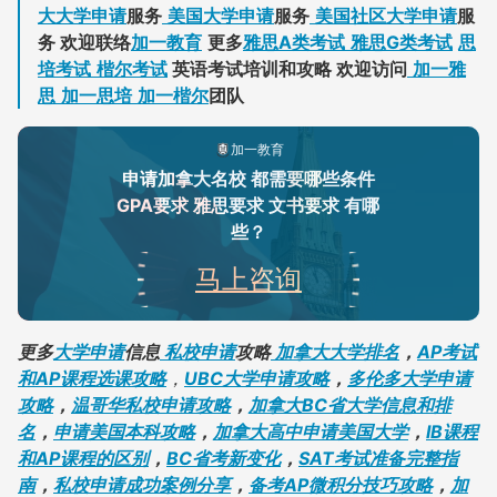
大大学申请
服务
美国大学申请
服务
美国社区大学申请
服
务 欢迎联络
加一教育
更多
雅思A类考试
雅思G类考试
思
培考试
楷尔考试
英语考试培训和攻略 欢迎访问
加一雅
思
加一思培
加一楷尔
团队
加一教育
申请加拿大名校 都需要哪些条件
GPA要求 雅思要求 文书要求 有哪
些？
马上咨询
更多
大学申请
信息
私校申请
攻略
加拿大大学排名
，
AP考试
和AP课程选课攻略
，
UBC大学申请攻略
，
多伦多大学申请
攻略
，
温哥华私校申请攻略
，
加拿大BC省大学信息和排
名
，
申请美国本科攻略
，
加拿大高中申请美国大学
，
IB课程
和AP课程的区别
，
BC省考新变化
，
SAT考试准备完整指
南
，
私校申请成功案例分享
，
备考AP微积分技巧攻略
，
加