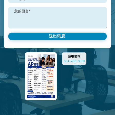
您的留言*
致电谘询
604-288-8081