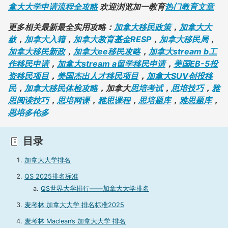
拿大大学申请流程全攻略
欢迎浏览加一教育
热门教育文章
更多相关最新最全实用攻略：
加拿大移民政策
，
加拿大大
赦
，
加拿大入籍
，
加拿大教育基金RESP
，
加拿大移民局
，
加拿大移民新政
，
加拿大ee移民攻略
，
加拿大stream b工
作移民申请
，
加拿大stream a留学移民申请
，
美国EB-5投
资移民项目
，
美国杰出人才移民项目
，
加拿大SUV创投移
民
，
加拿大移民体检攻略
，加拿大
思培考试
，
思培技巧
，
雅
思阅读技巧
，
思培网课
，
雅思课程
，
思培题库
，
雅思题库
，
思培多伦多
类别:
StudyPug Learning
标签:
加拿大大学申请
,
大学申请
目录
加拿大大学排名
QS 2025排名标准
QS世界大学排行——加拿大大学排名
麦考林 加拿大大学 排名标准2025
麦考林 Maclean’s 加拿大大学 排名