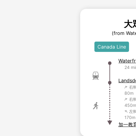
大
(from Wate
Canada Line
Waterfr
24 mi
Landsd
右轉
80m
右轉
450
左轉
170m
加一教