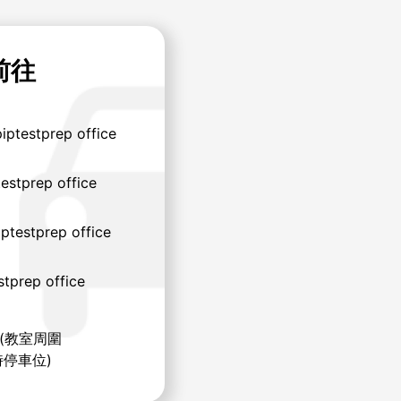
前往
ptestprep office
estprep office
ptestprep office
tprep office
(教室周圍
停車位)