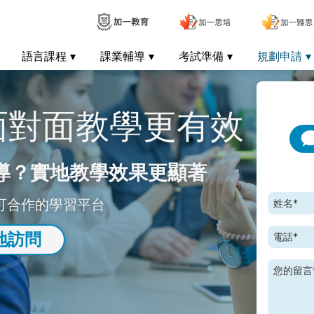
語言課程
課業輔導
考試準備
規劃申請
 面對面教學更有效
導？實地教學效果更顯著
可合作的學習平台
姓名*
地訪問
電話*
您的留言