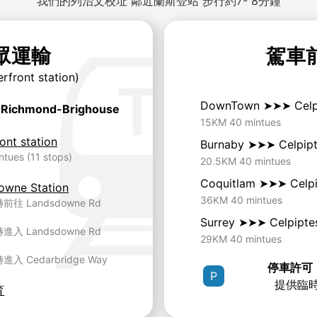
我們的列治文校址 鄰近蘭斯登站 步行約7- 8分鐘
眾運輸
駕車
rfront station)
DownTown ➤➤➤ Celpi
Richmond-Brighouse
15KM 40 mintues
ont station
Burnaby ➤➤➤ Celpipt
ntues (11 stops)
20.5KM 40 mintues
Coquitlam ➤➤➤ Celpi
owne Station
36KM 40 mintues
前往 Landsdowne Rd
Surrey ➤➤➤ Celpiptes
進入 Landsdowne Rd
29KM 40 mintues
m
進入 Cedarbridge Way
停車許可
P
提供臨時
育