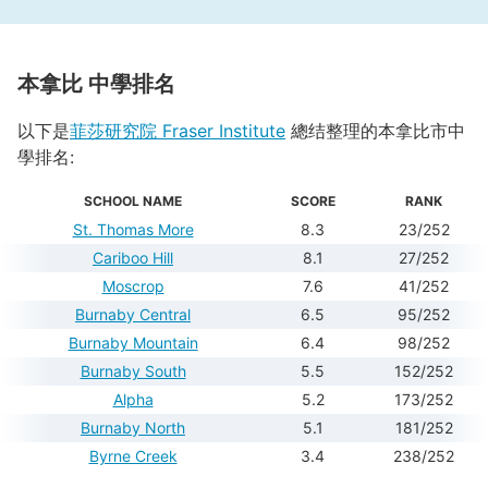
本拿比 中學排名
以下是
菲莎研究院 Fraser Institute
總结整理的本拿比市中
學排名:
SCHOOL NAME
SCORE
RANK
St. Thomas More
8.3
23/252
Cariboo Hill
8.1
27/252
Moscrop
7.6
41/252
Burnaby Central
6.5
95/252
Burnaby Mountain
6.4
98/252
Burnaby South
5.5
152/252
Alpha
5.2
173/252
Burnaby North
5.1
181/252
Byrne Creek
3.4
238/252