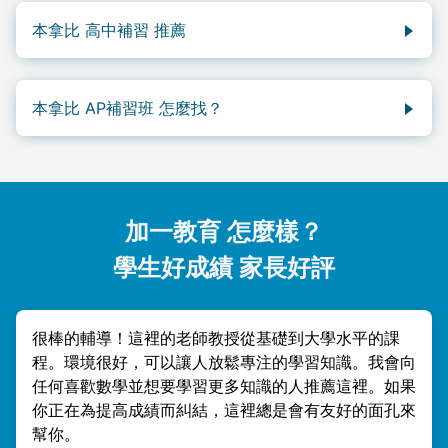
拿大教師資格的持牌老師，提供1對1家教輔導，以及小
考數學考試，數學競賽等。
薦我們的數理教師團隊，經驗豐富的擁有加拿大教師資
組課程。想要找到適合自己的英文補習班，歡迎瀏覽
加
本拿比 高中補習 推薦
格的持牌老師，提供1對1家教輔導，以及小組課程。想
加一教育推薦我們的數理教師團隊，經驗豐富的擁有加
一教育英文課程
。想要找到適合自己的英語老師，歡迎
要找到適合自己的家教老師，歡迎瀏覽
加一教育名師名
加一教育為本拿比的眾多學生提供高中補習，課程覆蓋
拿大教師資格的持牌老師，提供1對1家教輔導，以及小
瀏覽
加一教育名師名師介紹
。
師介紹
。
8-12年級數學、物理、化學、生物、英文補習，以及
組課程。想要找到適合自己的數學補習班，歡迎瀏覽
加
本拿比 AP補習班 怎麼找？
各門AP課程輔導和考試刷題訓練，SSAT、SAT、雅
一教育數學課程
。想要找到適合自己的數學老師，歡迎
思、托福等標準化考試準備課程。更有加拿大大學申
瀏覽
加一教育名師名師介紹
。
尋找本拿比AP補習班？如果學生是想通過學習AP課
請，美國大學申請，大學規劃服務。幫助本拿比的高中
程，為競爭激烈的大學申請加分。那建議學生學習高中
生同學們，取得好成績，獲得名校錄取。
最為核心的、學術要求更為嚴格的AP課程。如英語文
學與寫作、英語語言與寫作、微積分或統計學、美國
加一教育 怎麼樣？
史、世界史或歐洲歷史等。同時搭配至少一門科學類課
學生好成績 家長好評
程，如生物、化學、物理。如果還有精力，可以再選擇
一些非核心但是比較輕鬆有趣的
AP課程，如心理學、
經濟學、計算機科學、環境科學等
。了解更多AP補習
很棒的輔導！這裡的老師教授從基礎到大學水平的課
和課程：《
AP課程是什麼？怎麼選？怎麼學？
》
程。環境很好，可以讓人放鬆專注的學習知識。我會向
任何喜歡數學並想要學習更多知識的人推薦這裡。如果
你正在為提高成績而糾結，這裡總是會有友好的面孔來
幫你。