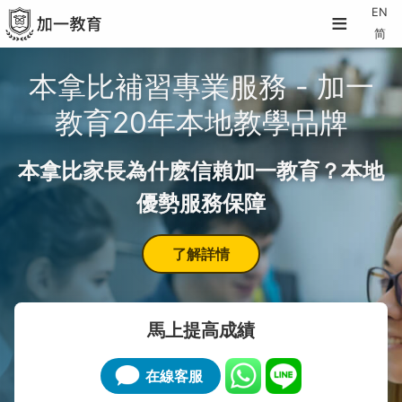
≡
EN
简
本拿比補習專業服務 - 加一
教育20年本地教學品牌
本拿比家長為什麽信賴加一教育？本地
優勢服務保障
了解詳情
馬上提高成績
在線客服