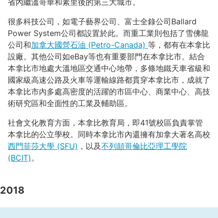
省內繼溫哥華和素里後的第三大城市。
很多科技公司，如電子藝界公司、富士全錄公司Ballard
Power System公司都設置於此。而重工業則包括了雪佛龍
公司和
加拿大國營石油 (Petro-Canada)
等，都有在本拿比
設廠。其他公司如eBay等也有重要部門在本拿比市。結合
本拿比市地處大溫地區交通中心地帶，多條地鐵天車省級和
國家級高速公路及火車等運輸線路都貫穿本拿比市，成就了
本拿比市內多處高密度的活躍的市區中心、商業中心、高技
術研究區和全面性的工業及輔助區。
社會文化教育方面，本拿比教育局，即41號校區負責掌管
本拿比的公立學校。同時本拿比市內還擁有加拿大著名高校
西門菲莎大學 (SFU)
，以及
不列顛哥倫比亞理工學院
(BCIT)
。
2018