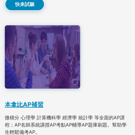
快来試聽
本拿比AP補習
微積分 心理學 計算機科學 經濟學 統計學 等全面的AP課
程；AP名師系統講授AP考點AP輔導AP題庫刷題。幫助學
生輕鬆備考AP。