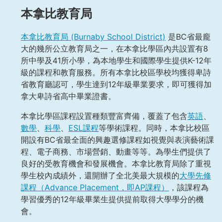
本拿比教育局
本拿比教育局 (Burnaby School District)
是BC省最龐
大的幾所公立教育局之一，在本拿比學區內共設置有8
所中學及41所小學，為本地學生和國際學生提供K-12年
級的課程和教育服務。所有本拿比校區學校均獲得卑詩
省教育廳認可，學生達到12年級畢業要求，即可獲得加
拿大卑詩省高中畢業證書。
本拿比學區課程設置種類豐富齊備，覆蓋了包含
英語
、
數學
、
科學
、
ESL課程
等學術課程。同時，本拿比校區
開設有BC省最全面的興趣選修課程如視覺與表演藝術課
程、電子商務、市場營銷、動畫等等。為學生們提供了
良好的受教育機會和發展機會。本拿比教育局除了重視
學生校內成績外，還開辦了全北美最大規模的
大學先修
課程（Advance Placement，即AP課程）
，該課程為
學習優秀的12年級畢業生提供提前取得大學學分的機
會。