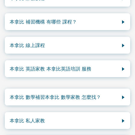
本拿比的家教價格會依據以下因素而價格不同：學生年
級、英文課程補習、數理課程補習、家教老師的經驗和
本拿比 補習機構 有哪些 課程？
教齡。一般本拿比經驗豐富的家庭教師，補習中小學校
內英文和數理課程的費用在每小時$40-$60加幣左
本拿比補習機構眾多，想要尋找最好的本拿比補習機
右。如果需要聘請本拿比有經驗的家庭教師輔導AP、
構。加一教育作為大溫地區擁有20年教學輔導經驗的
本拿比 線上課程
SAT、雅思 這一類標準化考試，本拿比家教的價格會
教育機構，擁有100萬線上用戶的完善網絡授課系統，
更高。
以及持有BC認證和線上教學經驗豐富的教師團隊。一
想要獲得線上24小時貼身專屬家教？加一教育為您推
直以來我們都在精心挑选和培養輔導老師，基於本地省
薦獲得加拿大教育局認可合作的線上學習網站
本拿比 英語家教 本拿比英語培訓 服務
教學大綱，開拓設計不同種類的課程，覆蓋全面，滿足
StudyPug
。依據本拿比教育局教學大綱的，覆蓋3-12
學生全部的學術需求。歡迎訪問加一教育網站，找到最
年級以及大學內容的各門學術課程。完善穩定的學習平
需要本拿比英語培訓，尋找本拿比英語家教，加一教育
適合您的補習課程。
台，持牌名師課程講解和解題視頻，配合海量題庫，讓
推薦學生家長們首先考慮以下幾點要素：學生的年級，
本拿比的學生們在家就擁有線上家教指導，實現高效學
目前所在的英語水平，是否需要快速跳出ELL，是否需
本拿比 數學補習本拿比 數學家教 怎麼找？
習，獲得好成績。如果您需要其他地區本地補習 您也
要培養英語閱讀寫作習慣，是否需要老師輔導在校的英
可以參考
溫哥華補習
素里補習
多倫多補習
。
需要本拿比數學補習，尋找本拿比數學家教，加一教育
語課程和家庭作業，或者學生是否要老師幫助備考英語
推薦學生家長們首先考慮以下幾點要素：學生的年級，
考試等。
本拿比 私人家教
需要提前學習高年級的數學課程，還是需要老師輔導在
加一教育推薦我們的英語教師團隊，經驗豐富的擁有加
校的數學課程和家庭作業，或者學生是否要老師幫助備
本拿比的學生想要找經驗豐富的私人家教。加一教育推