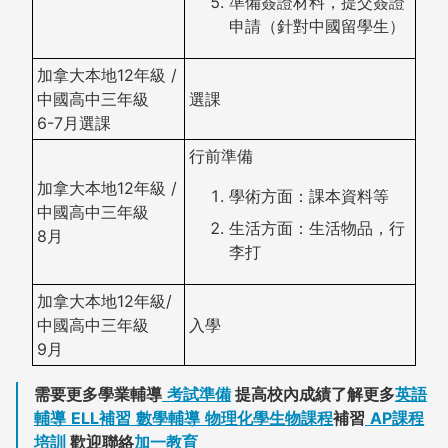
準備簽證材料，提交簽證
申請（針對中國留學生）
加拿大本地12年級 /
中國高中三年級
選課
6-7月
選課
行前準備
加拿大本地12年級 /
學術方面：課本資料等
中國高中三年級
生活方面：生活物品，行
8月
李打
加拿大本地12年級/
中國高中三年級
入學
9月
需要更多學業輔導
考試準備
提高校內成績了解更多
英語
輔導
ELL補習
數學輔導
物理化學生物課程
補習
AP課程
培訓
歡迎聯絡
加一教育