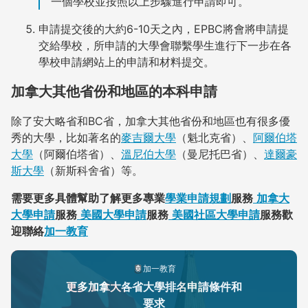
一個學校並按照以上步驟進行申請即可。
申請提交後的大約6-10天之內，EPBC將會將申請提
交給學校，所申請的大學會聯繫學生進行下一步在各
學校申請網站上的申請和材料提交。
加拿大其他省份和地區的本科申請
除了安大略省和BC省，加拿大其他省份和地區也有很多優
秀的大學，比如著名的
麥吉爾大學
（魁北克省）、
阿爾伯塔
大學
（阿爾伯塔省）、
溫尼伯大學
（曼尼托巴省）、
達爾豪
斯大學
（新斯科舍省）等。
需要更多具體幫助了解更多專業
學業申請規劃
服務
加拿大
大學申請
服務
美國大學申請
服務
美國社區大學申請
服務歡
迎聯絡
加一教育
加一教育
更多加拿大各省大學排名申請條件和
要求