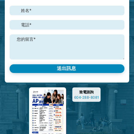
姓名*
電話*
您的留言*
致電諮詢
604-288-8081