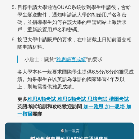
目標申請大學通過OUAC系統收到學生申請後，會給
學生髮送郵件，通知申請該大學的初始用戶名和密
碼，並指導學生如何在該大學的申請網站上激活賬
戶，重新設置用戶名和密碼。
按照大學申請賬戶的要求，在申請截止日期前遞交相
關申請材料。
小貼士：關於“
雅思語言成績
”的要求
各大學本科一般要求國際學生提供6.5分/6分的雅思成
績。如果學生在以英語為母語的國家學習4年及以
上，則無需提供雅思成績。
更多
雅思A類考試
雅思G類考試
思培考試
楷爾考試
英語考試培訓和攻略歡迎訪問
加一雅思
加一思培
加
一楷爾
團隊
加一教育