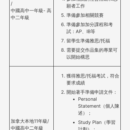
/
願者工作
中國高中一年級- 高
準備參加相關競賽
中二年級
準備參加加分課程和考
試：AP、IB等
留學生準備雅思/托福
需要提交作品集的專業可
以開始構思
獲得雅思/托福考試，符合
要求成績
開始著手準備申請文件：
Personal
Statement（個人陳
述）；
加拿大本地11年級/
Study Plan（學習
中國高中二年級
計劃）；