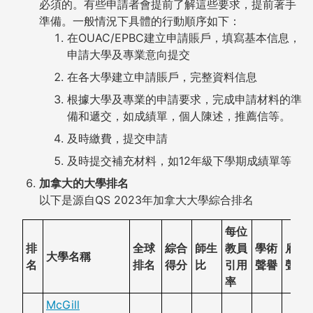
必須的。有些申請者會提前了解這些要求，提前著手
準備。一般情況下具體的行動順序如下：
在OUAC/EPBC建立申請賬戶，填寫基本信息，
申請大學及專業意向提交
在各大學建立申請賬戶，完整資料信息
根據大學及專業的申請要求，完成申請材料的準
備和遞交，如成績單，個人陳述，推薦信等。
及時繳費，提交申請
及時提交補充材料，如12年級下學期成績單等
加拿大的大學排名
以下是源自QS 2023年加拿大大學綜合排名
每位
排
全球
綜合
師生
教員
學術
雇主
大學名稱
名
排名
得分
比
引用
聲譽
聲譽
率
McGill