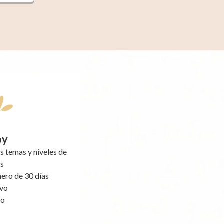
oy
 temas y niveles de
as
nero de 30 días
ivo
to