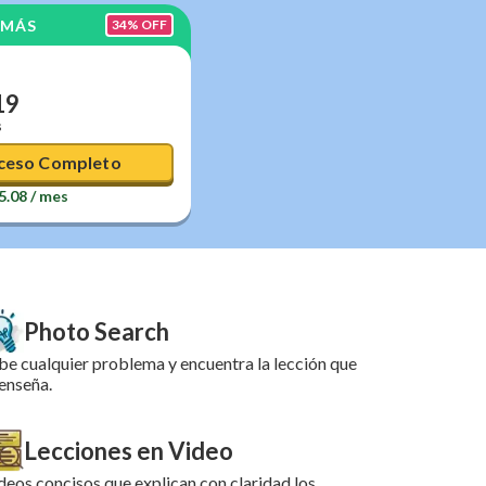
 MÁS
34
% OFF
19
s
ceso Completo
5.08
/ mes
Photo Search
be cualquier problema y encuentra la lección que
 enseña.
Lecciones en Video
deos concisos que explican con claridad los