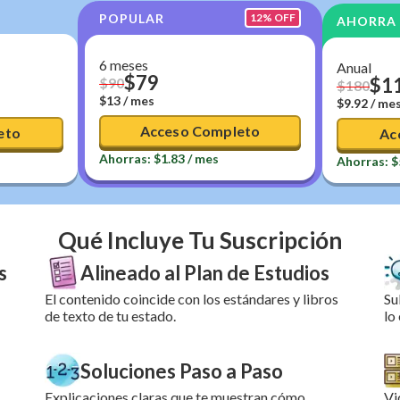
POPULAR
12
% OFF
AHORRA
6 meses
Anual
$
79
$
1
$
90
$
180
$13
/ mes
$9.92
/ me
Acceso Completo
eto
Ac
Ahorras:
$
1.83
/ mes
Ahorras:
$
Qué Incluye Tu Suscripción
s
Alineado al Plan de Estudios
El contenido coincide con los estándares y libros
Su
de texto de tu estado.
lo
Soluciones Paso a Paso
Explicaciones claras que te muestran cómo
Vi