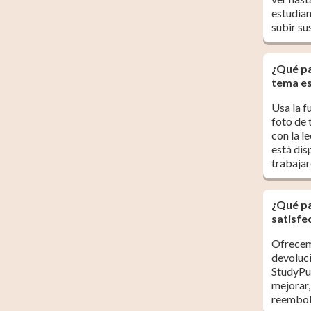
estudia
subir su
¿Qué pa
tema es
Usa la f
foto de 
con la l
está dis
trabajar
¿Qué pa
satisfe
Ofrecem
devoluci
StudyPu
mejorar,
reembol