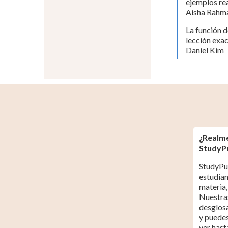
ejemplos rea
Aisha Rahm
La función d
lección exac
Daniel Kim
¿Realm
StudyP
StudyPu
estudian
materia,
Nuestras
desglosa
y puedes
ver hast