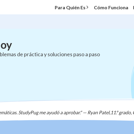
Para Quién Es
Cómo Funciona
Hoy
blemas de práctica y soluciones paso a paso
máticas. StudyPug me ayudó a aprobar."
—
Ryan Patel
,
11.º grado,