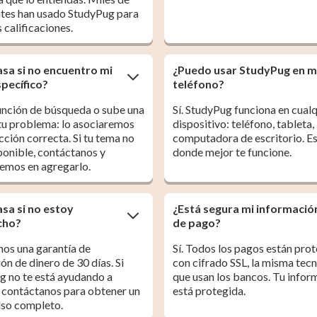
ntes han usado StudyPug para
s calificaciones.
sa si no encuentro mi
¿Puedo usar StudyPug en m
pecífico?
teléfono?
unción de búsqueda o sube una
Sí. StudyPug funciona en cualq
tu problema: lo asociaremos
dispositivo: teléfono, tableta,
ección correcta. Si tu tema no
computadora de escritorio. E
ponible, contáctanos y
donde mejor te funcione.
emos en agregarlo.
sa si no estoy
¿Está segura mi informació
cho?
de pago?
os una garantía de
Sí. Todos los pagos están pro
ón de dinero de 30 días. Si
con cifrado SSL, la misma tec
g no te está ayudando a
que usan los bancos. Tu infor
 contáctanos para obtener un
está protegida.
so completo.