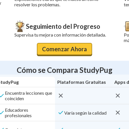
r
resolver los problemas.
te
Seguimiento del Progreso
Supervisa tu mejora con información detallada.
Po
má
Comenzar Ahora
Cómo se Compara StudyPug
StudyPug
Plataformas Gratuitas
Apps d
Encuentra lecciones que
coinciden
Educadores
Varía según la calidad
profesionales