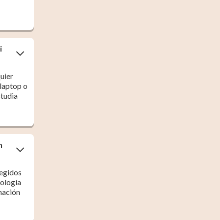
i
uier
 laptop o
studia
n
tegidos
nología
mación