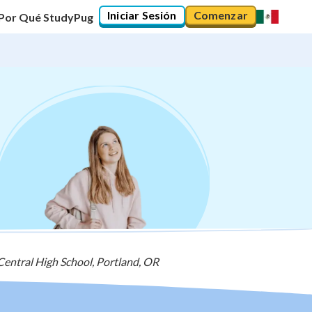
Iniciar Sesión
Comenzar
Por Qué StudyPug
 Central High School, Portland, OR