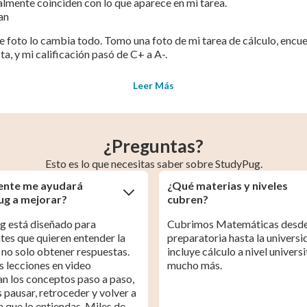
lmente coinciden con lo que aparece en mi tarea.
an
e foto lo cambia todo. Tomo una foto de mi tarea de cálculo, encue
ta, y mi calificación pasó de C+ a A-.
Leer Más
¿Preguntas?
Esto es lo que necesitas saber sobre StudyPug.
ente me ayudará
¿Qué materias y niveles
ug a mejorar?
cubren?
g está diseñado para
Cubrimos Matemáticas desde
tes que quieren entender la
preparatoria hasta la universi
 no solo obtener respuestas.
incluye cálculo a nivel universi
 lecciones en video
mucho más.
n los conceptos paso a paso,
 pausar, retroceder y volver a
a que lo entiendas. Miles de